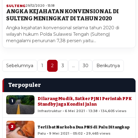
SULTENG
29/12/2020 - 15:18
ANGKA KEJAHATAN KONVENSIONAL DI
SULTENG MENINGKAT DI TAHUN 2020
Angka kejahatan konvensional selama tahun 2020 di
wilayah hukum Polda Sulawesi Tengah (Sulteng)
mengalami penurunan 7,38 persen yaitu…
Sebelumnya
1
2
3
…
30
Berikutnya
Terpopuler
Dilarang Mudik, Satker PJN I Perintah PPK
1
Standby Jaga Kondisi Jalan
Infrastruktur • 6 Mei 2021 - 13:38 • 134,605 views
2
Terlibat Narkoba Dua PNS di Palu Ditangkap
Palu • 9 Mei 2021 - 05:02 • 29,465 views