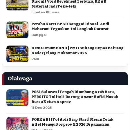
Disoal ! Void Revetment Terbuka, RKAB
Material Jadi Teka-teki
Liputan Khusus
Perahu Karet BPBD Banggai Disoal, Andi
Maharani Tegaskan: Ini Langkah Darurat
Banggai
Ketua Umum PBNU | PMII Sulteng Kupas Peluang
Kader Jelang Muktamar 2026
Palu
Olahraga
PSSI Sulawesi Tengah Diambang Arah Baru,
PERSITO Tolitoli Dorong Anwar Hafid Masuk
Bursa Ketum Asprov
11 Des 2025
PORKAB II Tolitoli Siap Start | Mesin Cetak
Atlet Menuju Porprov X 2026 Dipanaskan