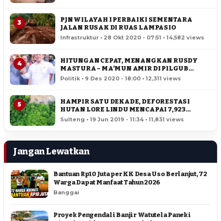
PJN WILAYAH I PERBAIKI SEMENTARA
3
JALAN RUSAK DI RUAS LAMPASIO
Infrastruktur • 28 Okt 2020 - 07:51 • 14,582 views
HITUNGAN CEPAT, MENANGKAN RUSDY
4
MASTURA – MA’MUN AMIR DI PILGUB
SULTENG
Politik • 9 Des 2020 - 18:00 • 12,311 views
HAMPIR SATU DEKADE, DEFORESTASI
5
HUTAN LORE LINDU MENCAPAI 7,923
HEKTAR
Sulteng • 19 Jun 2019 - 11:34 • 11,831 views
Jangan Lewatkan
Bantuan Rp10 Juta per KK Desa Uso Berlanjut, 72
Warga Dapat Manfaat Tahun 2026
Banggai
Proyek Pengendali Banjir Watutela Paneki