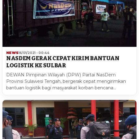
NEWS
16/01/2021 - 00:44
NASDEM GERAK CEPAT KIRIM BANTUAN
LOGISTIK KE SULBAR
DEWAN Pimpinan Wilayah (DPW) Partai NasDem
Provinsi Sulawesi Tengah, bergerak cepat mengirimkan
bantuan logistik bagi masyarakat korban bencana…