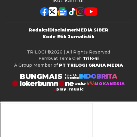
Ikuti kami di:
Redaksi
Disclaimer
MEDIA SIBER
Kode Etik Jurnalistik
TRILOGI
©2026 | All Rights Reserved
Pembuat Tema Oleh
Trilogi
A Group Member of
PT TRILOGI GRAHA MEDIA
BUNGMAIS
INDOBRITA
Smart &
Blogging
lokerbumn
klik
coba
MOKANESIA
play
music