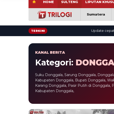
HOME
SULTENG
LIPUTAN KHUS
Sumatera
Update cepat: berita 
TERKINI
KANAL BERITA
Kategori:
DONGGA
Suku Donggala, Sarung Donggala, Donggala 
Kabupaten Donggala, Bupati Donggala, Waki
Karang Donggala, Pasir Putih di Donggala, 
Kabupaten Donggala,