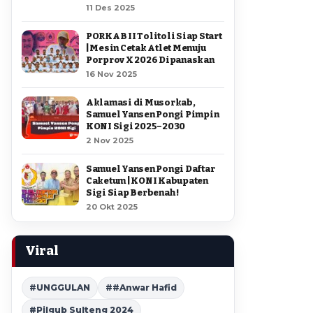
11 Des 2025
PORKAB II Tolitoli Siap Start
| Mesin Cetak Atlet Menuju
Porprov X 2026 Dipanaskan
16 Nov 2025
Aklamasi di Musorkab,
Samuel Yansen Pongi Pimpin
KONI Sigi 2025–2030
2 Nov 2025
Samuel Yansen Pongi Daftar
Caketum | KONI Kabupaten
Sigi Siap Berbenah !
20 Okt 2025
Viral
#UNGGULAN
##Anwar Hafid
#Pilgub Sulteng 2024