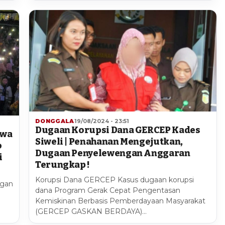
DONGGALA
19/08/2024 - 23:51
Dugaan Korupsi Dana GERCEP Kades
awa
Siweli | Penahanan Mengejutkan,
o
Dugaan Penyelewengan Anggaran
i
Terungkap !
Korupsi Dana GERCEP Kasus dugaan korupsi
ngan
dana Program Gerak Cepat Pengentasan
Kemiskinan Berbasis Pemberdayaan Masyarakat
(GERCEP GASKAN BERDAYA)…