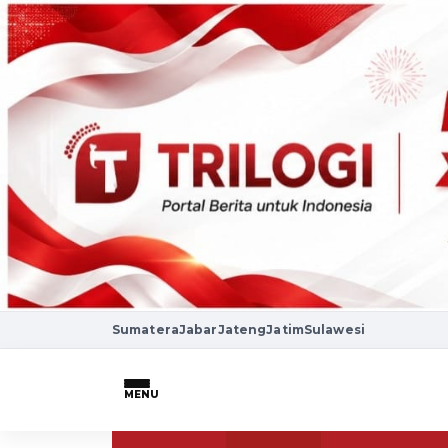
Sumatera
Jabar
Jateng
Jatim
Sulawesi
MENU