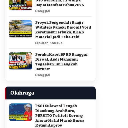
Uso Berlanjut, 72 Warga
Dapat Manfaat Tahun 2026
Banggai
Proyek Pengendali Banjir
Watutela Paneki Disoal ! Void
Revetment Terbuka, RKAB
Material Jadi Teka-teki
Liputan Khusus
Perahu Karet BPBD Banggai
Disoal, Andi Maharani
Tegaskan: Ini Langkah
Darurat
Banggai
Olahraga
PSSI Sulawesi Tengah
Diambang Arah Baru,
PERSITO Tolitoli Dorong
Anwar Hafid Masuk Bursa
Ketum Asprov