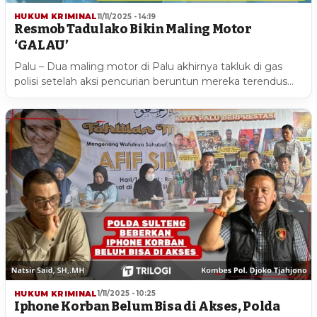
HUKUM KRIMINAL
11/11/2025 - 14:19
Resmob Tadulako Bikin Maling Motor
‘GALAU’
Palu – Dua maling motor di Palu akhirnya takluk di gas
polisi setelah aksi pencurian beruntun mereka terendus…
HUKUM KRIMINAL
1/11/2025 - 10:25
Iphone Korban Belum Bisa di Akses, Polda