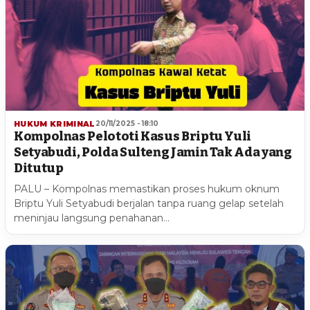
HUKUM KRIMINAL
20/11/2025 - 18:10
Kompolnas Pelototi Kasus Briptu Yuli
Setyabudi, Polda Sulteng Jamin Tak Ada yang
Ditutup
PALU – Kompolnas memastikan proses hukum oknum
Briptu Yuli Setyabudi berjalan tanpa ruang gelap setelah
meninjau langsung penahanan…