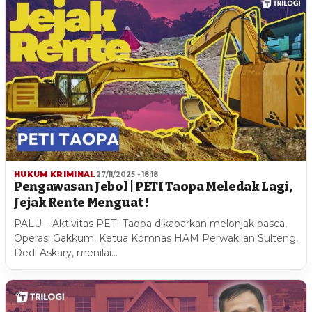
HUKUM KRIMINAL
27/11/2025 - 18:18
Pengawasan Jebol | PETI Taopa Meledak Lagi,
Jejak Rente Menguat !
PALU – Aktivitas PETI Taopa dikabarkan melonjak pasca,
Operasi Gakkum. Ketua Komnas HAM Perwakilan Sulteng,
Dedi Askary, menilai…