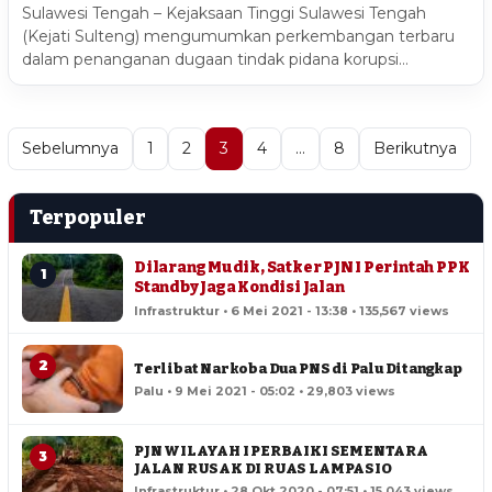
Sulawesi Tengah – Kejaksaan Tinggi Sulawesi Tengah
(Kejati Sulteng) mengumumkan perkembangan terbaru
dalam penanganan dugaan tindak pidana korupsi…
Sebelumnya
1
2
3
4
…
8
Berikutnya
Terpopuler
Dilarang Mudik, Satker PJN I Perintah PPK
1
Standby Jaga Kondisi Jalan
Infrastruktur • 6 Mei 2021 - 13:38 • 135,567 views
2
Terlibat Narkoba Dua PNS di Palu Ditangkap
Palu • 9 Mei 2021 - 05:02 • 29,803 views
PJN WILAYAH I PERBAIKI SEMENTARA
3
JALAN RUSAK DI RUAS LAMPASIO
Infrastruktur • 28 Okt 2020 - 07:51 • 15,043 views