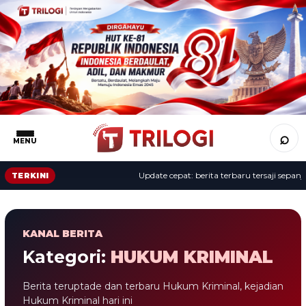
⌕
MENU
Update cepat: berita terbaru tersaji sepanjang har
TERKINI
KANAL BERITA
Kategori:
HUKUM KRIMINAL
Berita teruptade dan terbaru
Hukum Kriminal
, kejadian
Hukum Kriminal hari ini