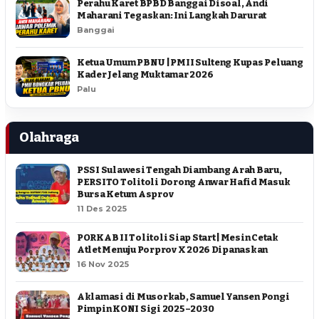
Perahu Karet BPBD Banggai Disoal, Andi
Maharani Tegaskan: Ini Langkah Darurat
Banggai
Ketua Umum PBNU | PMII Sulteng Kupas Peluang
Kader Jelang Muktamar 2026
Palu
Olahraga
PSSI Sulawesi Tengah Diambang Arah Baru,
PERSITO Tolitoli Dorong Anwar Hafid Masuk
Bursa Ketum Asprov
11 Des 2025
PORKAB II Tolitoli Siap Start | Mesin Cetak
Atlet Menuju Porprov X 2026 Dipanaskan
16 Nov 2025
Aklamasi di Musorkab, Samuel Yansen Pongi
Pimpin KONI Sigi 2025–2030