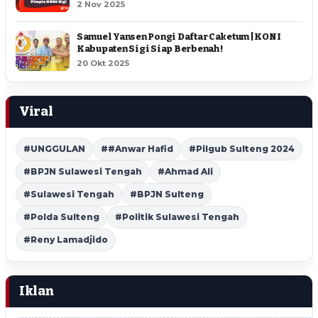
2 Nov 2025
Samuel Yansen Pongi Daftar Caketum | KONI
Kabupaten Sigi Siap Berbenah !
20 Okt 2025
Viral
#UNGGULAN
##Anwar Hafid
#Pilgub Sulteng 2024
#BPJN Sulawesi Tengah
#Ahmad Ali
#Sulawesi Tengah
#BPJN Sulteng
#Polda Sulteng
#Politik Sulawesi Tengah
#Reny Lamadjido
Iklan