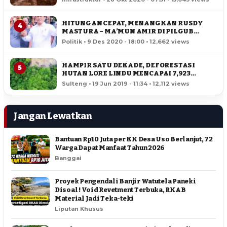
HITUNGAN CEPAT, MENANGKAN RUSDY
4
MASTURA – MA’MUN AMIR DI PILGUB
SULTENG
Politik • 9 Des 2020 - 18:00 • 12,662 views
HAMPIR SATU DEKADE, DEFORESTASI
5
HUTAN LORE LINDU MENCAPAI 7,923
HEKTAR
Sulteng • 19 Jun 2019 - 11:34 • 12,112 views
Jangan Lewatkan
Bantuan Rp10 Juta per KK Desa Uso Berlanjut, 72
Warga Dapat Manfaat Tahun 2026
Banggai
Proyek Pengendali Banjir Watutela Paneki
Disoal ! Void Revetment Terbuka, RKAB
Material Jadi Teka-teki
Liputan Khusus