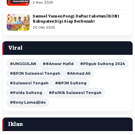
2 Nov 2025
Samuel Yansen Pongi Daftar Caketum | KONI
Kabupaten Sigi Siap Berbenah !
20 Okt 2025
Viral
#UNGGULAN
##Anwar Hafid
#Pilgub Sulteng 2024
#BPJN Sulawesi Tengah
#Ahmad Ali
#Sulawesi Tengah
#BPJN Sulteng
#Polda Sulteng
#Politik Sulawesi Tengah
#Reny Lamadjido
Iklan