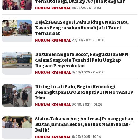
Ternak di Sigi, Duit Rp767 Juta Mengalir
HUKUM KRIMINAL
19/05/2026 - 21:51
Kejaksaan Negeri Palu Diduga Main Mata,
Kasus Pengrusakan Rumah Jafri Yauri
Terhambat
HUKUM KRIMINAL
22/03/2025 - 00:16
Dokumen Negara Bocor, Pengukuran BPN
dalam Sengketa Tanah di Palu Ungkap
Dugaan Penyerobotan
HUKUM KRIMINAL
3/03/2025 - 04:02
Diringkus di Palu, Begini Kronologi
Penangkapan DPO Korupsi PT INHUTANI IV
Riau
HUKUM KRIMINAL
30/10/2021 - 01:26
Status Tahanan Ang Andreas | Penangguhan
Bukan Jaminan Bebas, Berkas Masih Bolak-
Balik !
HUKUM KRIMINAL
6/03/2025 - 10:14