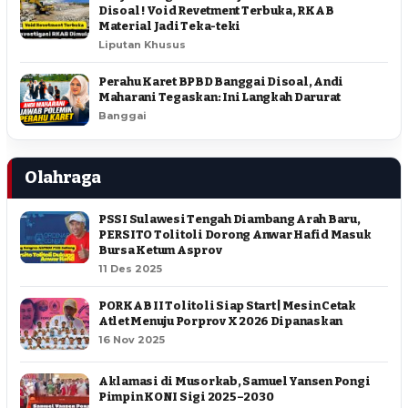
Disoal ! Void Revetment Terbuka, RKAB
Material Jadi Teka-teki
Liputan Khusus
Perahu Karet BPBD Banggai Disoal, Andi
Maharani Tegaskan: Ini Langkah Darurat
Banggai
Olahraga
PSSI Sulawesi Tengah Diambang Arah Baru,
PERSITO Tolitoli Dorong Anwar Hafid Masuk
Bursa Ketum Asprov
11 Des 2025
PORKAB II Tolitoli Siap Start | Mesin Cetak
Atlet Menuju Porprov X 2026 Dipanaskan
16 Nov 2025
Aklamasi di Musorkab, Samuel Yansen Pongi
Pimpin KONI Sigi 2025–2030