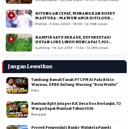
Infrastruktur • 28 Okt 2020 - 07:51 • 15,340 views
HITUNGAN CEPAT, MENANGKAN RUSDY
4
MASTURA – MA’MUN AMIR DI PILGUB
SULTENG
Politik • 9 Des 2020 - 18:00 • 12,768 views
HAMPIR SATU DEKADE, DEFORESTASI
5
HUTAN LORE LINDU MENCAPAI 7,923
HEKTAR
Sulteng • 19 Jun 2019 - 11:34 • 12,189 views
Jangan Lewatkan
Tambang Bawah Tanah PT CPM di Palu Bikin
Waswas, DPRD Sulteng Warning “Bom Waktu”
Palu
Bantuan Rp10 Juta per KK Desa Uso Berlanjut, 72
Warga Dapat Manfaat Tahun 2026
Banggai
Proyek Pengendali Banjir Watutela Paneki