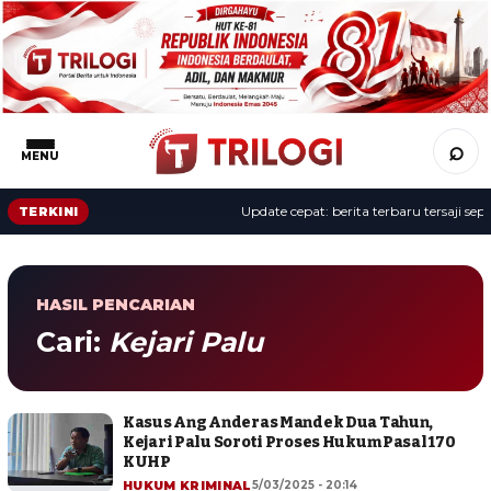
⌕
MENU
Update cepat: berita terbaru tersaji sepan
TERKINI
HASIL PENCARIAN
Cari:
Kejari Palu
Kasus Ang Anderas Mandek Dua Tahun,
Kejari Palu Soroti Proses Hukum Pasal 170
KUHP
HUKUM KRIMINAL
5/03/2025 - 20:14