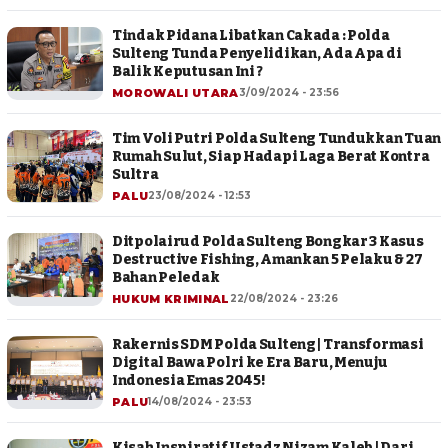
Tindak Pidana Libatkan Cakada : Polda
Sulteng Tunda Penyelidikan, Ada Apa di
Balik Keputusan Ini ?
MOROWALI UTARA
3/09/2024 - 23:56
Tim Voli Putri Polda Sulteng Tundukkan Tuan
Rumah Sulut, Siap Hadapi Laga Berat Kontra
Sultra
PALU
23/08/2024 - 12:53
Ditpolairud Polda Sulteng Bongkar 3 Kasus
Destructive Fishing, Amankan 5 Pelaku & 27
Bahan Peledak
HUKUM KRIMINAL
22/08/2024 - 23:26
Rakernis SDM Polda Sulteng | Transformasi
Digital Bawa Polri ke Era Baru, Menuju
Indonesia Emas 2045!
PALU
14/08/2024 - 23:53
Kisah Inspiratif Ustadz Nizam Kaleb | Dari