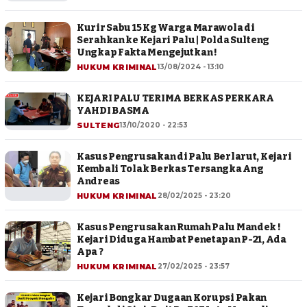
Kurir Sabu 15 Kg Warga Marawola di
Serahkan ke Kejari Palu | Polda Sulteng
Ungkap Fakta Mengejutkan !
HUKUM KRIMINAL
13/08/2024 - 13:10
KEJARI PALU TERIMA BERKAS PERKARA
YAHDI BASMA
SULTENG
13/10/2020 - 22:53
Kasus Pengrusakan di Palu Berlarut, Kejari
Kembali Tolak Berkas Tersangka Ang
Andreas
HUKUM KRIMINAL
28/02/2025 - 23:20
Kasus Pengrusakan Rumah Palu Mandek !
Kejari Diduga Hambat Penetapan P-21, Ada
Apa ?
HUKUM KRIMINAL
27/02/2025 - 23:57
Kejari Bongkar Dugaan Korupsi Pakan