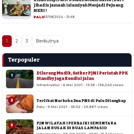
Jihadis Jamaah Islamiyah Menjadi Pejuang
NKRI !
PALU
13/08/2024 - 21:48
1
2
3
Berikutnya
Terpopuler
Dilarang Mudik, Satker PJN I Perintah PPK
1
Standby Jaga Kondisi Jalan
Infrastruktur • 6 Mei 2021 - 13:38 • 136,240 views
2
Terlibat Narkoba Dua PNS di Palu Ditangkap
Palu • 9 Mei 2021 - 05:02 • 29,887 views
PJN WILAYAH I PERBAIKI SEMENTARA
3
JALAN RUSAK DI RUAS LAMPASIO