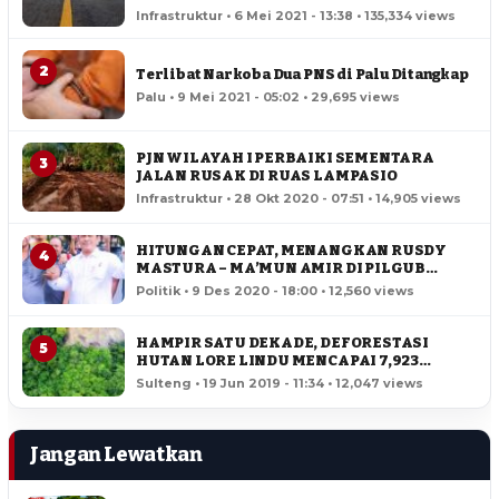
Infrastruktur • 6 Mei 2021 - 13:38 • 135,334 views
2
Terlibat Narkoba Dua PNS di Palu Ditangkap
Palu • 9 Mei 2021 - 05:02 • 29,695 views
PJN WILAYAH I PERBAIKI SEMENTARA
3
JALAN RUSAK DI RUAS LAMPASIO
Infrastruktur • 28 Okt 2020 - 07:51 • 14,905 views
HITUNGAN CEPAT, MENANGKAN RUSDY
4
MASTURA – MA’MUN AMIR DI PILGUB
SULTENG
Politik • 9 Des 2020 - 18:00 • 12,560 views
HAMPIR SATU DEKADE, DEFORESTASI
5
HUTAN LORE LINDU MENCAPAI 7,923
HEKTAR
Sulteng • 19 Jun 2019 - 11:34 • 12,047 views
Jangan Lewatkan