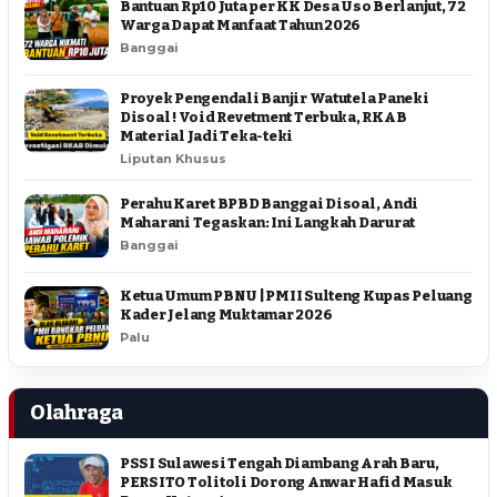
Bantuan Rp10 Juta per KK Desa Uso Berlanjut, 72
Warga Dapat Manfaat Tahun 2026
Banggai
Proyek Pengendali Banjir Watutela Paneki
Disoal ! Void Revetment Terbuka, RKAB
Material Jadi Teka-teki
Liputan Khusus
Perahu Karet BPBD Banggai Disoal, Andi
Maharani Tegaskan: Ini Langkah Darurat
Banggai
Ketua Umum PBNU | PMII Sulteng Kupas Peluang
Kader Jelang Muktamar 2026
Palu
Olahraga
PSSI Sulawesi Tengah Diambang Arah Baru,
PERSITO Tolitoli Dorong Anwar Hafid Masuk