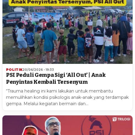
POLITIK
20/06/2026 - 19:33
PSI Peduli Gempa Sigi ‘All Out’ | Anak
Penyintas Kembali Tersenyum
“Trauma healing ini kami lakukan untuk membantu
memulihkan kondisi psikologis anak-anak yang terdampak
gempa. Melalui kegiatan bermain dan…