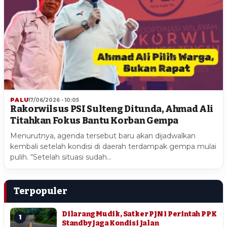
PALU
17/06/2026 - 10:05
Rakorwilsus PSI Sulteng Ditunda, Ahmad Ali
Titahkan Fokus Bantu Korban Gempa
Menurutnya, agenda tersebut baru akan dijadwalkan
kembali setelah kondisi di daerah terdampak gempa mulai
pulih. “Setelah situasi sudah…
Terpopuler
Dilarang Mudik, Satker PJN I Perintah PPK
1
Standby Jaga Kondisi Jalan