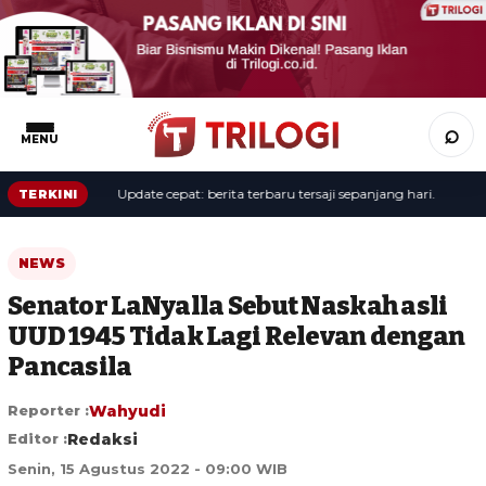
⌕
MENU
Update cepat: berita terbaru tersaji sepanjang hari.
TERKINI
NEWS
Senator LaNyalla Sebut Naskah asli
UUD 1945 Tidak Lagi Relevan dengan
Pancasila
Reporter :
Wahyudi
Editor :
Redaksi
Senin, 15 Agustus 2022 - 09:00 WIB