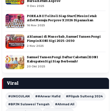
Bursa Ketum Asprov
11 Des 2025
PORKAB II Tolitoli Siap Start | Mesin Cetak
Atlet Menuju Porprov X 2026 Dipanaskan
16 Nov 2025
Aklamasi di Musorkab, Samuel Yansen Pongi
Pimpin KONI Sigi 2025–2030
2 Nov 2025
Samuel Yansen Pongi Daftar Caketum | KONI
Kabupaten Sigi Siap Berbenah !
20 Okt 2025
Viral
#UNGGULAN
##Anwar Hafid
#Pilgub Sulteng 2024
#BPJN Sulawesi Tengah
#Ahmad Ali