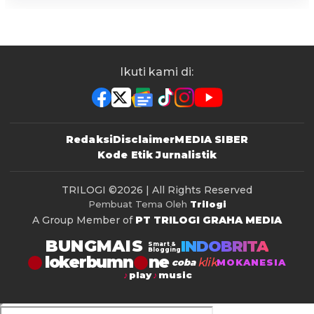
Ikuti kami di:
Redaksi
Disclaimer
MEDIA SIBER
Kode Etik Jurnalistik
TRILOGI
©2026 | All Rights Reserved
Pembuat Tema Oleh
Trilogi
A Group Member of
PT TRILOGI GRAHA MEDIA
BUNGMAIS
INDOBRITA
Smart &
Blogging
lokerbumn
klik
coba
MOKANESIA
play
music