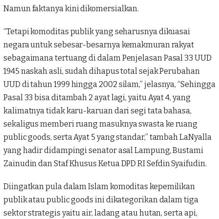
Namun faktanya kini dikomersialkan.
“Tetapi komoditas publik yang seharusnya dikuasai
negara untuk sebesar-besarnya kemakmuran rakyat
sebagaimana tertuang di dalam Penjelasan Pasal 33 UUD
1945 naskah asli, sudah dihapus total sejak Perubahan
UUD di tahun 1999 hingga 2002 silam,” jelasnya, “Sehingga
Pasal 33 bisa ditambah 2 ayat lagi, yaitu Ayat 4, yang
kalimatnya tidak karu-karuan dari segi tata bahasa,
sekaligus memberi ruang masuknya swasta ke ruang
public goods, serta Ayat 5 yang standar,” tambah LaNyalla
yang hadir didampingi senator asal Lampung, Bustami
Zainudin dan Staf Khusus Ketua DPD RI Sefdin Syaifudin.
Diingatkan pula dalam Islam komoditas kepemilikan
publik atau public goods ini dikategorikan dalam tiga
sektor strategis yaitu air, ladang atau hutan, serta api,