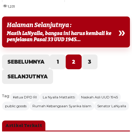
1,231
Halaman Selanjutnya :
»
Masih LaNyalla, bangsa ini harus kembali ke
penjelasan Pasal 33 UUD 1945...
SEBELUMNYA
1
2
3
SELANJUTNYA
Tag:
Ketua DPD RI
La Nyalla Mattalitti
Naskah Asli UUD 1945
public goods
Rumah Kebangsaan Syarika Islam
Senator LaNyalla
Artikel Terkait