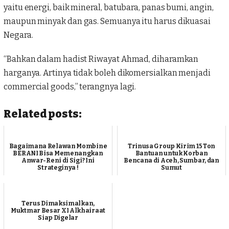
yaitu energi, baik mineral, batubara, panas bumi, angin,
maupun minyak dan gas. Semuanya itu harus dikuasai
Negara.
“Bahkan dalam hadist Riwayat Ahmad, diharamkan
harganya. Artinya tidak boleh dikomersialkan menjadi
commercial goods,” terangnya lagi.
Related posts:
Bagaimana Relawan Mombine
Trinusa Group Kirim 15 Ton
BERANI Bisa Memenangkan
Bantuan untuk Korban
Anwar-Reni di Sigi? Ini
Bencana di Aceh, Sumbar, dan
Strateginya !
Sumut
Terus Dimaksimalkan,
Muktmar Besar XI Alkhairaat
Siap Digelar