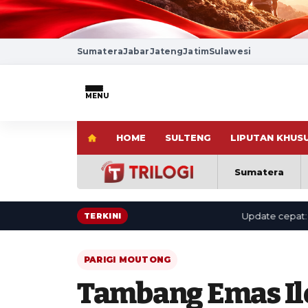
Sumatera
Jabar
Jateng
Jatim
Sulawesi
MENU
HOME
SULTENG
LIPUTAN KHUS
Sumatera
Update cepat: berita 
TERKINI
PARIGI MOUTONG
Tambang Emas Il