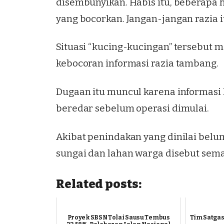
disembunyikan. Habis itu, beberapa h
yang bocorkan. Jangan-jangan razia i
Situasi “kucing-kucingan” tersebu
kebocoran informasi razia tambang.
Dugaan itu muncul karena informasi 
beredar sebelum operasi dimulai.
Akibat penindakan yang dinilai belum
sungai dan lahan warga disebut sema
Related posts:
Proyek SBSN Tolai Sausu Tembus
Tim Satga