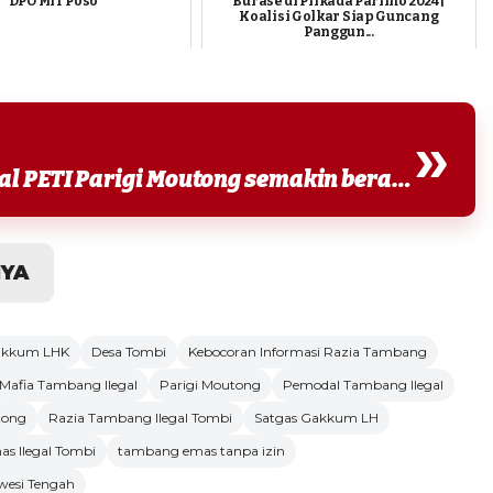
DPO MIT Poso
Burase di Pilkada Parimo 2024 |
Koalisi Golkar Siap Guncang
Panggun...
»
Warga juga menilai para pemodal PETI Parigi Moutong semakin berani menjalankan aktivitasnya....
NYA
Gakkum LHK
Desa Tombi
Kebocoran Informasi Razia Tambang
Mafia Tambang Ilegal
Parigi Moutong
Pemodal Tambang Ilegal
tong
Razia Tambang Ilegal Tombi
Satgas Gakkum LH
s Ilegal Tombi
tambang emas tanpa izin
wesi Tengah