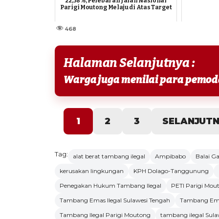
22,58%, Pelebaran Jalan Nasional
Parigi Moutong Melaju di Atas Target
468
Halaman Selanjutnya :
1
2
3
SELANJUT
Tag:
alat berat tambang ilegal
Ampibabo
Balai 
kerusakan lingkungan
KPH Dolago-Tanggunung
Penegakan Hukum Tambang Ilegal
PETI Parigi Mou
Tambang Emas Ilegal Sulawesi Tengah
Tambang Ema
Tambang Ilegal Parigi Moutong
tambang ilegal Sula