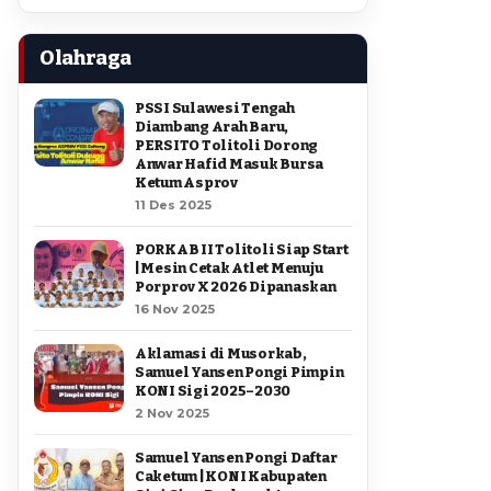
Olahraga
PSSI Sulawesi Tengah
Diambang Arah Baru,
PERSITO Tolitoli Dorong
Anwar Hafid Masuk Bursa
Ketum Asprov
11 Des 2025
PORKAB II Tolitoli Siap Start
| Mesin Cetak Atlet Menuju
Porprov X 2026 Dipanaskan
16 Nov 2025
Aklamasi di Musorkab,
Samuel Yansen Pongi Pimpin
KONI Sigi 2025–2030
2 Nov 2025
Samuel Yansen Pongi Daftar
Caketum | KONI Kabupaten