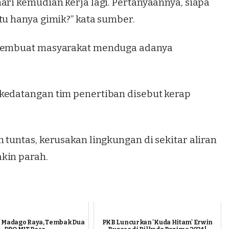
ari kemudian kerja lagi. Pertanyaannya, siapa
tu hanya gimik?” kata sumber.
t membuat masyarakat menduga adanya
kedatangan tim penertiban disebut kerap
 tuntas, kerusakan lingkungan di sekitar aliran
kin parah.
s Madago Raya, Tembak Dua
PKB Luncurkan 'Kuda Hitam' Erwin