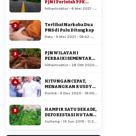
PJN I Perintah PPK
Standby Jaga Kondisi
Infrastruktur • 6 Mei 2021 -
Jalan
13:38 • 135,675 views
Terlibat Narkoba Dua
2
PNS di Palu Ditangkap
Palu • 9 Mei 2021 - 05:02 •
29,841 views
PJN WILAYAH I
3
PERBAIKI SEMENTARA
JALAN RUSAK DI RUAS
Infrastruktur • 28 Okt 2020 -
LAMPASIO
07:51 • 15,081 views
HITUNGAN CEPAT,
4
MENANGKAN RUSDY
MASTURA – MA’MUN
Politik • 9 Des 2020 - 18:00 •
AMIR DI PILGUB
12,690 views
SULTENG
HAMPIR SATU DEKADE,
5
DEFORESTASI HUTAN
LORE LINDU MENCAPAI
Sulteng • 19 Jun 2019 - 11:34
7,923 HEKTAR
• 12,151 views