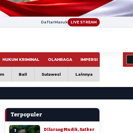
Daftar
Masuk
LIVE STREAM
HUKUM KRIMINAL
OLAHRAGA
IMPERSI
VIRAL
im
Bali
Sulawesi
Lainnya
Terpopuler
Dilarang Mudik, Satker
1