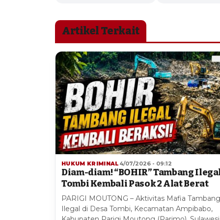
Artikel Terkait
HUKUM KRIMINAL
4/07/2026 - 09:12
Diam-diam! “BOHIR” Tambang Ilega
Tombi Kembali Pasok 2 Alat Berat
PARIGI MOUTONG – Aktivitas Mafia Tamban
Ilegal di Desa Tombi, Kecamatan Ampibabo,
Kabupaten Parigi Moutong (Parimo), Sulawesi