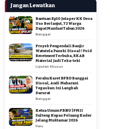
Jangan Lewatkan
Bantuan Rp10 Juta per KK Desa
Uso Berlanjut, 72 Warga
Dapat Manfaat Tahun 2026
Banggai
Proyek Pengendali Banjir
Watutela Paneki Disoal ! Void
Revetment Terbuka, RKAB
Material Jadi Teka-teki
Liputan Khusus
Perahu Karet BPBD Banggai
Disoal, Andi Maharani
Tegaskan: Ini Langkah
Darurat
Banggai
Ketua Umum PBNU | PMII
Sulteng Kupas Peluang Kader
Jelang Muktamar 2026
Palu