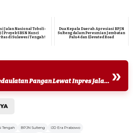
si Jalan Nasional Toboli-
Dua Kepala Daerah Apresiasi BPJN
i | Proyek SBSN Kunci
Sulteng dalam Peresmian Jembatan
itas di Sulawesi Tengah !
Palu 4 dan Elevated Road
»
Baca Juga : BPJN Sulteng Kejar Kedaulatan Pangan Lewat Inpres Jalan Daerah
NYA
i Tengah
BPJN Sulteng
IJD Era Prabowo