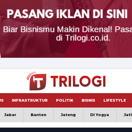
US
INFRASTRUKTUR
POLITIK
BISNIS
LIFESTYLE
Jabar
Banten
Jateng
DI Yogya
Jat