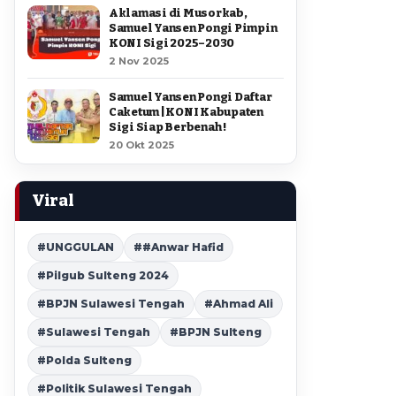
Aklamasi di Musorkab,
Samuel Yansen Pongi Pimpin
KONI Sigi 2025–2030
2 Nov 2025
Samuel Yansen Pongi Daftar
Caketum | KONI Kabupaten
Sigi Siap Berbenah !
20 Okt 2025
Viral
#UNGGULAN
##Anwar Hafid
#Pilgub Sulteng 2024
#BPJN Sulawesi Tengah
#Ahmad Ali
#Sulawesi Tengah
#BPJN Sulteng
#Polda Sulteng
#Politik Sulawesi Tengah