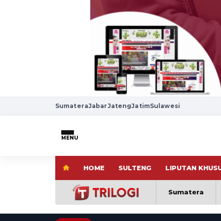
Sumatera
Jabar
Jateng
Jatim
Sulawesi
MENU
HOME
SULTENG
LIPUTAN KHUS
Sumatera