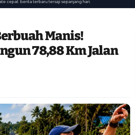
at: berita terbaru tersaji sepanjang hari.
Berbuah Manis!
angun 78,88 Km Jalan