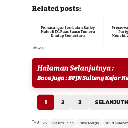
Related posts:
Pemasangan Jembatan Bailey
Preserva
Maleali IX, Ruas Sausu Tumora
Parig
Ditutup Sementara
Konektiv
418
Halaman Selanjutnya :
1
2
3
SELANJUT
Tag:
78
88 Km Jalan
Bina Marga
BPJN Sulawes