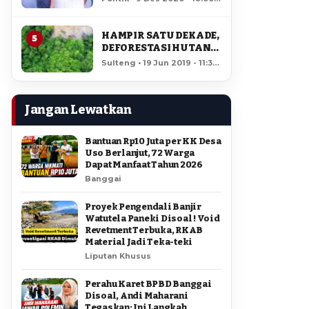
AMIR DI PILGUB
12,460 views
SULTENG
HAMPIR SATU DEKADE,
5
DEFORESTASI HUTAN
LORE LINDU MENCAPAI
Sulteng • 19 Jun 2019 - 11:34
7,923 HEKTAR
• 11,963 views
Jangan Lewatkan
Bantuan Rp10 Juta per KK Desa
Uso Berlanjut, 72 Warga
Dapat Manfaat Tahun 2026
Banggai
Proyek Pengendali Banjir
Watutela Paneki Disoal ! Void
Revetment Terbuka, RKAB
Material Jadi Teka-teki
Liputan Khusus
Perahu Karet BPBD Banggai
Disoal, Andi Maharani
Tegaskan: Ini Langkah