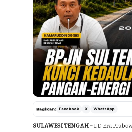
Bagikan:
Facebook
X
WhatsApp
SULAWESI TENGAH –
IJD Era Prabo