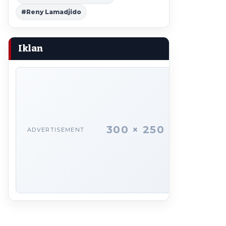
#Reny Lamadjido
Iklan
300 × 250
ADVERTISEMENT