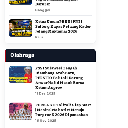
Darurat
Banggai
Ketua Umum PBNU | PMII
Sulteng Kupas Peluang Kader
Jelang Muktamar 2026
Palu
Olahraga
PSSI Sulawesi Tengah
Diambang Arah Baru,
PERSITO Tolitoli Dorong
Anwar Hafid Masuk Bursa
Ketum Asprov
11 Des 2025
PORKAB II Tolitoli Siap Start
| Mesin Cetak Atlet Menuju
Porprov X 2026 Dipanaskan
16 Nov 2025