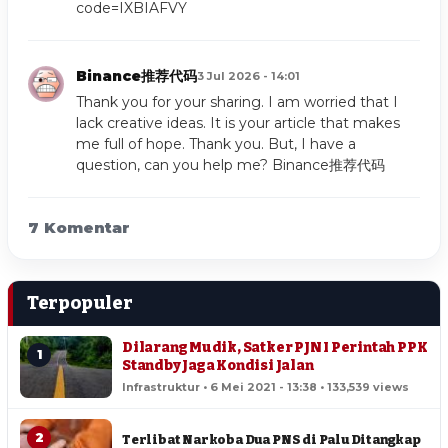
code=IXBIAFVY
Binance推荐代码
3 Jul 2026 - 14:01
Thank you for your sharing. I am worried that I
lack creative ideas. It is your article that makes
me full of hope. Thank you. But, I have a
question, can you help me?
Binance推荐代码
7 Komentar
Terpopuler
Dilarang Mudik, Satker PJN I Perintah PPK
1
Standby Jaga Kondisi Jalan
Infrastruktur • 6 Mei 2021 - 13:38 • 133,539 views
2
Terlibat Narkoba Dua PNS di Palu Ditangkap