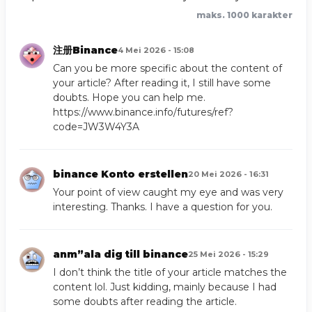
maks. 1000 karakter
注册Binance
4 Mei 2026 - 15:08
Can you be more specific about the content of
your article? After reading it, I still have some
doubts. Hope you can help me.
https://www.binance.info/futures/ref?
code=JW3W4Y3A
binance Konto erstellen
20 Mei 2026 - 16:31
Your point of view caught my eye and was very
interesting. Thanks. I have a question for you.
anm”ala dig till binance
25 Mei 2026 - 15:29
I don’t think the title of your article matches the
content lol. Just kidding, mainly because I had
some doubts after reading the article.