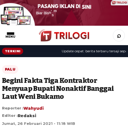
⌕
MENU
Update cepat: berita terbaru tersaji sepanjan
TERKINI
PALU
Begini Fakta Tiga Kontraktor
Menyuap Bupati Nonaktif Banggai
Laut Weni Bukamo
Reporter :
Wahyudi
Editor :
Redaksi
Jumat, 26 Februari 2021 - 11:18 WIB