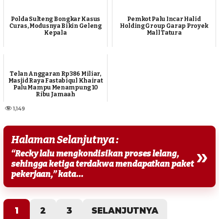
Polda Sulteng Bongkar Kasus
Pemkot Palu Incar Halid
Curas, Modusnya Bikin Geleng
Holding Group Garap Proyek
Kepala
Mall Tatura
Telan Anggaran Rp386 Miliar,
Masjid Raya Fastabiqul Khairat
Palu Mampu Menampung 10
Ribu Jamaah
1,149
Halaman Selanjutnya :
»
“Recky lalu mengkondisikan proses lelang,
sehingga ketiga terdakwa mendapatkan paket
pekerjaan,” kata...
1
2
3
SELANJUTNYA