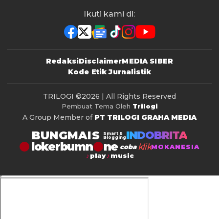
Ikuti kami di:
Redaksi
Disclaimer
MEDIA SIBER
Kode Etik Jurnalistik
TRILOGI
©2026 | All Rights Reserved
Pembuat Tema Oleh
Trilogi
A Group Member of
PT TRILOGI GRAHA MEDIA
BUNGMAIS
INDOBRITA
Smart &
Blogging
lokerbumn
klik
coba
MOKANESIA
play
music