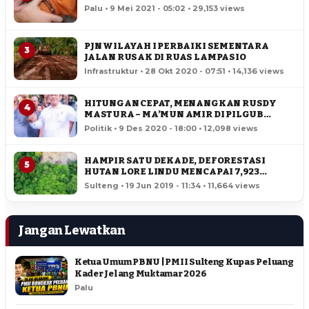
Palu • 9 Mei 2021 - 05:02 • 29,153 views
PJN WILAYAH I PERBAIKI SEMENTARA
3
JALAN RUSAK DI RUAS LAMPASIO
Infrastruktur • 28 Okt 2020 - 07:51 • 14,136 views
HITUNGAN CEPAT, MENANGKAN RUSDY
4
MASTURA – MA’MUN AMIR DI PILGUB
SULTENG
Politik • 9 Des 2020 - 18:00 • 12,098 views
HAMPIR SATU DEKADE, DEFORESTASI
5
HUTAN LORE LINDU MENCAPAI 7,923
HEKTAR
Sulteng • 19 Jun 2019 - 11:34 • 11,664 views
Jangan Lewatkan
Ketua Umum PBNU | PMII Sulteng Kupas Peluang
Kader Jelang Muktamar 2026
Palu