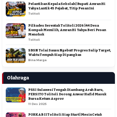
Pelantikan Kepala Sekolah | Bupati Amran Hi
Yahya Lantik 45 Pejabat, Titip Pesan Ini
Tolitoli
Pilkades Serentak Tolitoli 2026 | 44 Desa
Kompak Memilih, Amran Hi Yahya Beri Pesan
Menohok
Tolitoli
SBSN Tolai Sausu Ngebut! Progres Salip Target,
Waktu Tempuh Siap Dipangkas
Bina Marga
Olahraga
PSSI Sulawesi Tengah Diambang Arah Baru,
PERSITO Tolitoli Dorong Anwar Hafid Masuk
Bursa Ketum Asprov
11 Des 2025
PORKAB II Tolitoli Siap Start | Mesin Cetak