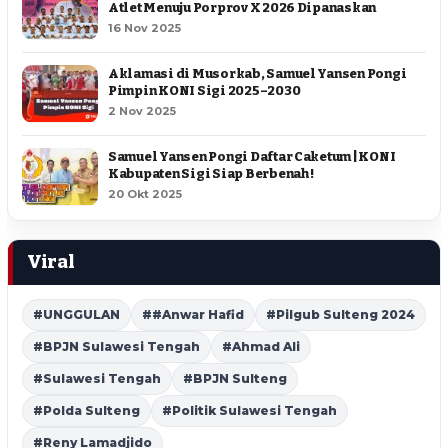
Atlet Menuju Porprov X 2026 Dipanaskan
16 Nov 2025
Aklamasi di Musorkab, Samuel Yansen Pongi
Pimpin KONI Sigi 2025–2030
2 Nov 2025
Samuel Yansen Pongi Daftar Caketum | KONI
Kabupaten Sigi Siap Berbenah !
20 Okt 2025
Viral
#UNGGULAN
##Anwar Hafid
#Pilgub Sulteng 2024
#BPJN Sulawesi Tengah
#Ahmad Ali
#Sulawesi Tengah
#BPJN Sulteng
#Polda Sulteng
#Politik Sulawesi Tengah
#Reny Lamadjido