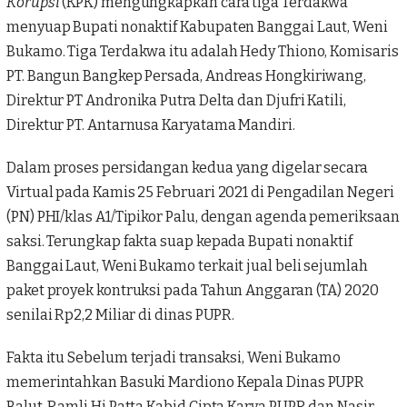
Korupsi
(KPK) mengungkapkan cara tiga Terdakwa
menyuap Bupati nonaktif Kabupaten Banggai Laut, Weni
Bukamo. Tiga Terdakwa itu adalah Hedy Thiono, Komisaris
PT. Bangun Bangkep Persada, Andreas Hongkiriwang,
Direktur PT Andronika Putra Delta dan Djufri Katili,
Direktur PT. Antarnusa Karyatama Mandiri.
Dalam proses persidangan kedua yang digelar secara
Virtual pada Kamis 25 Februari 2021 di Pengadilan Negeri
(PN) PHI/klas A1/Tipikor Palu, dengan agenda pemeriksaan
saksi. Terungkap fakta suap kepada Bupati nonaktif
Banggai Laut, Weni Bukamo terkait jual beli sejumlah
paket proyek kontruksi pada Tahun Anggaran (TA) 2020
senilai Rp2,2 Miliar di dinas PUPR.
Fakta itu Sebelum terjadi transaksi, Weni Bukamo
memerintahkan Basuki Mardiono Kepala Dinas PUPR
Balut, Ramli Hi.Patta Kabid Cipta Karya PUPR dan Nasir