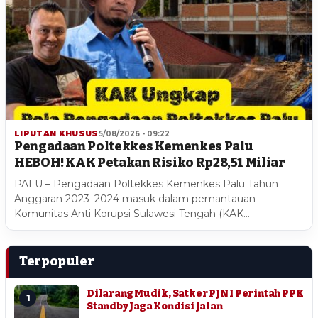
LIPUTAN KHUSUS
5/08/2026 - 09:22
Pengadaan Poltekkes Kemenkes Palu
HEBOH! KAK Petakan Risiko Rp28,51 Miliar
PALU – Pengadaan Poltekkes Kemenkes Palu Tahun
Anggaran 2023–2024 masuk dalam pemantauan
Komunitas Anti Korupsi Sulawesi Tengah (KAK…
Terpopuler
Dilarang Mudik, Satker PJN I Perintah PPK
1
Standby Jaga Kondisi Jalan