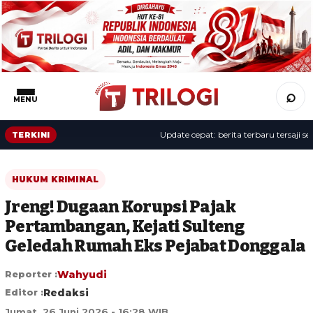
⌕
MENU
Update cepat: berita terbaru tersaji sepan
TERKINI
HUKUM KRIMINAL
Jreng! Dugaan Korupsi Pajak
Pertambangan, Kejati Sulteng
Geledah Rumah Eks Pejabat Donggala
Reporter :
Wahyudi
Editor :
Redaksi
Jumat, 26 Juni 2026 - 16:28 WIB