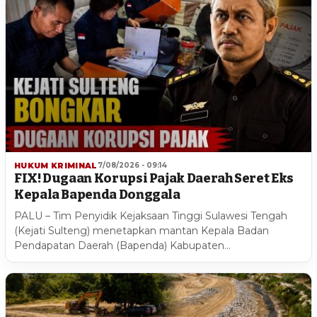
HUKUM KRIMINAL
7/08/2026 - 09:14
FIX! Dugaan Korupsi Pajak Daerah Seret Eks
Kepala Bapenda Donggala
PALU – Tim Penyidik Kejaksaan Tinggi Sulawesi Tengah
(Kejati Sulteng) menetapkan mantan Kepala Badan
Pendapatan Daerah (Bapenda) Kabupaten…