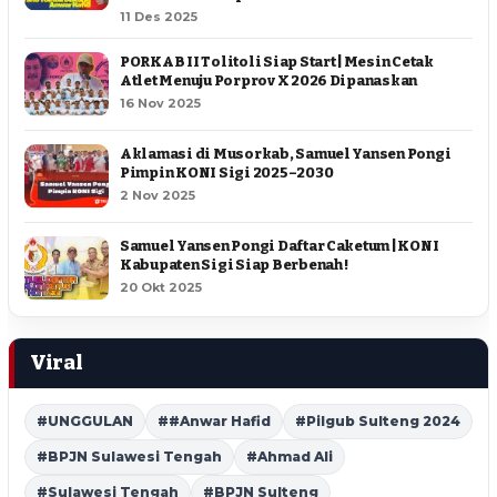
11 Des 2025
PORKAB II Tolitoli Siap Start | Mesin Cetak
Atlet Menuju Porprov X 2026 Dipanaskan
16 Nov 2025
Aklamasi di Musorkab, Samuel Yansen Pongi
Pimpin KONI Sigi 2025–2030
2 Nov 2025
Samuel Yansen Pongi Daftar Caketum | KONI
Kabupaten Sigi Siap Berbenah !
20 Okt 2025
Viral
#UNGGULAN
##Anwar Hafid
#Pilgub Sulteng 2024
#BPJN Sulawesi Tengah
#Ahmad Ali
#Sulawesi Tengah
#BPJN Sulteng