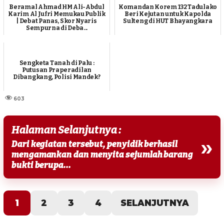
Beramal Ahmad HM Ali-Abdul
Komandan Korem 132 Tadulako
Karim Al Jufri Memukau Publik
Beri Kejutan untuk Kapolda
| Debat Panas, Skor Nyaris
Sulteng di HUT Bhayangkara
Sempurna di Deba...
Sengketa Tanah di Palu :
Putusan Praperadilan
Dibangkang, Polisi Mandek?
603
Halaman Selanjutnya :
»
Dari kegiatan tersebut, penyidik berhasil
mengamankan dan menyita sejumlah barang
bukti berupa...
1
2
3
4
SELANJUTNYA