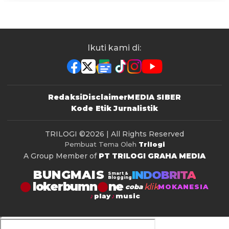
Ikuti kami di:
Redaksi
Disclaimer
MEDIA SIBER
Kode Etik Jurnalistik
TRILOGI
©2026 | All Rights Reserved
Pembuat Tema Oleh
Trilogi
A Group Member of
PT TRILOGI GRAHA MEDIA
BUNGMAIS
INDOBRITA
Smart &
Blogging
lokerbumn
klik
coba
MOKANESIA
play
music