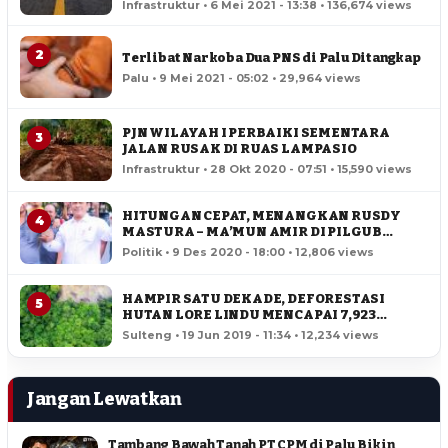
Infrastruktur • 6 Mei 2021 - 13:38 • 136,674 views
2
Terlibat Narkoba Dua PNS di Palu Ditangkap
Palu • 9 Mei 2021 - 05:02 • 29,964 views
PJN WILAYAH I PERBAIKI SEMENTARA
3
JALAN RUSAK DI RUAS LAMPASIO
Infrastruktur • 28 Okt 2020 - 07:51 • 15,590 views
HITUNGAN CEPAT, MENANGKAN RUSDY
4
MASTURA – MA’MUN AMIR DI PILGUB
SULTENG
Politik • 9 Des 2020 - 18:00 • 12,806 views
HAMPIR SATU DEKADE, DEFORESTASI
5
HUTAN LORE LINDU MENCAPAI 7,923
HEKTAR
Sulteng • 19 Jun 2019 - 11:34 • 12,234 views
Jangan Lewatkan
Tambang Bawah Tanah PT CPM di Palu Bikin