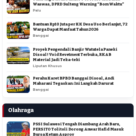
Waswas, DPRD Sulteng Warning “Bom Waktu”
Palu
Bantuan Rp10 Juta per KK Desa Uso Berlanjut, 72
Warga Dapat Manfaat Tahun 2026
Banggai
Proyek Pengendali Banjir Watutela Paneki
Disoal ! Void Revetment Terbuka, RKAB
Material Jadi Teka-teki
Liputan Khusus
Perahu Karet BPBD Banggai Disoal, Andi
Maharani Tegaskan: Ini Langkah Darurat
Banggai
Olahraga
PSSI Sulawesi Tengah Diambang Arah Baru,
PERSITO Tolitoli Dorong Anwar Hafid Masuk
Bursa Ketum Asprov