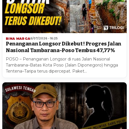
BINA MARGA
6/07/2026 - 16:25
Penanganan Longsor Dikebut ! Progres Jalan
Nasional Tambarana-Poso Tembus 47,77%
POSO – Penanganan Longsor di ruas Jalan Nasional
Tambarana–Batas Kota Poso (Jalan Diponegoro) hingga
Tentena–Taripa terus dipercepat. Paket…