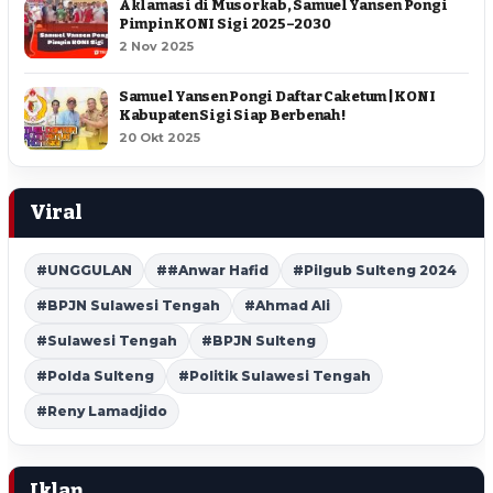
Aklamasi di Musorkab, Samuel Yansen Pongi
Pimpin KONI Sigi 2025–2030
2 Nov 2025
Samuel Yansen Pongi Daftar Caketum | KONI
Kabupaten Sigi Siap Berbenah !
20 Okt 2025
Viral
#UNGGULAN
##Anwar Hafid
#Pilgub Sulteng 2024
#BPJN Sulawesi Tengah
#Ahmad Ali
#Sulawesi Tengah
#BPJN Sulteng
#Polda Sulteng
#Politik Sulawesi Tengah
#Reny Lamadjido
Iklan