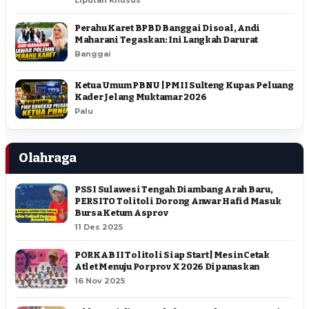
Perahu Karet BPBD Banggai Disoal, Andi
Maharani Tegaskan: Ini Langkah Darurat
Banggai
Ketua Umum PBNU | PMII Sulteng Kupas Peluang
Kader Jelang Muktamar 2026
Palu
Olahraga
PSSI Sulawesi Tengah Diambang Arah Baru,
PERSITO Tolitoli Dorong Anwar Hafid Masuk
Bursa Ketum Asprov
11 Des 2025
PORKAB II Tolitoli Siap Start | Mesin Cetak
Atlet Menuju Porprov X 2026 Dipanaskan
16 Nov 2025