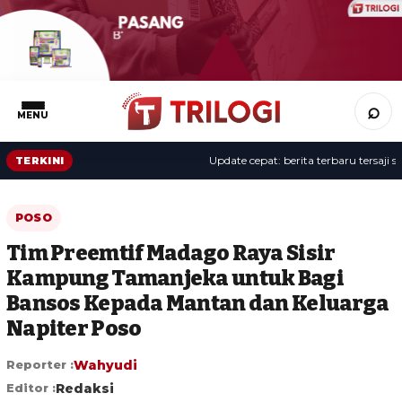
⌕
MENU
Update cepat: berita terbaru tersaji sepa
TERKINI
POSO
Tim Preemtif Madago Raya Sisir
Kampung Tamanjeka untuk Bagi
Bansos Kepada Mantan dan Keluarga
Napiter Poso
Reporter :
Wahyudi
Editor :
Redaksi