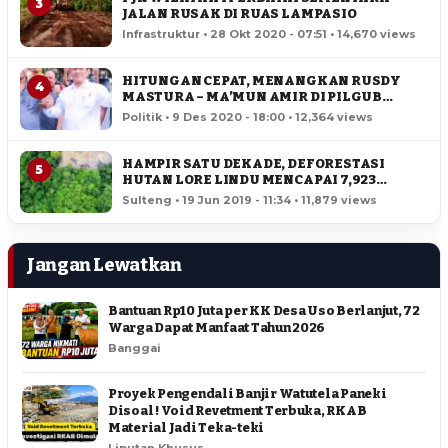
3
JALAN RUSAK DI RUAS LAMPASIO
Infrastruktur • 28 Okt 2020 - 07:51 • 14,670 views
HITUNGAN CEPAT, MENANGKAN RUSDY
4
MASTURA – MA’MUN AMIR DI PILGUB
SULTENG
Politik • 9 Des 2020 - 18:00 • 12,364 views
HAMPIR SATU DEKADE, DEFORESTASI
5
HUTAN LORE LINDU MENCAPAI 7,923
HEKTAR
Sulteng • 19 Jun 2019 - 11:34 • 11,879 views
Jangan Lewatkan
Bantuan Rp10 Juta per KK Desa Uso Berlanjut, 72
Warga Dapat Manfaat Tahun 2026
Banggai
Proyek Pengendali Banjir Watutela Paneki
Disoal ! Void Revetment Terbuka, RKAB
Material Jadi Teka-teki
Liputan Khusus