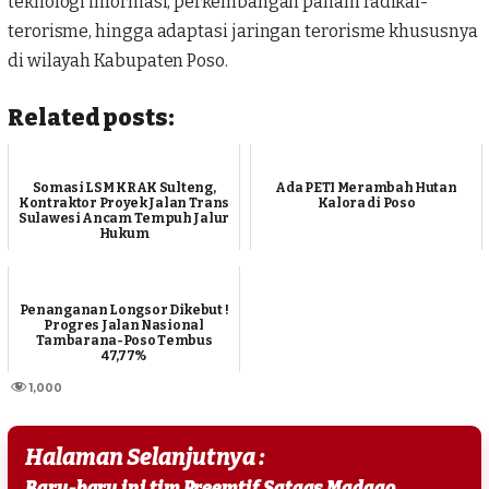
teknologi informasi, perkembangan paham radikal-
terorisme, hingga adaptasi jaringan terorisme khususnya
di wilayah Kabupaten
Poso
.
Related posts:
Somasi LSM KRAK Sulteng,
Ada PETI Merambah Hutan
Kontraktor Proyek Jalan Trans
Kalora di Poso
Sulawesi Ancam Tempuh Jalur
Hukum
Penanganan Longsor Dikebut !
Progres Jalan Nasional
Tambarana-Poso Tembus
47,77%
1,000
Halaman Selanjutnya :
Baru-baru ini tim Preemtif Satgas Madago