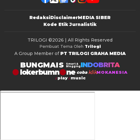
Redaksi
Disclaimer
MEDIA SIBER
Kode Etik Jurnalistik
TRILOGI
©2026 | All Rights Reserved
Pembuat Tema Oleh
Trilogi
A Group Member of
PT TRILOGI GRAHA MEDIA
BUNGMAIS
INDOBRITA
Smart &
Blogging
lokerbumn
klik
coba
MOKANESIA
play
music