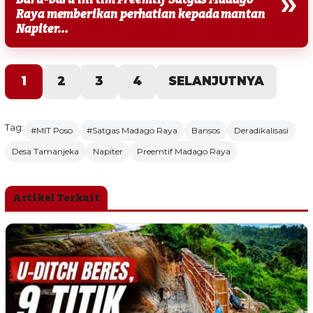
»
Raya memberikan perhatian kepada mantan
Napiter...
1
2
3
4
SELANJUTNYA
Tag:
#MIT Poso
#Satgas Madago Raya
Bansos
Deradikalisasi
Desa Tamanjeka
Napiter
Preemtif Madago Raya
Artikel Terkait