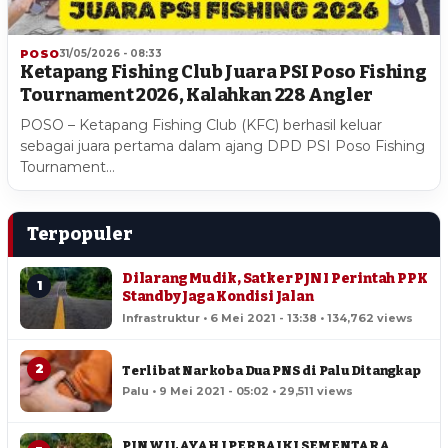
POSO
31/05/2026 - 08:33
Ketapang Fishing Club Juara PSI Poso Fishing
Tournament 2026, Kalahkan 228 Angler
POSO – Ketapang Fishing Club (KFC) berhasil keluar
sebagai juara pertama dalam ajang DPD PSI Poso Fishing
Tournament…
Terpopuler
Dilarang Mudik, Satker PJN I Perintah PPK
1
Standby Jaga Kondisi Jalan
Infrastruktur • 6 Mei 2021 - 13:38 • 134,762 views
2
Terlibat Narkoba Dua PNS di Palu Ditangkap
Palu • 9 Mei 2021 - 05:02 • 29,511 views
PJN WILAYAH I PERBAIKI SEMENTARA