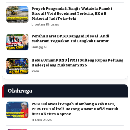
Proyek Pengendali Banjir Watutela Paneki
Disoal ! Void Revetment Terbuka, RKAB
Material Jadi Teka-teki
Liputan Khusus
Perahu Karet BPBD Banggai Disoal, Andi
Maharani Tegaskan: Ini Langkah Darurat
Banggai
Ketua Umum PBNU | PMII Sulteng Kupas Peluang
Kader Jelang Muktamar 2026
Palu
Olahraga
PSSI Sulawesi Tengah Diambang Arah Baru,
PERSITO Tolitoli Dorong Anwar Hafid Masuk
Bursa Ketum Asprov
11 Des 2025