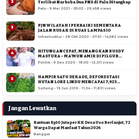
2
Terlibat Narkoba Dua PNS di Palu Ditangkap
Palu • 9 Mei 2021 - 05:02 • 29,458 views
PJN WILAYAH I PERBAIKI SEMENTARA
3
JALAN RUSAK DI RUAS LAMPASIO
Infrastruktur • 28 Okt 2020 - 07:51 • 14,582 views
HITUNGAN CEPAT, MENANGKAN RUSDY
4
MASTURA – MA’MUN AMIR DI PILGUB
SULTENG
Politik • 9 Des 2020 - 18:00 • 12,311 views
HAMPIR SATU DEKADE, DEFORESTASI
5
HUTAN LORE LINDU MENCAPAI 7,923
HEKTAR
Sulteng • 19 Jun 2019 - 11:34 • 11,831 views
Jangan Lewatkan
Bantuan Rp10 Juta per KK Desa Uso Berlanjut, 72
Warga Dapat Manfaat Tahun 2026
Banggai