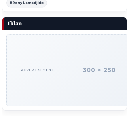
#Reny Lamadjido
Iklan
300 × 250
ADVERTISEMENT