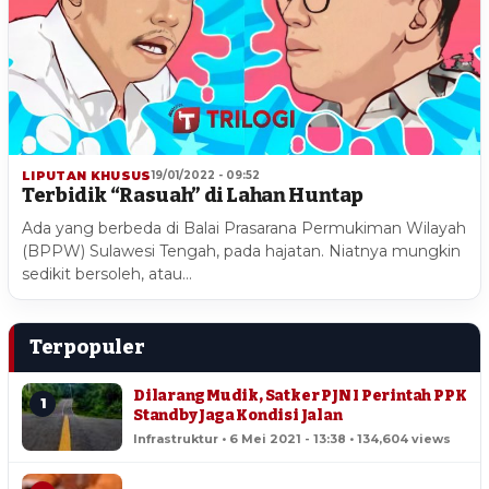
LIPUTAN KHUSUS
19/01/2022 - 09:52
Terbidik “Rasuah” di Lahan Huntap
Ada yang berbeda di Balai Prasarana Permukiman Wilayah
(BPPW) Sulawesi Tengah, pada hajatan. Niatnya mungkin
sedikit bersoleh, atau…
Terpopuler
Dilarang Mudik, Satker PJN I Perintah PPK
1
Standby Jaga Kondisi Jalan
Infrastruktur • 6 Mei 2021 - 13:38 • 134,604 views