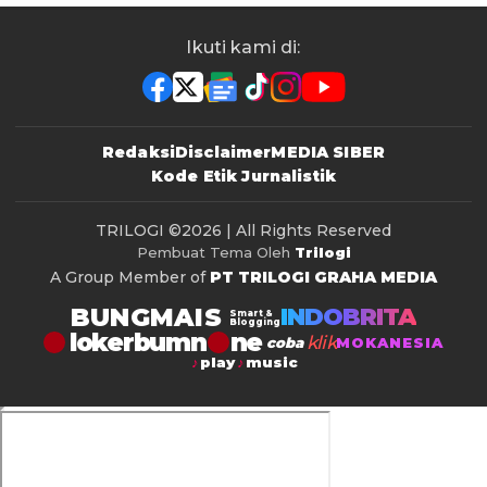
Ikuti kami di:
Redaksi
Disclaimer
MEDIA SIBER
Kode Etik Jurnalistik
TRILOGI
©2026 | All Rights Reserved
Pembuat Tema Oleh
Trilogi
A Group Member of
PT TRILOGI GRAHA MEDIA
BUNGMAIS
INDOBRITA
Smart &
Blogging
lokerbumn
klik
coba
MOKANESIA
play
music