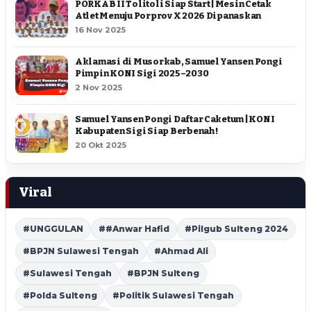
PORKAB II Tolitoli Siap Start | Mesin Cetak
Atlet Menuju Porprov X 2026 Dipanaskan
16 Nov 2025
Aklamasi di Musorkab, Samuel Yansen Pongi
Pimpin KONI Sigi 2025–2030
2 Nov 2025
Samuel Yansen Pongi Daftar Caketum | KONI
Kabupaten Sigi Siap Berbenah !
20 Okt 2025
Viral
#UNGGULAN
##Anwar Hafid
#Pilgub Sulteng 2024
#BPJN Sulawesi Tengah
#Ahmad Ali
#Sulawesi Tengah
#BPJN Sulteng
#Polda Sulteng
#Politik Sulawesi Tengah