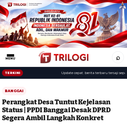
⌕
MENU
Update cepat: berita terbaru tersaji sepanja
TERKINI
BANGGAI
Perangkat Desa Tuntut Kejelasan
Status | PPDI Banggai Desak DPRD
Segera Ambil Langkah Konkret