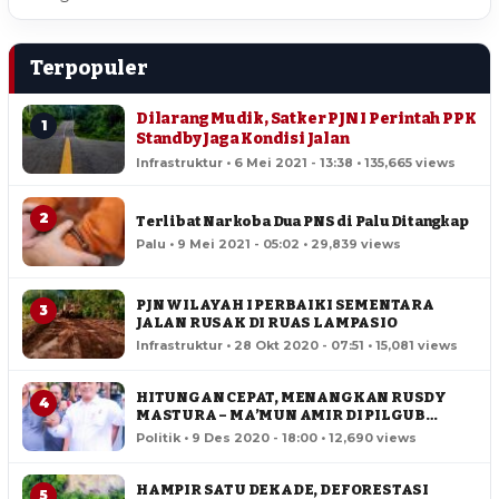
Terpopuler
Dilarang Mudik, Satker PJN I Perintah PPK
1
Standby Jaga Kondisi Jalan
Infrastruktur • 6 Mei 2021 - 13:38 • 135,665 views
2
Terlibat Narkoba Dua PNS di Palu Ditangkap
Palu • 9 Mei 2021 - 05:02 • 29,839 views
PJN WILAYAH I PERBAIKI SEMENTARA
3
JALAN RUSAK DI RUAS LAMPASIO
Infrastruktur • 28 Okt 2020 - 07:51 • 15,081 views
HITUNGAN CEPAT, MENANGKAN RUSDY
4
MASTURA – MA’MUN AMIR DI PILGUB
SULTENG
Politik • 9 Des 2020 - 18:00 • 12,690 views
HAMPIR SATU DEKADE, DEFORESTASI
5