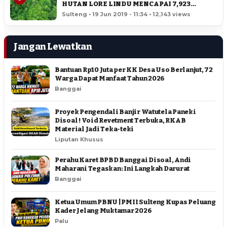
HUTAN LORE LINDU MENCAPAI 7,923
HEKTAR
Sulteng • 19 Jun 2019 - 11:34 • 12,143 views
Jangan Lewatkan
Bantuan Rp10 Juta per KK Desa Uso Berlanjut, 72
Warga Dapat Manfaat Tahun 2026
Banggai
Proyek Pengendali Banjir Watutela Paneki
Disoal ! Void Revetment Terbuka, RKAB
Material Jadi Teka-teki
Liputan Khusus
Perahu Karet BPBD Banggai Disoal, Andi
Maharani Tegaskan: Ini Langkah Darurat
Banggai
Ketua Umum PBNU | PMII Sulteng Kupas Peluang
Kader Jelang Muktamar 2026
Palu