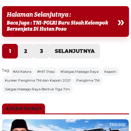
Halaman Selanjutnya :
»
Baca Juga : TNI-POLRI Buru Sisah Kelompok
Bersenjata Di Hutan Poso
1
2
3
SELANJUTNYA
Tag:
#Ali Kalora
#MIT Poso
#Satgas Madago Raya
Kapolri
Kunker Panglima TNI dan Kapolri 2021
Panglima TNI
Satgas Madago Raya Bentuk Tiga Tim
Artikel Terkait