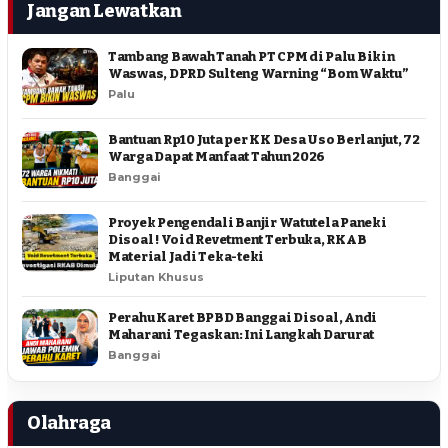
Jangan Lewatkan
Tambang Bawah Tanah PT CPM di Palu Bikin
Waswas, DPRD Sulteng Warning “Bom Waktu”
Palu
Bantuan Rp10 Juta per KK Desa Uso Berlanjut, 72
Warga Dapat Manfaat Tahun 2026
Banggai
Proyek Pengendali Banjir Watutela Paneki
Disoal ! Void Revetment Terbuka, RKAB
Material Jadi Teka-teki
Liputan Khusus
Perahu Karet BPBD Banggai Disoal, Andi
Maharani Tegaskan: Ini Langkah Darurat
Banggai
Olahraga