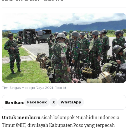
Tim Satgas Madago Raya 2021. Foto ist
Bagikan:
Facebook
X
WhatsApp
Untuk memburu
sisah kelompok Mujahidin Indonesia
Timur (
MIT
) diwilayah Kabupaten
Poso
yang terpecah