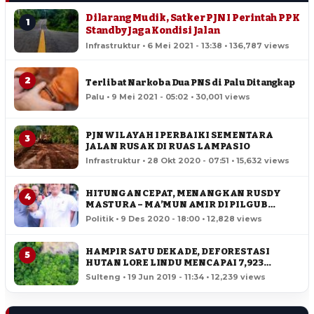
Dilarang Mudik, Satker PJN I Perintah PPK
1
Standby Jaga Kondisi Jalan
Infrastruktur • 6 Mei 2021 - 13:38 • 136,787 views
2
Terlibat Narkoba Dua PNS di Palu Ditangkap
Palu • 9 Mei 2021 - 05:02 • 30,001 views
PJN WILAYAH I PERBAIKI SEMENTARA
3
JALAN RUSAK DI RUAS LAMPASIO
Infrastruktur • 28 Okt 2020 - 07:51 • 15,632 views
HITUNGAN CEPAT, MENANGKAN RUSDY
4
MASTURA – MA’MUN AMIR DI PILGUB
SULTENG
Politik • 9 Des 2020 - 18:00 • 12,828 views
HAMPIR SATU DEKADE, DEFORESTASI
5
HUTAN LORE LINDU MENCAPAI 7,923
HEKTAR
Sulteng • 19 Jun 2019 - 11:34 • 12,239 views