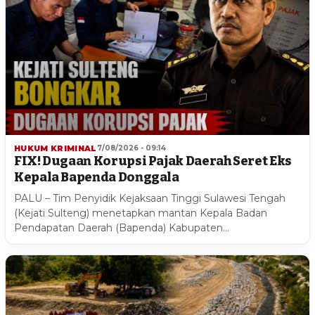
HUKUM KRIMINAL
7/08/2026 - 09:14
FIX! Dugaan Korupsi Pajak Daerah Seret Eks
Kepala Bapenda Donggala
PALU – Tim Penyidik Kejaksaan Tinggi Sulawesi Tengah
(Kejati Sulteng) menetapkan mantan Kepala Badan
Pendapatan Daerah (Bapenda) Kabupaten…