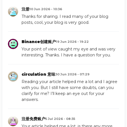
注册
10 Jun 2026 - 10:36
Thanks for sharing. I read many of your blog
posts, cool, your blog is very good.
Binance创建账户
19 Jun 2026 - 19:22
Your point of view caught my eye and was very
interesting. Thanks. I have a question for you.
circulation 意味
30 Jun 2026 - 07:29
Reading your article helped me a lot and I agree
with you. But I still have some doubts, can you
clarify for me? I’ll keep an eye out for your
answers.
注册免费账户
5 Jul 2026 - 08:35
Your article helped me a lot, is there any more