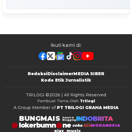
Ikuti kami di:
Redaksi
Disclaimer
MEDIA SIBER
Kode Etik Jurnalistik
TRILOGI
©2026 | All Rights Reserved
Pembuat Tema Oleh
Trilogi
A Group Member of
PT TRILOGI GRAHA MEDIA
BUNGMAIS
INDOBRITA
Smart &
Blogging
lokerbumn
klik
coba
MOKANESIA
play
music