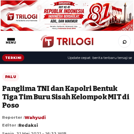
⌕
MENU
Update cepat: berita terbaru tersaji sepanj
TERKINI
PALU
Panglima TNI dan Kapolri Bentuk
Tiga Tim Buru Sisah Kelompok MIT di
Poso
Reporter :
Wahyudi
Editor :
Redaksi
Senin, 31 Mei 2021 - 16:33 WIB