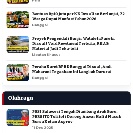
Palu
Bantuan Rp10 Juta per KK Desa Uso Berlanjut, 72
Warga Dapat Manfaat Tahun 2026
Banggai
Proyek Pengendali Banjir Watutela Paneki
Disoal ! Void Revetment Terbuka, RKAB
Material Jadi Teka-teki
Liputan Khusus
Perahu Karet BPBD Banggai Disoal, Andi
Maharani Tegaskan: Ini Langkah Darurat
Banggai
Olahraga
PSSI Sulawesi Tengah Diambang Arah Baru,
PERSITO Tolitoli Dorong Anwar Hafid Masuk
Bursa Ketum Asprov
11 Des 2025