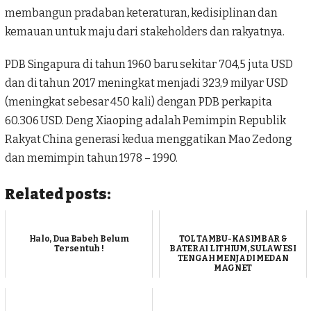
membangun pradaban keteraturan, kedisiplinan dan
kemauan untuk maju dari stakeholders dan rakyatnya.
PDB Singapura di tahun 1960 baru sekitar 704,5 juta USD
dan di tahun 2017 meningkat menjadi 323,9 milyar USD
(meningkat sebesar 450 kali) dengan PDB perkapita
60.306 USD. Deng Xiaoping adalah Pemimpin Republik
Rakyat China generasi kedua menggatikan Mao Zedong
dan memimpin tahun 1978 – 1990.
Related posts:
Halo, Dua Babeh Belum
TOL TAMBU-KASIMBAR &
Tersentuh !
BATERAI LITHIUM, SULAWESI
TENGAH MENJADI MEDAN
MAGNET