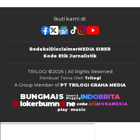
Ikuti kami di:
Redaksi
Disclaimer
MEDIA SIBER
Kode Etik Jurnalistik
TRILOGI
©2026 | All Rights Reserved
Pembuat Tema Oleh
Trilogi
A Group Member of
PT TRILOGI GRAHA MEDIA
BUNGMAIS
INDOBRITA
Smart &
Blogging
lokerbumn
klik
coba
MOKANESIA
play
music