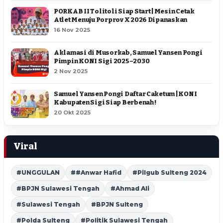
PORKAB II Tolitoli Siap Start | Mesin Cetak
Atlet Menuju Porprov X 2026 Dipanaskan
16 Nov 2025
Aklamasi di Musorkab, Samuel Yansen Pongi
Pimpin KONI Sigi 2025–2030
2 Nov 2025
Samuel Yansen Pongi Daftar Caketum | KONI
Kabupaten Sigi Siap Berbenah !
20 Okt 2025
Viral
#UNGGULAN
##Anwar Hafid
#Pilgub Sulteng 2024
#BPJN Sulawesi Tengah
#Ahmad Ali
#Sulawesi Tengah
#BPJN Sulteng
#Polda Sulteng
#Politik Sulawesi Tengah