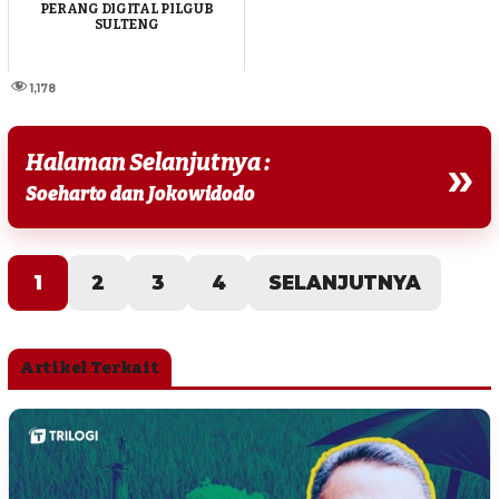
PERANG DIGITAL PILGUB
SULTENG
1,178
Halaman Selanjutnya :
»
Soeharto dan Jokowidodo
1
2
3
4
SELANJUTNYA
Artikel Terkait