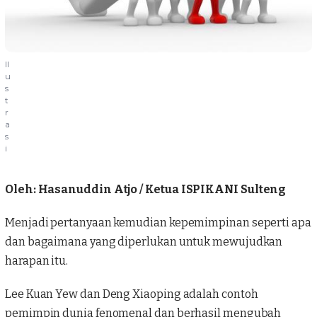
Il
u
s
t
r
a
s
i
Oleh: Hasanuddin Atjo / Ketua ISPIKANI Sulteng
Menjadi pertanyaan kemudian kepemimpinan seperti apa
dan bagaimana yang diperlukan untuk mewujudkan
harapan itu.
Lee Kuan Yew dan Deng Xiaoping adalah contoh
pemimpin dunia fenomenal dan berhasil mengubah