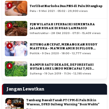
2
Terlibat Narkoba Dua PNS di Palu Ditangkap
Palu • 9 Mei 2021 - 05:02 • 29,900 views
PJN WILAYAH I PERBAIKI SEMENTARA
3
JALAN RUSAK DI RUAS LAMPASIO
Infrastruktur • 28 Okt 2020 - 07:51 • 15,409 views
HITUNGAN CEPAT, MENANGKAN RUSDY
4
MASTURA – MA’MUN AMIR DI PILGUB
SULTENG
Politik • 9 Des 2020 - 18:00 • 12,777 views
HAMPIR SATU DEKADE, DEFORESTASI
5
HUTAN LORE LINDU MENCAPAI 7,923
HEKTAR
Sulteng • 19 Jun 2019 - 11:34 • 12,195 views
Jangan Lewatkan
Tambang Bawah Tanah PT CPM di Palu Bikin
Waswas, DPRD Sulteng Warning “Bom Waktu”