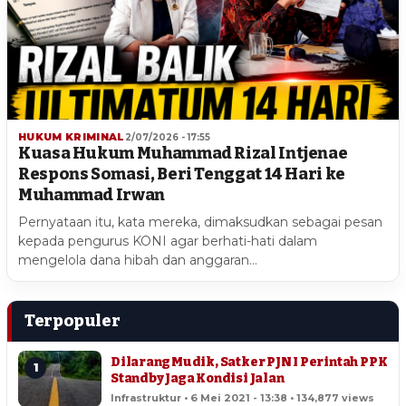
HUKUM KRIMINAL
2/07/2026 - 17:55
Kuasa Hukum Muhammad Rizal Intjenae
Respons Somasi, Beri Tenggat 14 Hari ke
Muhammad Irwan
Pernyataan itu, kata mereka, dimaksudkan sebagai pesan
kepada pengurus KONI agar berhati-hati dalam
mengelola dana hibah dan anggaran…
Terpopuler
Dilarang Mudik, Satker PJN I Perintah PPK
1
Standby Jaga Kondisi Jalan
Infrastruktur • 6 Mei 2021 - 13:38 • 134,877 views