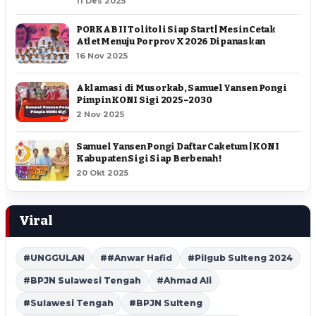
11 Des 2025
PORKAB II Tolitoli Siap Start | Mesin Cetak
Atlet Menuju Porprov X 2026 Dipanaskan
16 Nov 2025
Aklamasi di Musorkab, Samuel Yansen Pongi
Pimpin KONI Sigi 2025–2030
2 Nov 2025
Samuel Yansen Pongi Daftar Caketum | KONI
Kabupaten Sigi Siap Berbenah !
20 Okt 2025
Viral
#UNGGULAN
##Anwar Hafid
#Pilgub Sulteng 2024
#BPJN Sulawesi Tengah
#Ahmad Ali
#Sulawesi Tengah
#BPJN Sulteng