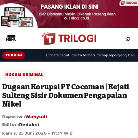
⌕
MENU
Update cepat: berita terbaru tersaji sepanjang hari.
TERKINI
HUKUM KRIMINAL
Dugaan Korupsi PT Cocoman | Kejati
Sulteng Sisir Dokumen Pengapalan
Nikel
Reporter :
Wahyudi
Editor :
Redaksi
Kamis, 25 Juni 2026 - 17:37 WIB