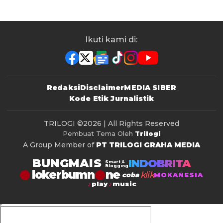
Ikuti kami di:
Redaksi
Disclaimer
MEDIA SIBER
Kode Etik Jurnalistik
TRILOGI
©2026 | All Rights Reserved
Pembuat Tema Oleh
Trilogi
A Group Member of
PT TRILOGI GRAHA MEDIA
BUNGMAIS
INDOBRITA
Smart &
Blogging
lokerbumn
klik
coba
MOKANESIA
play
music