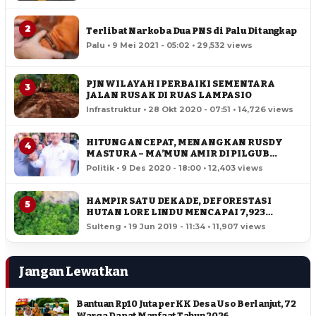
2
Terlibat Narkoba Dua PNS di Palu Ditangkap
Palu • 9 Mei 2021 - 05:02 • 29,532 views
PJN WILAYAH I PERBAIKI SEMENTARA
3
JALAN RUSAK DI RUAS LAMPASIO
Infrastruktur • 28 Okt 2020 - 07:51 • 14,726 views
HITUNGAN CEPAT, MENANGKAN RUSDY
4
MASTURA – MA’MUN AMIR DI PILGUB
SULTENG
Politik • 9 Des 2020 - 18:00 • 12,403 views
HAMPIR SATU DEKADE, DEFORESTASI
5
HUTAN LORE LINDU MENCAPAI 7,923
HEKTAR
Sulteng • 19 Jun 2019 - 11:34 • 11,907 views
Jangan Lewatkan
Bantuan Rp10 Juta per KK Desa Uso Berlanjut, 72
Warga Dapat Manfaat Tahun 2026