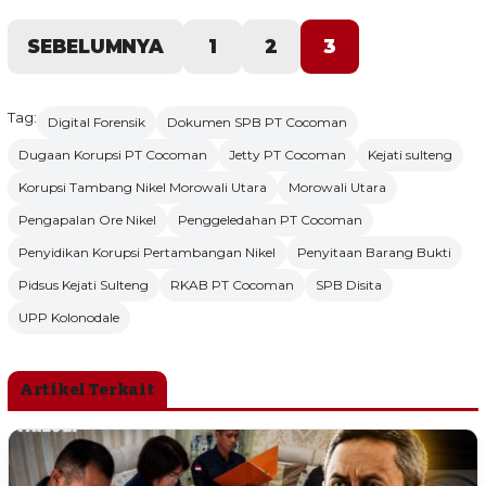
SEBELUMNYA
1
2
3
Tag:
Digital Forensik
Dokumen SPB PT Cocoman
Dugaan Korupsi PT Cocoman
Jetty PT Cocoman
Kejati sulteng
Korupsi Tambang Nikel Morowali Utara
Morowali Utara
Pengapalan Ore Nikel
Penggeledahan PT Cocoman
Penyidikan Korupsi Pertambangan Nikel
Penyitaan Barang Bukti
Pidsus Kejati Sulteng
RKAB PT Cocoman
SPB Disita
UPP Kolonodale
Artikel Terkait