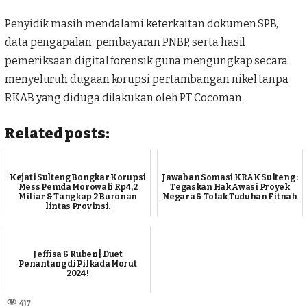
Penyidik masih mendalami keterkaitan dokumen SPB,
data pengapalan, pembayaran PNBP, serta hasil
pemeriksaan digital forensik guna mengungkap secara
menyeluruh dugaan korupsi pertambangan nikel tanpa
RKAB yang diduga dilakukan oleh PT Cocoman.
Related posts:
Kejati Sulteng Bongkar Korupsi
Jawaban Somasi KRAK Sulteng :
Mess Pemda Morowali Rp4,2
Tegaskan Hak Awasi Proyek
Miliar & Tangkap 2 Buronan
Negara & Tolak Tuduhan Fitnah
lintas Provinsi.
Jeffisa & Ruben | Duet
Penantang di Pilkada Morut
2024 !
417