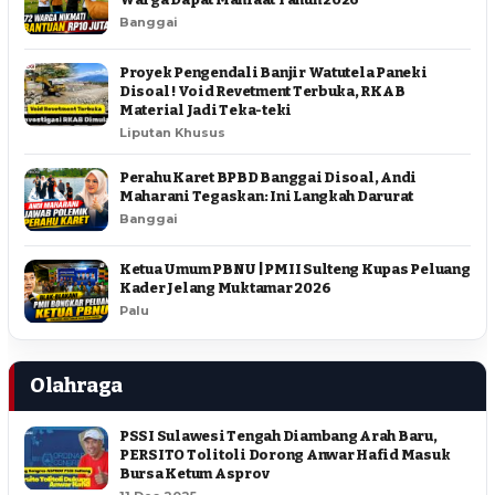
Banggai
Proyek Pengendali Banjir Watutela Paneki
Disoal ! Void Revetment Terbuka, RKAB
Material Jadi Teka-teki
Liputan Khusus
Perahu Karet BPBD Banggai Disoal, Andi
Maharani Tegaskan: Ini Langkah Darurat
Banggai
Ketua Umum PBNU | PMII Sulteng Kupas Peluang
Kader Jelang Muktamar 2026
Palu
Olahraga
PSSI Sulawesi Tengah Diambang Arah Baru,
PERSITO Tolitoli Dorong Anwar Hafid Masuk
Bursa Ketum Asprov