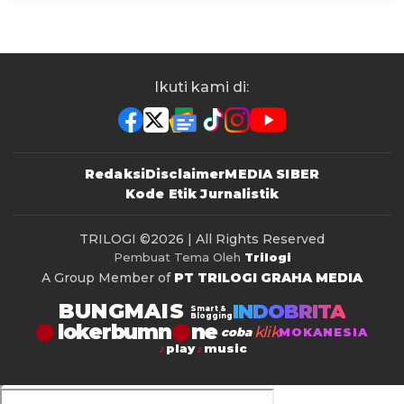
Ikuti kami di:
Redaksi
Disclaimer
MEDIA SIBER
Kode Etik Jurnalistik
TRILOGI
©2026 | All Rights Reserved
Pembuat Tema Oleh
Trilogi
A Group Member of
PT TRILOGI GRAHA MEDIA
BUNGMAIS
INDOBRITA
Smart &
Blogging
lokerbumn
klik
coba
MOKANESIA
play
music