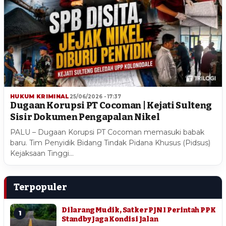
HUKUM KRIMINAL
25/06/2026 - 17:37
Dugaan Korupsi PT Cocoman | Kejati Sulteng
Sisir Dokumen Pengapalan Nikel
PALU – Dugaan Korupsi PT Cocoman memasuki babak
baru. Tim Penyidik Bidang Tindak Pidana Khusus (Pidsus)
Kejaksaan Tinggi…
Terpopuler
Dilarang Mudik, Satker PJN I Perintah PPK
1
Standby Jaga Kondisi Jalan