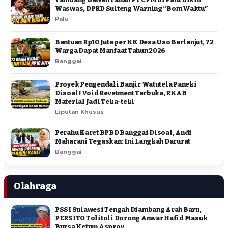
Waswas, DPRD Sulteng Warning “Bom Waktu”
Palu
Bantuan Rp10 Juta per KK Desa Uso Berlanjut, 72
Warga Dapat Manfaat Tahun 2026
Banggai
Proyek Pengendali Banjir Watutela Paneki
Disoal ! Void Revetment Terbuka, RKAB
Material Jadi Teka-teki
Liputan Khusus
Perahu Karet BPBD Banggai Disoal, Andi
Maharani Tegaskan: Ini Langkah Darurat
Banggai
Olahraga
PSSI Sulawesi Tengah Diambang Arah Baru,
PERSITO Tolitoli Dorong Anwar Hafid Masuk
Bursa Ketum Asprov