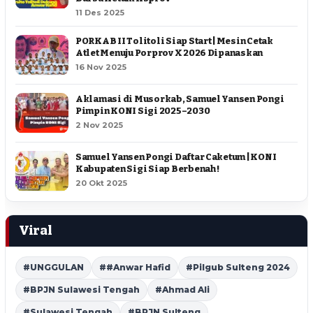
11 Des 2025
PORKAB II Tolitoli Siap Start | Mesin Cetak
Atlet Menuju Porprov X 2026 Dipanaskan
16 Nov 2025
Aklamasi di Musorkab, Samuel Yansen Pongi
Pimpin KONI Sigi 2025–2030
2 Nov 2025
Samuel Yansen Pongi Daftar Caketum | KONI
Kabupaten Sigi Siap Berbenah !
20 Okt 2025
Viral
#UNGGULAN
##Anwar Hafid
#Pilgub Sulteng 2024
#BPJN Sulawesi Tengah
#Ahmad Ali
#Sulawesi Tengah
#BPJN Sulteng