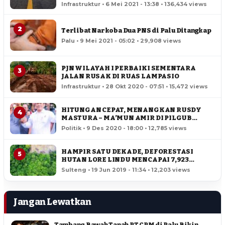
Infrastruktur • 6 Mei 2021 - 13:38 • 136,434 views
2
Terlibat Narkoba Dua PNS di Palu Ditangkap
Palu • 9 Mei 2021 - 05:02 • 29,908 views
PJN WILAYAH I PERBAIKI SEMENTARA
3
JALAN RUSAK DI RUAS LAMPASIO
Infrastruktur • 28 Okt 2020 - 07:51 • 15,472 views
HITUNGAN CEPAT, MENANGKAN RUSDY
4
MASTURA – MA’MUN AMIR DI PILGUB
SULTENG
Politik • 9 Des 2020 - 18:00 • 12,785 views
HAMPIR SATU DEKADE, DEFORESTASI
5
HUTAN LORE LINDU MENCAPAI 7,923
HEKTAR
Sulteng • 19 Jun 2019 - 11:34 • 12,203 views
Jangan Lewatkan
Tambang Bawah Tanah PT CPM di Palu Bikin