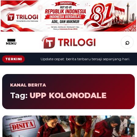
⌕
MENU
Update cepat: berita terbaru tersaji sepanjang hari.
TERKINI
KANAL BERITA
Tag:
UPP KOLONODALE