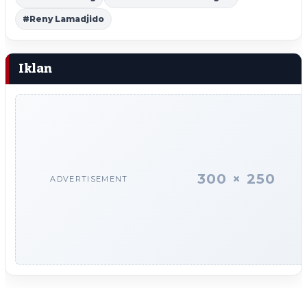
#Reny Lamadjido
Iklan
300 × 250
ADVERTISEMENT