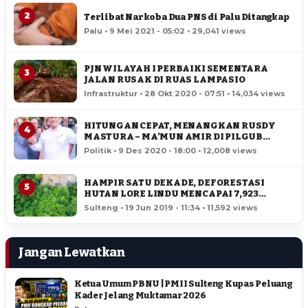
2
Terlibat Narkoba Dua PNS di Palu Ditangkap
Palu • 9 Mei 2021 - 05:02 • 29,041 views
PJN WILAYAH I PERBAIKI SEMENTARA
3
JALAN RUSAK DI RUAS LAMPASIO
Infrastruktur • 28 Okt 2020 - 07:51 • 14,034 views
HITUNGAN CEPAT, MENANGKAN RUSDY
4
MASTURA – MA’MUN AMIR DI PILGUB
SULTENG
Politik • 9 Des 2020 - 18:00 • 12,008 views
HAMPIR SATU DEKADE, DEFORESTASI
5
HUTAN LORE LINDU MENCAPAI 7,923
HEKTAR
Sulteng • 19 Jun 2019 - 11:34 • 11,592 views
Jangan Lewatkan
Ketua Umum PBNU | PMII Sulteng Kupas Peluang
Kader Jelang Muktamar 2026