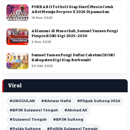
PORKAB II Tolitoli Siap Start | Mesin Cetak
Atlet Menuju Porprov X 2026 Dipanaskan
16 Nov 2025
Aklamasi di Musorkab, Samuel Yansen Pongi
Pimpin KONI Sigi 2025–2030
2 Nov 2025
Samuel Yansen Pongi Daftar Caketum | KONI
Kabupaten Sigi Siap Berbenah !
20 Okt 2025
Viral
#UNGGULAN
##Anwar Hafid
#Pilgub Sulteng 2024
#BPJN Sulawesi Tengah
#Ahmad Ali
#Sulawesi Tengah
#BPJN Sulteng
#Polda Sulteng
#Politik Sulawesi Tengah