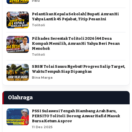
Palu
Pelantikan Kepala Sekolah | Bupati Amran Hi
Yahya Lantik 45 Pejabat, Titip Pesan Ini
Tolitoli
Pilkades Serentak Tolitoli 2026 | 44 Desa
Kompak Memilih, Amran Hi Yahya Beri Pesan
Menohok
Tolitoli
SBSN Tolai Sausu Ngebut! Progres Salip Target,
Waktu Tempuh Siap Dipangkas
Bina Marga
Olahraga
PSSI Sulawesi Tengah Diambang Arah Baru,
PERSITO Tolitoli Dorong Anwar Hafid Masuk
Bursa Ketum Asprov
11 Des 2025