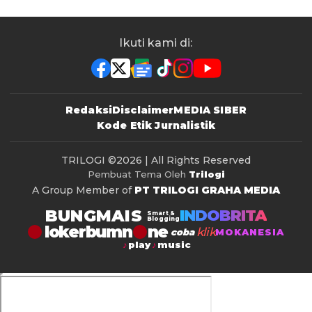
Ikuti kami di:
Redaksi
Disclaimer
MEDIA SIBER
Kode Etik Jurnalistik
TRILOGI
©2026 | All Rights Reserved
Pembuat Tema Oleh
Trilogi
A Group Member of
PT TRILOGI GRAHA MEDIA
BUNGMAIS
INDOBRITA
Smart &
Blogging
lokerbumn
klik
coba
MOKANESIA
play
music