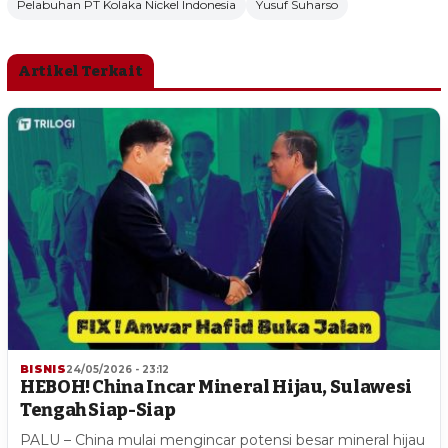
Pelabuhan PT Kolaka Nickel Indonesia
Yusuf Suharso
Artikel Terkait
BISNIS
24/05/2026 - 23:12
HEBOH! China Incar Mineral Hijau, Sulawesi
Tengah Siap-Siap
PALU – China mulai mengincar potensi besar mineral hijau