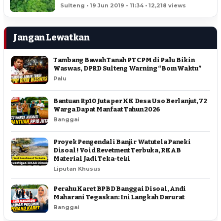
HEKTAR
Sulteng • 19 Jun 2019 - 11:34 • 12,218 views
Jangan Lewatkan
Tambang Bawah Tanah PT CPM di Palu Bikin
Waswas, DPRD Sulteng Warning “Bom Waktu”
Palu
Bantuan Rp10 Juta per KK Desa Uso Berlanjut, 72
Warga Dapat Manfaat Tahun 2026
Banggai
Proyek Pengendali Banjir Watutela Paneki
Disoal ! Void Revetment Terbuka, RKAB
Material Jadi Teka-teki
Liputan Khusus
Perahu Karet BPBD Banggai Disoal, Andi
Maharani Tegaskan: Ini Langkah Darurat
Banggai