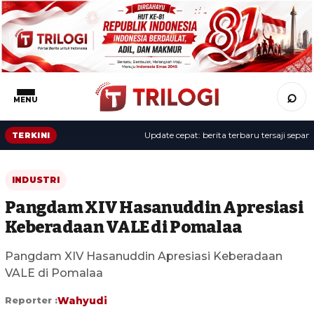
⌕
MENU
Update cepat: berita terbaru tersaji sepanjang 
TERKINI
INDUSTRI
Pangdam XIV Hasanuddin Apresiasi
Keberadaan VALE di Pomalaa
Pangdam XIV Hasanuddin Apresiasi Keberadaan
VALE di Pomalaa
Reporter :
Wahyudi