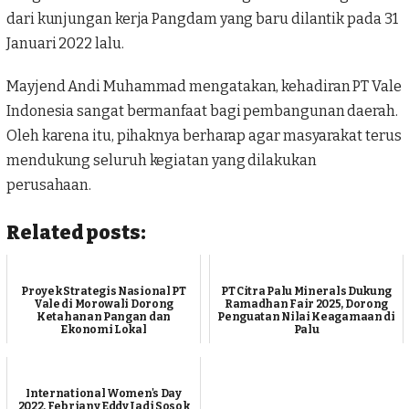
dari kunjungan kerja Pangdam yang baru dilantik pada 31
Januari 2022 lalu.
Mayjend Andi Muhammad mengatakan, kehadiran PT Vale
Indonesia sangat bermanfaat bagi pembangunan daerah.
Oleh karena itu, pihaknya berharap agar masyarakat terus
mendukung seluruh kegiatan yang dilakukan
perusahaan.
Related posts:
Proyek Strategis Nasional PT
PT Citra Palu Minerals Dukung
Vale di Morowali Dorong
Ramadhan Fair 2025, Dorong
Ketahanan Pangan dan
Penguatan Nilai Keagamaan di
Ekonomi Lokal
Palu
International Women's Day
2022, Febriany Eddy Jadi Sosok