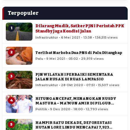
Terpopuler
Dilarang Mudik, Satker PJN I Perintah PPK
1
Standby Jaga Kondisi Jalan
Infrastruktur • 6 Mei 2021 - 13:38 • 136,515 views
2
Terlibat Narkoba Dua PNS di Palu Ditangkap
Palu • 9 Mei 2021 - 05:02 • 29,919 views
PJN WILAYAH I PERBAIKI SEMENTARA
3
JALAN RUSAK DI RUAS LAMPASIO
Infrastruktur • 28 Okt 2020 - 07:51 • 15,507 views
HITUNGAN CEPAT, MENANGKAN RUSDY
4
MASTURA – MA’MUN AMIR DI PILGUB
SULTENG
Politik • 9 Des 2020 - 18:00 • 12,793 views
HAMPIR SATU DEKADE, DEFORESTASI
5
HUTAN LORE LINDU MENCAPAI 7,923