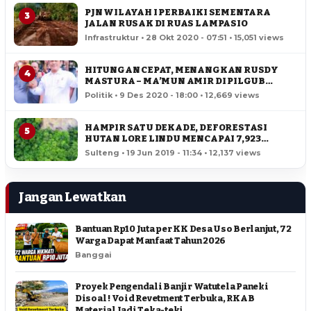
PJN WILAYAH I PERBAIKI SEMENTARA
3
JALAN RUSAK DI RUAS LAMPASIO
Infrastruktur • 28 Okt 2020 - 07:51 • 15,051 views
HITUNGAN CEPAT, MENANGKAN RUSDY
4
MASTURA – MA’MUN AMIR DI PILGUB
SULTENG
Politik • 9 Des 2020 - 18:00 • 12,669 views
HAMPIR SATU DEKADE, DEFORESTASI
5
HUTAN LORE LINDU MENCAPAI 7,923
HEKTAR
Sulteng • 19 Jun 2019 - 11:34 • 12,137 views
Jangan Lewatkan
Bantuan Rp10 Juta per KK Desa Uso Berlanjut, 72
Warga Dapat Manfaat Tahun 2026
Banggai
Proyek Pengendali Banjir Watutela Paneki
Disoal ! Void Revetment Terbuka, RKAB
Material Jadi Teka-teki