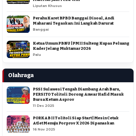
Liputan Khusus
Perahu Karet BPBD Banggai Disoal, Andi
Maharani Tegaskan: Ini Langkah Darurat
Banggai
Ketua Umum PBNU | PMII Sulteng Kupas Peluang
Kader Jelang Muktamar 2026
Palu
Olahraga
PSSI Sulawesi Tengah Diambang Arah Baru,
PERSITO Tolitoli Dorong Anwar Hafid Masuk
Bursa Ketum Asprov
11 Des 2025
PORKAB II Tolitoli Siap Start | Mesin Cetak
Atlet Menuju Porprov X 2026 Dipanaskan
16 Nov 2025