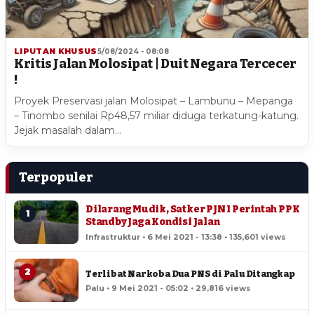
LIPUTAN KHUSUS
5/08/2024 - 08:08
Kritis Jalan Molosipat | Duit Negara Tercecer
!
Proyek Preservasi jalan Molosipat – Lambunu – Mepanga
– Tinombo senilai Rp48,57 miliar diduga terkatung-katung.
Jejak masalah dalam…
Terpopuler
Dilarang Mudik, Satker PJN I Perintah PPK
1
Standby Jaga Kondisi Jalan
Infrastruktur • 6 Mei 2021 - 13:38 • 135,601 views
2
Terlibat Narkoba Dua PNS di Palu Ditangkap
Palu • 9 Mei 2021 - 05:02 • 29,816 views