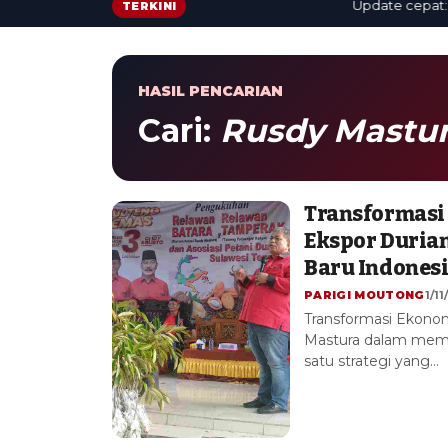
Update cepat: berita
TERKINI
HASIL PENCARIAN
Cari:
Rusdy Mastu
Transformasi 
Ekspor Durian
Baru Indonesi
PARIGI MOUTONG
1/11
Transformasi Ekonom
Mastura dalam mema
satu strategi yang…