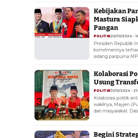
Kebijakan Pan
Mastura Siap
Pangan
POLITIK
20/10/2024 - 1
Presiden Republik I
komitmennya terhad
sidang paripurna M
Kolaborasi Po
Usung Transf
POLITIK
11/10/2024 - 21
Kolaborasi politik a
wakilnya, Mayjen (
dari masyarakat. Da
Begini Strate