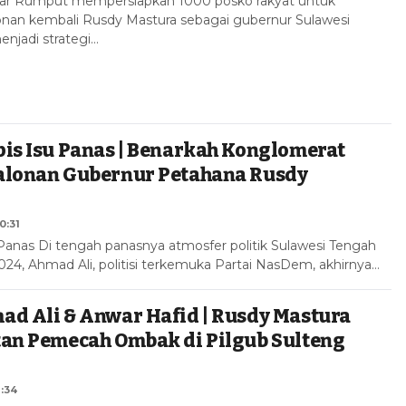
ar Rumput mempersiapkan 1000 posko rakyat untuk
an kembali Rusdy Mastura sebagai gubernur Sulawesi
menjadi strategi…
is Isu Panas | Benarkah Konglomerat
alonan Gubernur Petahana Rusdy
0:31
 Panas Di tengah panasnya atmosfer politik Sulawesi Tengah
024, Ahmad Ali, politisi terkemuka Partai NasDem, akhirnya…
d Ali & Anwar Hafid | Rusdy Mastura
tan Pemecah Ombak di Pilgub Sulteng
1:34