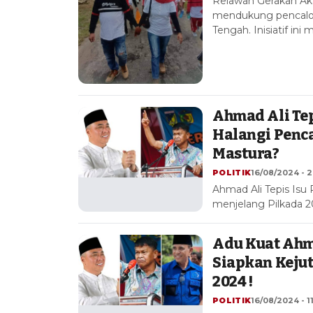
Relawan Gerakan Ak
mendukung pencalon
Tengah. Inisiatif ini 
Ahmad Ali Tep
Halangi Penc
Mastura?
POLITIK
16/08/2024 - 2
Ahmad Ali Tepis Isu
menjelang Pilkada 2
Adu Kuat Ahma
Siapkan Keju
2024 !
POLITIK
16/08/2024 - 1