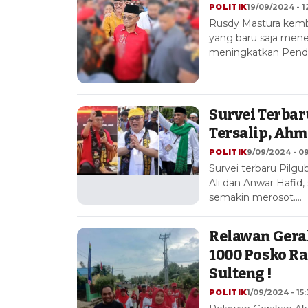
POLITIK
19/09/2024 - 1
Rusdy Mastura kemba
yang baru saja mener
meningkatkan Pend
Survei Terbar
Tersalip, Ahm
POLITIK
9/09/2024 - 09
Survei terbaru Pilg
Ali dan Anwar Hafid,
semakin merosot.…
Relawan Gera
1000 Posko Ra
Sulteng !
POLITIK
1/09/2024 - 15