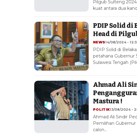
Pilgub Sulteng 2024
kuat antara dua kan
PDIP Solid di
Head di Pilgu
NEWS
14/08/2024 - 12:
PDIP Solid di Bela
petahana Gubernur 
Sulawesi Tengah (Pi
Ahmad Ali Sin
Pengangguran 
Mastura !
POLITIK
13/08/2024 - 2
Ahmad Ali Sindir P
Pemilihan Gubernur 
calon…