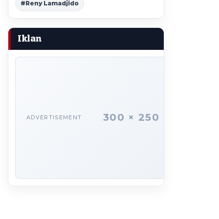
#Reny Lamadjido
Iklan
300 × 250
ADVERTISEMENT