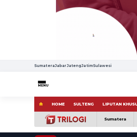
Sumatera
Jabar
Jateng
Jatim
Sulawesi
MENU
HOME
SULTENG
LIPUTAN KHUS
Sumatera