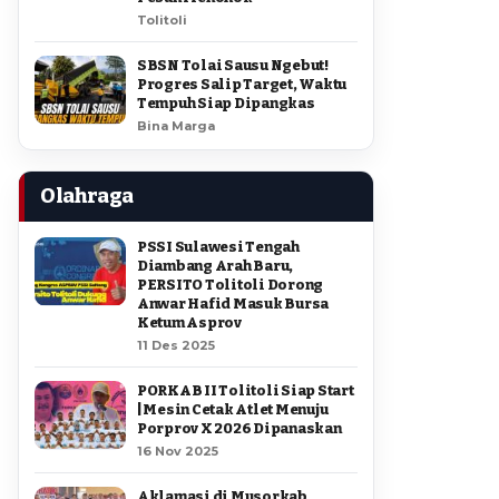
Tolitoli
SBSN Tolai Sausu Ngebut!
Progres Salip Target, Waktu
Tempuh Siap Dipangkas
Bina Marga
Olahraga
PSSI Sulawesi Tengah
Diambang Arah Baru,
PERSITO Tolitoli Dorong
Anwar Hafid Masuk Bursa
Ketum Asprov
11 Des 2025
PORKAB II Tolitoli Siap Start
| Mesin Cetak Atlet Menuju
Porprov X 2026 Dipanaskan
16 Nov 2025
Aklamasi di Musorkab,