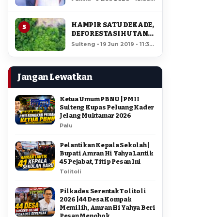
AMIR DI PILGUB
11,840 views
SULTENG
HAMPIR SATU DEKADE,
5
DEFORESTASI HUTAN
LORE LINDU MENCAPAI
Sulteng • 19 Jun 2019 - 11:34
7,923 HEKTAR
• 11,454 views
Jangan Lewatkan
Ketua Umum PBNU | PMII
Sulteng Kupas Peluang Kader
Jelang Muktamar 2026
Palu
Pelantikan Kepala Sekolah |
Bupati Amran Hi Yahya Lantik
45 Pejabat, Titip Pesan Ini
Tolitoli
Pilkades Serentak Tolitoli
2026 | 44 Desa Kompak
Memilih, Amran Hi Yahya Beri
Pesan Menohok