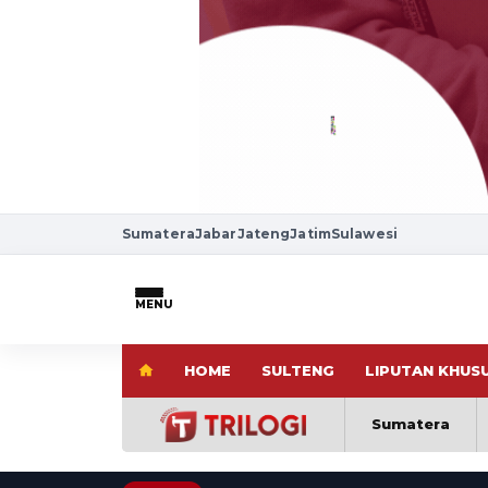
Sumatera
Jabar
Jateng
Jatim
Sulawesi
MENU
HOME
SULTENG
LIPUTAN KHUS
Sumatera