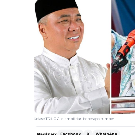
Kolase TRILOGI diambil dari beberapa sumber
Bagikan:
Facebook
X
WhatsApp