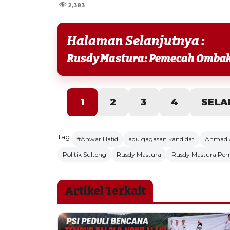
2,383
Halaman Selanjutnya :
Rusdy Mastura: Pemecah Ombak
1
2
3
4
SELA
Tag:
#Anwar Hafid
adu gagasan kandidat
Ahmad A
Politik Sulteng
Rusdy Mastura
Rusdy Mastura P
Artikel Terkait