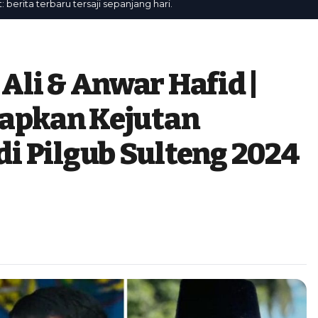
a terbaru tersaji sepanjang hari.
li & Anwar Hafid |
iapkan Kejutan
i Pilgub Sulteng 2024