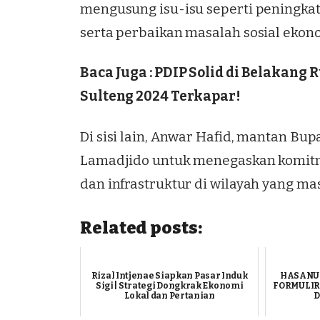
mengusung isu-isu seperti peningka
serta perbaikan masalah sosial ekon
Baca Juga :
PDIP Solid di Belakang 
Sulteng 2024 Terkapar!
Di sisi lain, Anwar Hafid, mantan B
Lamadjido untuk menegaskan komit
dan infrastruktur di wilayah yang masi
Related posts:
Rizal Intjenae Siapkan Pasar Induk
HASANU
Sigi | Strategi Dongkrak Ekonomi
FORMULIR
Lokal dan Pertanian
D