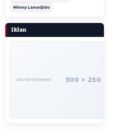
#Reny Lamadjido
Iklan
300 × 250
ADVERTISEMENT