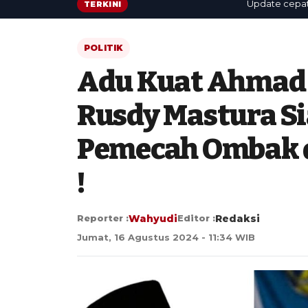
Update cepat: berit
TERKINI
POLITIK
Adu Kuat Ahmad A
Rusdy Mastura S
Pemecah Ombak d
!
Reporter :
Wahyudi
Editor :
Redaksi
Jumat, 16 Agustus 2024 - 11:34 WIB