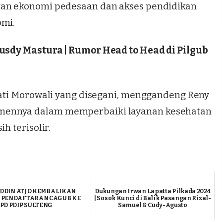
tan ekonomi pedesaan dan akses pendidikan
omi.
Rusdy Mastura | Rumor Head to Head di Pilgub
upati Morowali yang disegani, menggandeng Reny
mennya dalam memperbaiki layanan kesehatan
h terisolir.
DDIN ATJO KEMBALIKAN
Dukungan Irwan Lapatta Pilkada 2024
 PENDAFTARAN CAGUB KE
| Sosok Kunci di Balik Pasangan Rizal-
PD PDIP SULTENG
Samuel & Cudy-Agusto