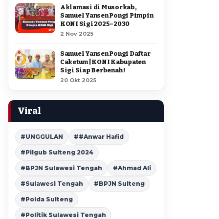
Aklamasi di Musorkab,
Samuel Yansen Pongi Pimpin
KONI Sigi 2025–2030
2 Nov 2025
Samuel Yansen Pongi Daftar
Caketum | KONI Kabupaten
Sigi Siap Berbenah !
20 Okt 2025
Viral
#UNGGULAN
##Anwar Hafid
#Pilgub Sulteng 2024
#BPJN Sulawesi Tengah
#Ahmad Ali
#Sulawesi Tengah
#BPJN Sulteng
#Polda Sulteng
#Politik Sulawesi Tengah