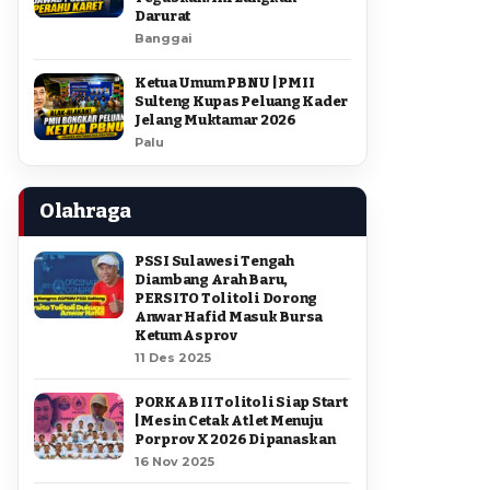
Darurat
Banggai
Ketua Umum PBNU | PMII
Sulteng Kupas Peluang Kader
Jelang Muktamar 2026
Palu
Olahraga
PSSI Sulawesi Tengah
Diambang Arah Baru,
PERSITO Tolitoli Dorong
Anwar Hafid Masuk Bursa
Ketum Asprov
11 Des 2025
PORKAB II Tolitoli Siap Start
| Mesin Cetak Atlet Menuju
Porprov X 2026 Dipanaskan
16 Nov 2025