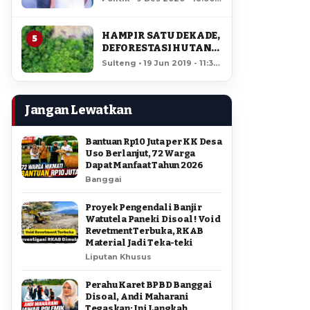
AMIR DI PILGUB
12,466 views
SULTENG
HAMPIR SATU DEKADE,
5
DEFORESTASI HUTAN
LORE LINDU MENCAPAI
Sulteng • 19 Jun 2019 - 11:34
7,923 HEKTAR
• 11,968 views
Jangan Lewatkan
Bantuan Rp10 Juta per KK Desa
Uso Berlanjut, 72 Warga
Dapat Manfaat Tahun 2026
Banggai
Proyek Pengendali Banjir
Watutela Paneki Disoal ! Void
Revetment Terbuka, RKAB
Material Jadi Teka-teki
Liputan Khusus
Perahu Karet BPBD Banggai
Disoal, Andi Maharani
Tegaskan: Ini Langkah