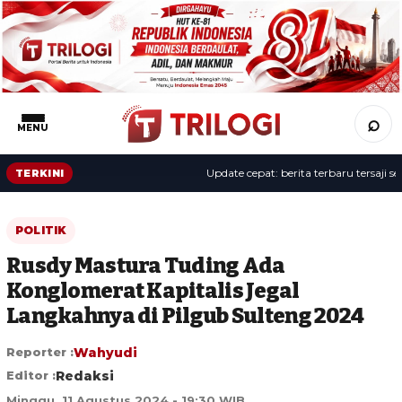
⌕
MENU
Update cepat: berita terbaru tersaji sepan
TERKINI
POLITIK
Rusdy Mastura Tuding Ada
Konglomerat Kapitalis Jegal
Langkahnya di Pilgub Sulteng 2024
Reporter :
Wahyudi
Editor :
Redaksi
Minggu, 11 Agustus 2024 - 19:30 WIB