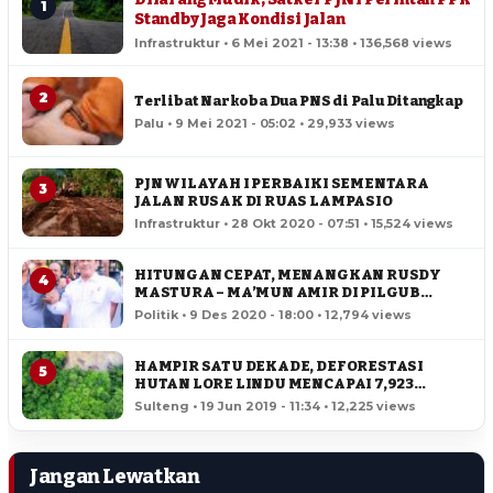
1
Standby Jaga Kondisi Jalan
Infrastruktur • 6 Mei 2021 - 13:38 • 136,568 views
2
Terlibat Narkoba Dua PNS di Palu Ditangkap
Palu • 9 Mei 2021 - 05:02 • 29,933 views
PJN WILAYAH I PERBAIKI SEMENTARA
3
JALAN RUSAK DI RUAS LAMPASIO
Infrastruktur • 28 Okt 2020 - 07:51 • 15,524 views
HITUNGAN CEPAT, MENANGKAN RUSDY
4
MASTURA – MA’MUN AMIR DI PILGUB
SULTENG
Politik • 9 Des 2020 - 18:00 • 12,794 views
HAMPIR SATU DEKADE, DEFORESTASI
5
HUTAN LORE LINDU MENCAPAI 7,923
HEKTAR
Sulteng • 19 Jun 2019 - 11:34 • 12,225 views
Jangan Lewatkan