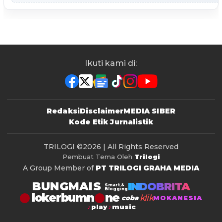
Ikuti kami di:
Redaksi
Disclaimer
MEDIA SIBER
Kode Etik Jurnalistik
TRILOGI
©2026 | All Rights Reserved
Pembuat Tema Oleh
Trilogi
A Group Member of
PT TRILOGI GRAHA MEDIA
BUNGMAIS
INDOBRITA
Smart &
Blogging
lokerbumn
klik
coba
MOKANESIA
play
music