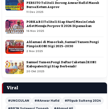
PERSITO Tolitoli Dorong Anwar Hafid Masuk
Bursa Ketum Asprov
11 Des 2025
PORKAB II Tolitoli Siap Start | Mesin Cetak
Atlet Menuju Porprov X 2026 Dipanaskan
16 Nov 2025
Aklamasi di Musorkab, Samuel Yansen Pongi
Pimpin KONI Sigi 2025–2030
2 Nov 2025
Samuel Yansen Pongi Daftar Caketum | KONI
Kabupaten Sigi Siap Berbenah !
20 Okt 2025
Viral
#UNGGULAN
##Anwar Hafid
#Pilgub Sulteng 2024
#BPJN Sulawesi Tengah
#Ahmad Ali