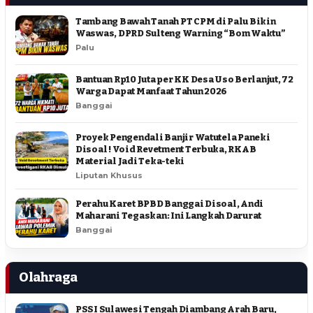
Tambang Bawah Tanah PT CPM di Palu Bikin
Waswas, DPRD Sulteng Warning “Bom Waktu”
Palu
Bantuan Rp10 Juta per KK Desa Uso Berlanjut, 72
Warga Dapat Manfaat Tahun 2026
Banggai
Proyek Pengendali Banjir Watutela Paneki
Disoal ! Void Revetment Terbuka, RKAB
Material Jadi Teka-teki
Liputan Khusus
Perahu Karet BPBD Banggai Disoal, Andi
Maharani Tegaskan: Ini Langkah Darurat
Banggai
Olahraga
PSSI Sulawesi Tengah Diambang Arah Baru,