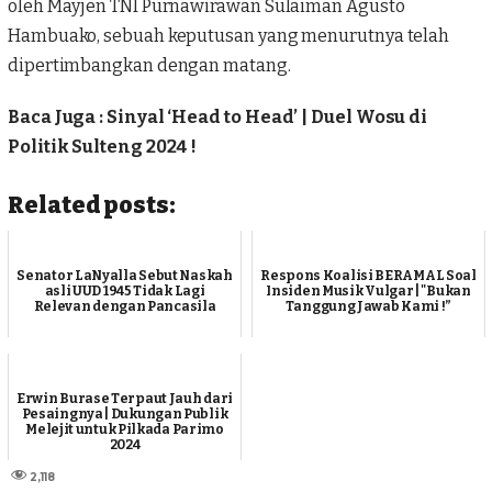
oleh Mayjen TNI Purnawirawan Sulaiman Agusto
Hambuako, sebuah keputusan yang menurutnya telah
dipertimbangkan dengan matang.
Baca Juga :
Sinyal ‘Head to Head’ | Duel Wosu di
Politik Sulteng 2024 !
Related posts:
Senator LaNyalla Sebut Naskah
Respons Koalisi BERAMAL Soal
asli UUD 1945 Tidak Lagi
Insiden Musik Vulgar | "Bukan
Relevan dengan Pancasila
Tanggung Jawab Kami !”
Erwin Burase Terpaut Jauh dari
Pesaingnya | Dukungan Publik
Melejit untuk Pilkada Parimo
2024
2,118