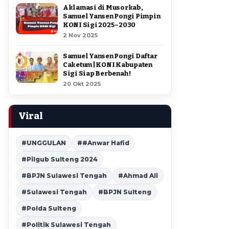
Aklamasi di Musorkab,
Samuel Yansen Pongi Pimpin
KONI Sigi 2025–2030
2 Nov 2025
Samuel Yansen Pongi Daftar
Caketum | KONI Kabupaten
Sigi Siap Berbenah !
20 Okt 2025
Viral
#UNGGULAN
##Anwar Hafid
#Pilgub Sulteng 2024
#BPJN Sulawesi Tengah
#Ahmad Ali
#Sulawesi Tengah
#BPJN Sulteng
#Polda Sulteng
#Politik Sulawesi Tengah