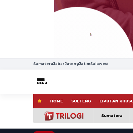
Sumatera
Jabar
Jateng
Jatim
Sulawesi
MENU
HOME
SULTENG
LIPUTAN KHUS
Sumatera