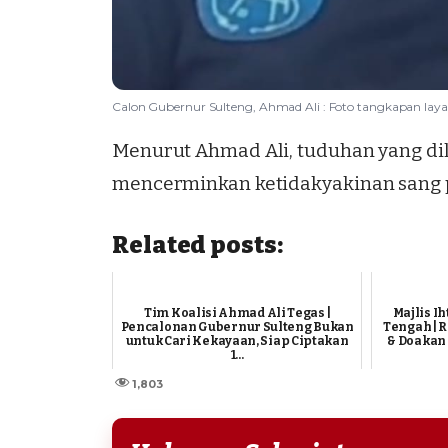
Calon Gubernur Sulteng, Ahmad Ali : Foto tangkapan laya
Menurut Ahmad Ali, tuduhan yang dil
mencerminkan ketidakyakinan sang 
Related posts:
Tim Koalisi Ahmad Ali Tegas |
Majlis I
Pencalonan Gubernur Sulteng Bukan
Tengah | 
untuk Cari Kekayaan, Siap Ciptakan
& Doakan 
1...
1,803