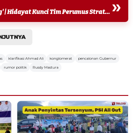
»
Baca Juga : Longki 'Turun Gunung' | Hidayat Kunci Tim Perumus Strategi Pemenangan Ahamd Ali...
NJUTNYA
as
klarifikasi Ahmad Ali
konglomerat
pencalonan Gubernur
rumor politik
Rusdy Mastura