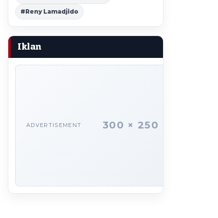
#Reny Lamadjido
Iklan
300 × 250
ADVERTISEMENT