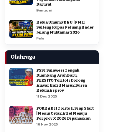
Darurat
Banggai
Ketua Umum PBNU | PMII
Sulteng Kupas Peluang Kader
Jelang Muktamar 2026
Palu
Olahraga
PSSI Sulawesi Tengah
Diambang Arah Baru,
PERSITO Tolitoli Dorong
Anwar Hafid Masuk Bursa
Ketum Asprov
11 Des 2025
PORKAB II Tolitoli Siap Start
| Mesin Cetak Atlet Menuju
Porprov X 2026 Dipanaskan
16 Nov 2025