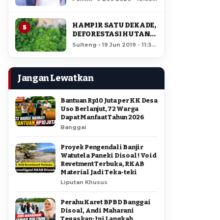
AMIR DI PILGUB
12,358 views
SULTENG
HAMPIR SATU DEKADE,
5
DEFORESTASI HUTAN
LORE LINDU MENCAPAI
Sulteng • 19 Jun 2019 - 11:34
7,923 HEKTAR
• 11,875 views
Jangan Lewatkan
Bantuan Rp10 Juta per KK Desa
Uso Berlanjut, 72 Warga
Dapat Manfaat Tahun 2026
Banggai
Proyek Pengendali Banjir
Watutela Paneki Disoal ! Void
Revetment Terbuka, RKAB
Material Jadi Teka-teki
Liputan Khusus
Perahu Karet BPBD Banggai
Disoal, Andi Maharani
Tegaskan: Ini Langkah