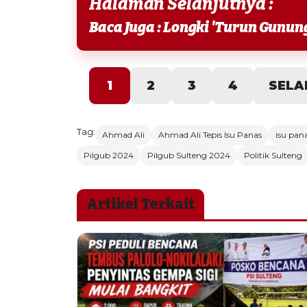
Halaman Selanjutnya :
1
2
3
4
SELA
Tag:
Ahmad Ali
Ahmad Ali Tepis Isu Panas
isu pan
Pilgub 2024
Pilgub Sulteng 2024
Politik Sulteng
Artikel Terkait