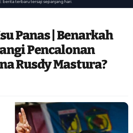
 terbaru tersaji sepanjang hari.
Isu Panas | Benarkah
angi Pencalonan
na Rusdy Mastura?