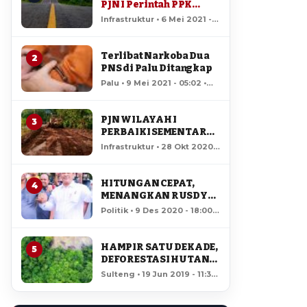
PJN I Perintah PPK
Standby Jaga Kondisi
Infrastruktur • 6 Mei 2021 -
Jalan
13:38 • 135,590 views
Terlibat Narkoba Dua
2
PNS di Palu Ditangkap
Palu • 9 Mei 2021 - 05:02 •
29,810 views
PJN WILAYAH I
3
PERBAIKI SEMENTARA
JALAN RUSAK DI RUAS
Infrastruktur • 28 Okt 2020 -
LAMPASIO
07:51 • 15,050 views
HITUNGAN CEPAT,
4
MENANGKAN RUSDY
MASTURA – MA’MUN
Politik • 9 Des 2020 - 18:00 •
AMIR DI PILGUB
12,668 views
SULTENG
HAMPIR SATU DEKADE,
5
DEFORESTASI HUTAN
LORE LINDU MENCAPAI
Sulteng • 19 Jun 2019 - 11:34
7,923 HEKTAR
• 12,136 views