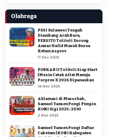
Olahraga
PSSI Sulawesi Tengah
Diambang Arah Baru,
PERSITO Tolitoli Dorong
Anwar Hafid Masuk Bursa
Ketum Asprov
11 Des 2025
PORKAB II Tolitoli Siap Start
| Mesin Cetak Atlet Menuju
Porprov X 2026 Dipanaskan
16 Nov 2025
Aklamasi di Musorkab,
Samuel Yansen Pongi Pimpin
KONI Sigi 2025–2030
2 Nov 2025
Samuel Yansen Pongi Daftar
Caketum | KONI Kabupaten