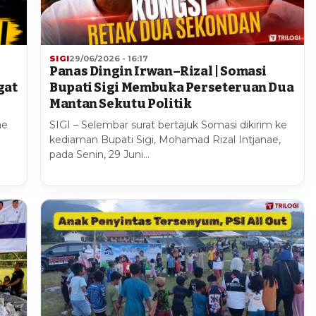
SIGI
29/06/2026 - 16:17
Panas Dingin Irwan–Rizal | Somasi
gat
Bupati Sigi Membuka Perseteruan Dua
Mantan Sekutu Politik
ae
SIGI – Selembar surat bertajuk Somasi dikirim ke
kediaman Bupati Sigi, Mohamad Rizal Intjanae,
pada Senin, 29 Juni…