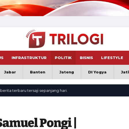
US
INFRASTRUKTUR
POLITIK
BISNIS
LIFESTYLE
Jabar
Banten
Jateng
DI Yogya
Jat
erbaru tersaji sepanjang hari.
-Samuel Pongi |