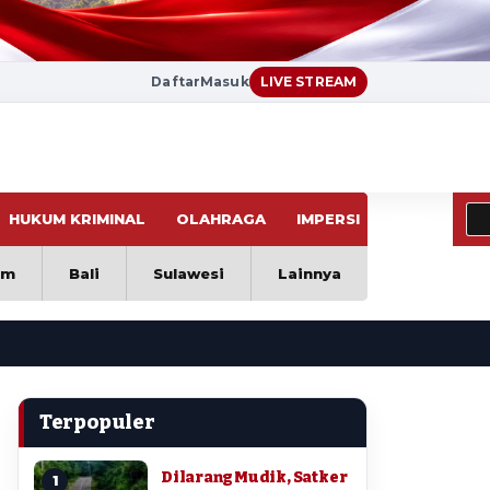
Daftar
Masuk
LIVE STREAM
HUKUM KRIMINAL
OLAHRAGA
IMPERSI
VIRAL
im
Bali
Sulawesi
Lainnya
Terpopuler
Dilarang Mudik, Satker
1