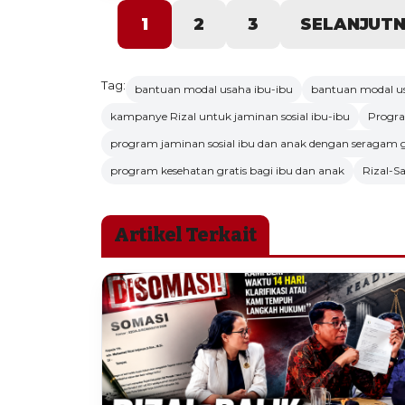
1
2
3
SELANJUT
Tag:
bantuan modal usaha ibu-ibu
bantuan modal u
kampanye Rizal untuk jaminan sosial ibu-ibu
Progra
program jaminan sosial ibu dan anak dengan seragam g
program kesehatan gratis bagi ibu dan anak
Rizal-S
Artikel Terkait