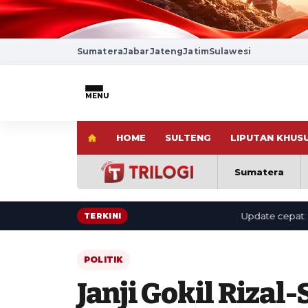
Sumatera
Jabar
Jateng
Jatim
Sulawesi
MENU
HOME
SULTENG
LIPUTAN KHUS
Sumatera
Update cepat: berita t
TERKINI
POLITIK
Janji Gokil Rizal