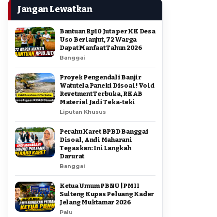
Jangan Lewatkan
Bantuan Rp10 Juta per KK Desa
Uso Berlanjut, 72 Warga
Dapat Manfaat Tahun 2026
Banggai
Proyek Pengendali Banjir
Watutela Paneki Disoal ! Void
Revetment Terbuka, RKAB
Material Jadi Teka-teki
Liputan Khusus
Perahu Karet BPBD Banggai
Disoal, Andi Maharani
Tegaskan: Ini Langkah
Darurat
Banggai
Ketua Umum PBNU | PMII
Sulteng Kupas Peluang Kader
Jelang Muktamar 2026
Palu