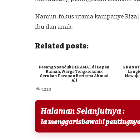
Namun, fokus utama kampanye Rizal 
ibu dan anak.
Related posts:
Pasang Spanduk BERAMAL di Depan
GRANAT K
Rumah, Warga Tongkonunuk
Langk
Serukan Harapan Bertemu Ahmad
Mewuju
Ali
1,223
Halaman Selanjutnya :