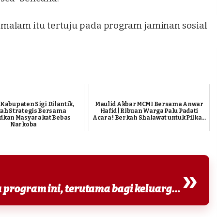
malam itu tertuju pada program jaminan sosial
abupaten Sigi Dilantik,
Maulid Akbar MCMI Bersama Anwar
ah Strategis Bersama
Hafid | Ribuan Warga Palu Padati
dkan Masyarakat Bebas
Acara ! Berkah Shalawat untuk Pilka...
Narkoba
»
Ia menggarisbawahi pentingnya program ini, terutama bagi keluarga yang terdaftar dalam Data...