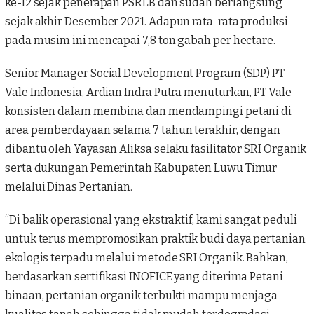
ke-12 sejak penerapan PSRLB dan sudah berlangsung
sejak akhir Desember 2021. Adapun rata-rata produksi
pada musim ini mencapai 7,8 ton gabah per hectare.
Senior Manager Social Development Program (SDP)
PT
Vale Indonesia
, Ardian Indra Putra menuturkan, PT Vale
konsisten dalam membina dan mendampingi petani di
area pemberdayaan selama 7 tahun terakhir, dengan
dibantu oleh Yayasan Aliksa selaku fasilitator SRI Organik
serta dukungan Pemerintah Kabupaten Luwu Timur
melalui Dinas Pertanian.
“Di balik operasional yang ekstraktif, kami sangat peduli
untuk terus mempromosikan praktik budi daya pertanian
ekologis terpadu melalui metode SRI Organik. Bahkan,
berdasarkan sertifikasi INOFICE yang diterima Petani
binaan, pertanian organik terbukti mampu menjaga