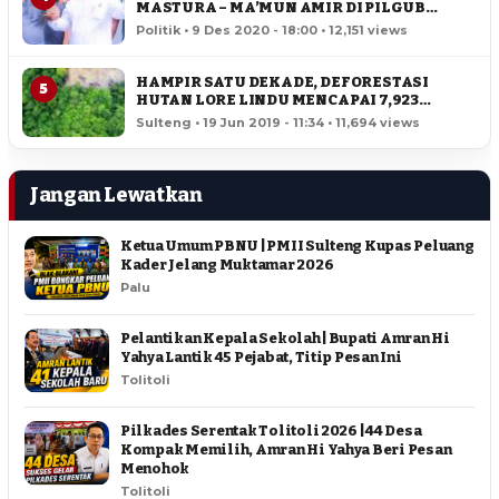
MASTURA – MA’MUN AMIR DI PILGUB
SULTENG
Politik • 9 Des 2020 - 18:00 • 12,151 views
HAMPIR SATU DEKADE, DEFORESTASI
5
HUTAN LORE LINDU MENCAPAI 7,923
HEKTAR
Sulteng • 19 Jun 2019 - 11:34 • 11,694 views
Jangan Lewatkan
Ketua Umum PBNU | PMII Sulteng Kupas Peluang
Kader Jelang Muktamar 2026
Palu
Pelantikan Kepala Sekolah | Bupati Amran Hi
Yahya Lantik 45 Pejabat, Titip Pesan Ini
Tolitoli
Pilkades Serentak Tolitoli 2026 | 44 Desa
Kompak Memilih, Amran Hi Yahya Beri Pesan
Menohok
Tolitoli