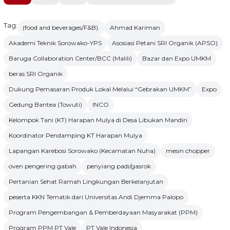
Tag:
(food and beverages/F&B).
Ahmad Kariman
Akademi Teknik Sorowako-YPS
Asosiasi Petani SRI Organik (APSO)
Baruga Collaboration Center/BCC (Malili)
Bazar dan Expo UMKM
beras SRI Organik
Dukung Pemasaran Produk Lokal Melalui “Gebrakan UMKM”
Expo
Gedung Bantea (Towuti)
INCO
Kelompok Tani (KT) Harapan Mulya di Desa Libukan Mandiri
Koordinator Pendamping KT Harapan Mulya
Lapangan Karebosi Sorowako (Kecamatan Nuha)
mesin chopper
oven pengering gabah
penyiang padi/gasrok
Pertanian Sehat Ramah Lingkungan Berkelanjutan
peserta KKN Tematik dari Universitas Andi Djemma Palopo
Program Pengembangan & Pemberdayaan Masyarakat (PPM)
Program PPM PT Vale
PT Vale Indonesia