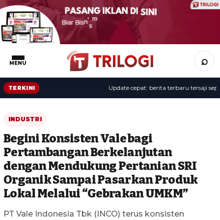
⌕
MENU
Update cepat: berita terbaru tersaji sepanja
TERKINI
INDUSTRI
Begini Konsisten Vale bagi
Pertambangan Berkelanjutan
dengan Mendukung Pertanian SRI
Organik Sampai Pasarkan Produk
Lokal Melalui “Gebrakan UMKM”
PT Vale Indonesia Tbk (INCO) terus konsisten