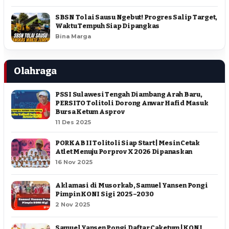
SBSN Tolai Sausu Ngebut! Progres Salip Target,
Waktu Tempuh Siap Dipangkas
Bina Marga
Olahraga
PSSI Sulawesi Tengah Diambang Arah Baru,
PERSITO Tolitoli Dorong Anwar Hafid Masuk
Bursa Ketum Asprov
11 Des 2025
PORKAB II Tolitoli Siap Start | Mesin Cetak
Atlet Menuju Porprov X 2026 Dipanaskan
16 Nov 2025
Aklamasi di Musorkab, Samuel Yansen Pongi
Pimpin KONI Sigi 2025–2030
2 Nov 2025
Samuel Yansen Pongi Daftar Caketum | KONI