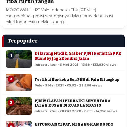
Tiba Turun Tangan
MOROWALI – PT Vale Indonesia Tbk (PT Vale)
memperkuat posisi strategisnya dalam proyek hilirisasi
nikel Indonesia melalui sinergi…
Terpopuler
Dilarang Mudik, Satker PJN I Perintah PPK
1
Standby Jaga Kondisi Jalan
Infrastruktur • 6 Mei 2021 - 13:38 • 133,830 views
2
Terlibat Narkoba Dua PNS di Palu Ditangkap
Palu • 9 Mei 2021 - 05:02 • 29,208 views
PJN WILAYAH I PERBAIKI SEMENTARA
3
JALAN RUSAK DI RUAS LAMPASIO
Infrastruktur • 28 Okt 2020 - 07:51 • 14,256 views
HITUNGAN CEPAT, MENANGKAN RUSDY
4