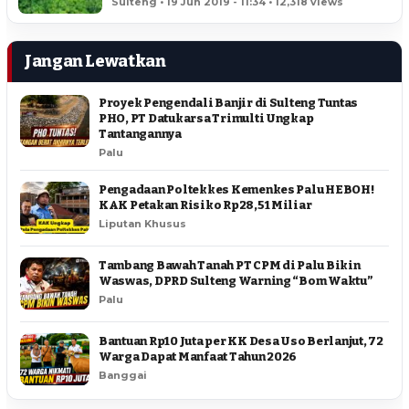
Sulteng • 19 Jun 2019 - 11:34 • 12,318 views
Jangan Lewatkan
Proyek Pengendali Banjir di Sulteng Tuntas
PHO, PT Datukarsa Trimulti Ungkap
Tantangannya
Palu
Pengadaan Poltekkes Kemenkes Palu HEBOH!
KAK Petakan Risiko Rp28,51 Miliar
Liputan Khusus
Tambang Bawah Tanah PT CPM di Palu Bikin
Waswas, DPRD Sulteng Warning “Bom Waktu”
Palu
Bantuan Rp10 Juta per KK Desa Uso Berlanjut, 72
Warga Dapat Manfaat Tahun 2026
Banggai