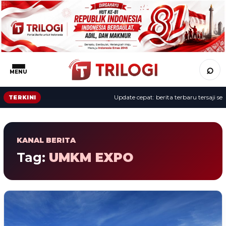
⌕
MENU
Update cepat: berita terbaru tersaji sep
TERKINI
KANAL BERITA
Tag:
UMKM EXPO