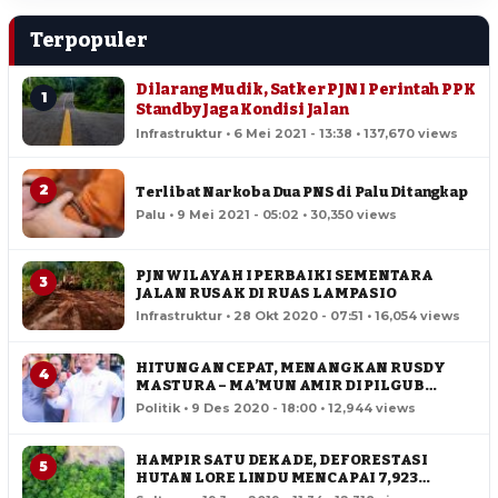
Terpopuler
Dilarang Mudik, Satker PJN I Perintah PPK
1
Standby Jaga Kondisi Jalan
Infrastruktur • 6 Mei 2021 - 13:38 • 137,670 views
2
Terlibat Narkoba Dua PNS di Palu Ditangkap
Palu • 9 Mei 2021 - 05:02 • 30,350 views
PJN WILAYAH I PERBAIKI SEMENTARA
3
JALAN RUSAK DI RUAS LAMPASIO
Infrastruktur • 28 Okt 2020 - 07:51 • 16,054 views
HITUNGAN CEPAT, MENANGKAN RUSDY
4
MASTURA – MA’MUN AMIR DI PILGUB
SULTENG
Politik • 9 Des 2020 - 18:00 • 12,944 views
HAMPIR SATU DEKADE, DEFORESTASI
5
HUTAN LORE LINDU MENCAPAI 7,923
HEKTAR