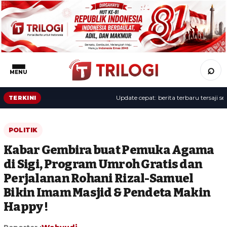
⌕
MENU
Update cepat: berita terbaru tersaji sepan
TERKINI
POLITIK
Kabar Gembira buat Pemuka Agama
di Sigi, Program Umroh Gratis dan
Perjalanan Rohani Rizal-Samuel
Bikin Imam Masjid & Pendeta Makin
Happy !
Reporter :