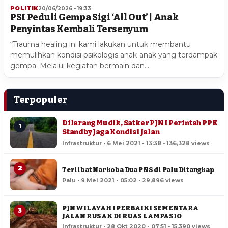
POLITIK
20/06/2026 - 19:33
PSI Peduli Gempa Sigi ‘All Out’ | Anak
Penyintas Kembali Tersenyum
“Trauma healing ini kami lakukan untuk membantu
memulihkan kondisi psikologis anak-anak yang terdampak
gempa. Melalui kegiatan bermain dan…
Terpopuler
Dilarang Mudik, Satker PJN I Perintah PPK
1
Standby Jaga Kondisi Jalan
Infrastruktur • 6 Mei 2021 - 13:38 • 136,328 views
2
Terlibat Narkoba Dua PNS di Palu Ditangkap
Palu • 9 Mei 2021 - 05:02 • 29,896 views
PJN WILAYAH I PERBAIKI SEMENTARA
3
JALAN RUSAK DI RUAS LAMPASIO
Infrastruktur • 28 Okt 2020 - 07:51 • 15,390 views