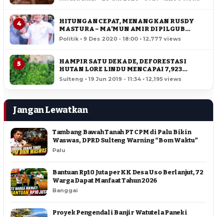
HITUNGAN CEPAT, MENANGKAN RUSDY
4
MASTURA – MA’MUN AMIR DI PILGUB
SULTENG
Politik • 9 Des 2020 - 18:00 • 12,777 views
HAMPIR SATU DEKADE, DEFORESTASI
5
HUTAN LORE LINDU MENCAPAI 7,923
HEKTAR
Sulteng • 19 Jun 2019 - 11:34 • 12,195 views
Jangan Lewatkan
Tambang Bawah Tanah PT CPM di Palu Bikin
Waswas, DPRD Sulteng Warning “Bom Waktu”
Palu
Bantuan Rp10 Juta per KK Desa Uso Berlanjut, 72
Warga Dapat Manfaat Tahun 2026
Banggai
Proyek Pengendali Banjir Watutela Paneki