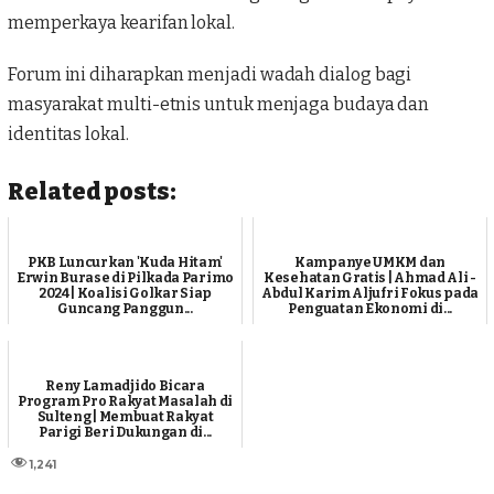
memperkaya kearifan lokal.
Forum ini diharapkan menjadi wadah dialog bagi
masyarakat multi-etnis untuk menjaga budaya dan
identitas lokal.
Related posts:
PKB Luncurkan 'Kuda Hitam'
Kampanye UMKM dan
Erwin Burase di Pilkada Parimo
Kesehatan Gratis | Ahmad Ali -
2024 | Koalisi Golkar Siap
Abdul Karim Aljufri Fokus pada
Guncang Panggun...
Penguatan Ekonomi di...
Reny Lamadjido Bicara
Program Pro Rakyat Masalah di
Sulteng | Membuat Rakyat
Parigi Beri Dukungan di...
1,241