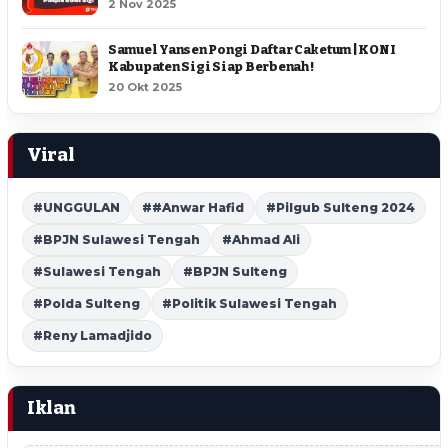
2 Nov 2025
Samuel Yansen Pongi Daftar Caketum | KONI
Kabupaten Sigi Siap Berbenah !
20 Okt 2025
Viral
#UNGGULAN
##Anwar Hafid
#Pilgub Sulteng 2024
#BPJN Sulawesi Tengah
#Ahmad Ali
#Sulawesi Tengah
#BPJN Sulteng
#Polda Sulteng
#Politik Sulawesi Tengah
#Reny Lamadjido
Iklan