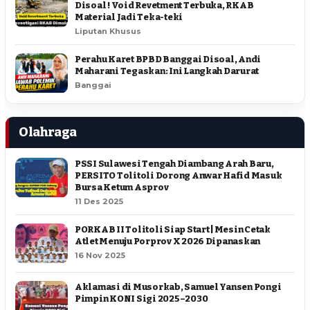
Disoal ! Void Revetment Terbuka, RKAB
Material Jadi Teka-teki
Liputan Khusus
Perahu Karet BPBD Banggai Disoal, Andi
Maharani Tegaskan: Ini Langkah Darurat
Banggai
Olahraga
PSSI Sulawesi Tengah Diambang Arah Baru,
PERSITO Tolitoli Dorong Anwar Hafid Masuk
Bursa Ketum Asprov
11 Des 2025
PORKAB II Tolitoli Siap Start | Mesin Cetak
Atlet Menuju Porprov X 2026 Dipanaskan
16 Nov 2025
Aklamasi di Musorkab, Samuel Yansen Pongi
Pimpin KONI Sigi 2025–2030