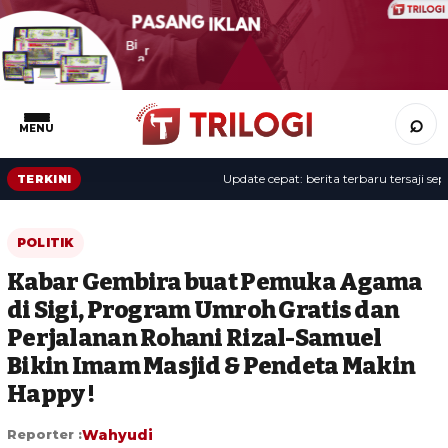
⌕
MENU
Update cepat: berita terbaru tersaji sepanj
TERKINI
POLITIK
Kabar Gembira buat Pemuka Agama
di Sigi, Program Umroh Gratis dan
Perjalanan Rohani Rizal-Samuel
Bikin Imam Masjid & Pendeta Makin
Happy !
Reporter :
Wahyudi