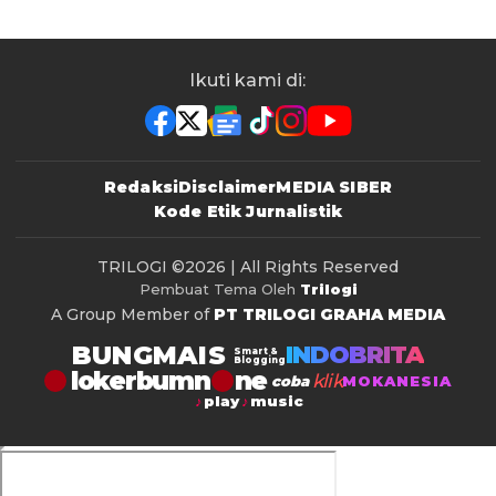
Ikuti kami di:
Redaksi
Disclaimer
MEDIA SIBER
Kode Etik Jurnalistik
TRILOGI
©2026 | All Rights Reserved
Pembuat Tema Oleh
Trilogi
A Group Member of
PT TRILOGI GRAHA MEDIA
BUNGMAIS
INDOBRITA
Smart &
Blogging
lokerbumn
klik
coba
MOKANESIA
play
music