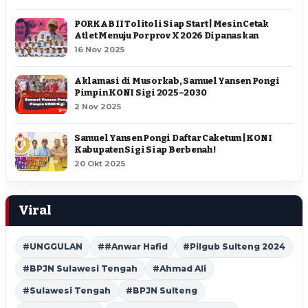
PORKAB II Tolitoli Siap Start | Mesin Cetak
Atlet Menuju Porprov X 2026 Dipanaskan
16 Nov 2025
Aklamasi di Musorkab, Samuel Yansen Pongi
Pimpin KONI Sigi 2025–2030
2 Nov 2025
Samuel Yansen Pongi Daftar Caketum | KONI
Kabupaten Sigi Siap Berbenah !
20 Okt 2025
Viral
#UNGGULAN
##Anwar Hafid
#Pilgub Sulteng 2024
#BPJN Sulawesi Tengah
#Ahmad Ali
#Sulawesi Tengah
#BPJN Sulteng