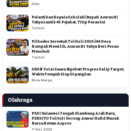
Palu
Pelantikan Kepala Sekolah | Bupati Amran Hi
Yahya Lantik 45 Pejabat, Titip Pesan Ini
Tolitoli
Pilkades Serentak Tolitoli 2026 | 44 Desa
Kompak Memilih, Amran Hi Yahya Beri Pesan
Menohok
Tolitoli
SBSN Tolai Sausu Ngebut! Progres Salip Target,
Waktu Tempuh Siap Dipangkas
Bina Marga
Olahraga
PSSI Sulawesi Tengah Diambang Arah Baru,
PERSITO Tolitoli Dorong Anwar Hafid Masuk
Bursa Ketum Asprov
11 Des 2025