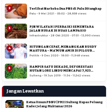
2
Terlibat Narkoba Dua PNS di Palu Ditangkap
Palu • 9 Mei 2021 - 05:02 • 28,958 views
PJN WILAYAH I PERBAIKI SEMENTARA
3
JALAN RUSAK DI RUAS LAMPASIO
Infrastruktur • 28 Okt 2020 - 07:51 • 13,990 views
HITUNGAN CEPAT, MENANGKAN RUSDY
4
MASTURA – MA’MUN AMIR DI PILGUB
SULTENG
Politik • 9 Des 2020 - 18:00 • 11,948 views
HAMPIR SATU DEKADE, DEFORESTASI
5
HUTAN LORE LINDU MENCAPAI 7,923
HEKTAR
Sulteng • 19 Jun 2019 - 11:34 • 11,542 views
Jangan Lewatkan
Ketua Umum PBNU | PMII Sulteng Kupas Peluang
Kader Jelang Muktamar 2026