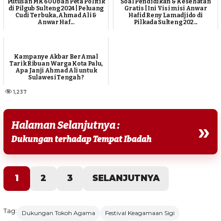
Putusan MK 60 Ubah Peta Politik
Soal Pendidikan & Kesehatan
di Pilgub Sulteng 2024 | Peluang
Gratis | Ini Visi misi Anwar
Cudi Terbuka, Ahmad Ali &
Hafid Reny Lamadjido di
Anwar Haf...
Pilkada Sulteng 202...
Kampanye Akbar BerAmal
Tarik Ribuan Warga Kota Palu,
Apa Janji Ahmad Ali untuk
Sulawesi Tengah ?
1,237
Halaman Selanjutnya :
»
Dukungan terhadap Tempat Ibadah
1
2
3
SELANJUTNYA
Tag:
Dukungan Tokoh Agama
Festival Keagamaan Sigi