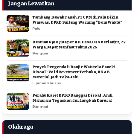
Jangan Lewatkan
Tambang Bawah Tanah PT CPM di Palu Bikin
Waswas, DPRD Sulteng Warning “Bom Waktu”
Palu
Bantuan Rp10 Juta per KK Desa Uso Berlanjut, 72
Warga Dapat Manfaat Tahun 2026
Banggai
Proyek Pengendali Banjir Watutela Paneki
Disoal ! Void Revetment Terbuka, RKAB
Material Jadi Teka-teki
Liputan Khusus
Perahu Karet BPBD Banggai Disoal, Andi
Maharani Tegaskan: Ini Langkah Darurat
Banggai
Olahraga