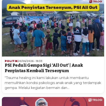
POLITIK
20/06/2026 - 19:33
PSI Peduli Gempa Sigi ‘All Out’ | Anak
Penyintas Kembali Tersenyum
“Trauma healing ini kami lakukan untuk membantu
memulihkan kondisi psikologis anak-anak yang terdampak
gempa. Melalui kegiatan bermain dan…