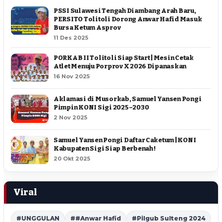
PSSI Sulawesi Tengah Diambang Arah Baru,
PERSITO Tolitoli Dorong Anwar Hafid Masuk
Bursa Ketum Asprov
11 Des 2025
PORKAB II Tolitoli Siap Start | Mesin Cetak
Atlet Menuju Porprov X 2026 Dipanaskan
16 Nov 2025
Aklamasi di Musorkab, Samuel Yansen Pongi
Pimpin KONI Sigi 2025–2030
2 Nov 2025
Samuel Yansen Pongi Daftar Caketum | KONI
Kabupaten Sigi Siap Berbenah !
20 Okt 2025
Viral
#UNGGULAN
##Anwar Hafid
#Pilgub Sulteng 2024