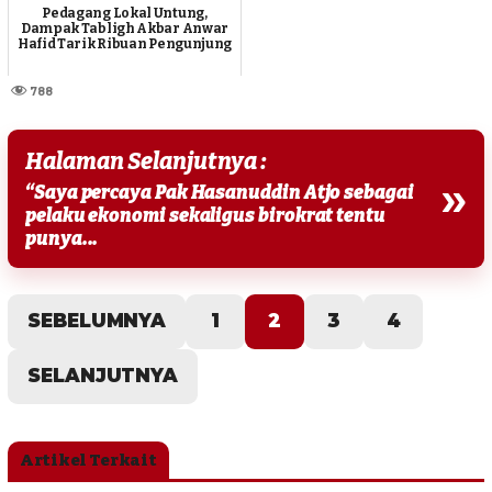
Pedagang Lokal Untung,
Dampak Tabligh Akbar Anwar
Hafid Tarik Ribuan Pengunjung
788
Halaman Selanjutnya :
»
“Saya percaya Pak Hasanuddin Atjo sebagai
pelaku ekonomi sekaligus birokrat tentu
punya...
SEBELUMNYA
1
2
3
4
SELANJUTNYA
Artikel Terkait