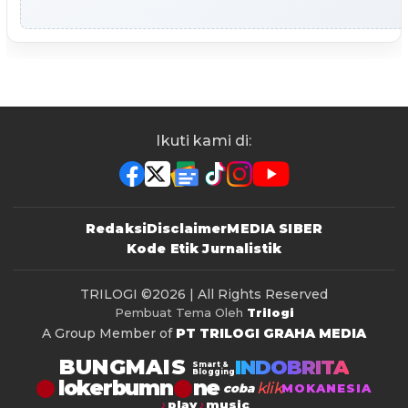
Ikuti kami di:
Redaksi
Disclaimer
MEDIA SIBER
Kode Etik Jurnalistik
TRILOGI
©2026 | All Rights Reserved
Pembuat Tema Oleh
Trilogi
A Group Member of
PT TRILOGI GRAHA MEDIA
BUNGMAIS
INDOBRITA
Smart &
Blogging
lokerbumn
klik
coba
MOKANESIA
play
music