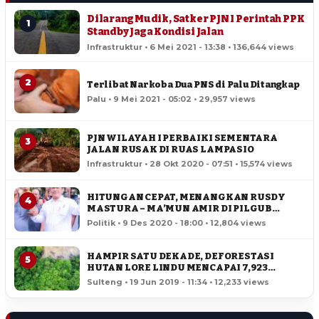
Dilarang Mudik, Satker PJN I Perintah PPK
1
Standby Jaga Kondisi Jalan
Infrastruktur • 6 Mei 2021 - 13:38 • 136,644 views
2
Terlibat Narkoba Dua PNS di Palu Ditangkap
Palu • 9 Mei 2021 - 05:02 • 29,957 views
PJN WILAYAH I PERBAIKI SEMENTARA
3
JALAN RUSAK DI RUAS LAMPASIO
Infrastruktur • 28 Okt 2020 - 07:51 • 15,574 views
HITUNGAN CEPAT, MENANGKAN RUSDY
4
MASTURA – MA’MUN AMIR DI PILGUB
SULTENG
Politik • 9 Des 2020 - 18:00 • 12,804 views
HAMPIR SATU DEKADE, DEFORESTASI
5
HUTAN LORE LINDU MENCAPAI 7,923
HEKTAR
Sulteng • 19 Jun 2019 - 11:34 • 12,233 views