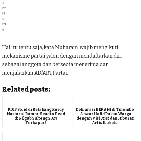
a
m
N
u
rd
in
Hal itu tentu saja, kata Muharam, wajib mengikuti
mekanisme partai yakni dengan mendaftarkan diri
sebagai anggota dan bersedia menerima dan
menjalankan AD/ART Partai.
Related posts:
PDIP Solid di Belakang Rusdy
Deklarasi BERANI di Tinombo |
Mastura | Rumor Head to Head
Anwar Hafid Pukau Warga
di Pilgub Sulteng 2024
dengan Visi Misi dan Hiburan
Terkapar!
Artis Ibukota !