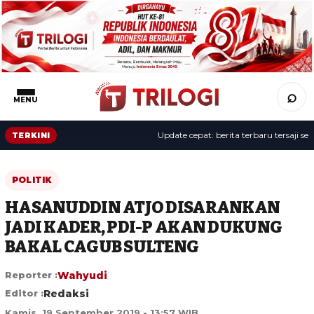
⌕
MENU
Update cepat: berita terbaru tersaji sepanj
TERKINI
POLITIK
HASANUDDIN ATJO DISARANKAN
JADI KADER, PDI-P AKAN DUKUNG
BAKAL CAGUB SULTENG
Reporter :
Wahyudi
Editor :
Redaksi
Kamis, 19 September 2019 - 13:57 WIB