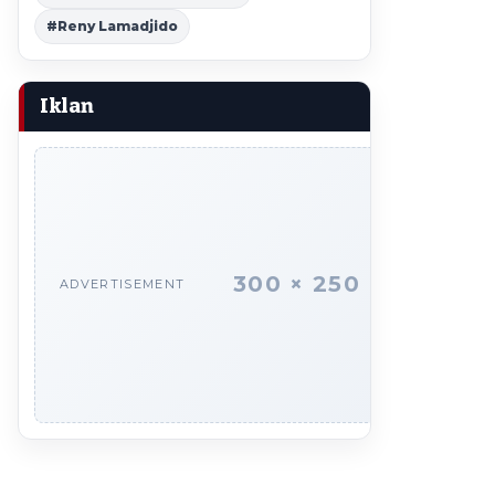
#Reny Lamadjido
Iklan
300 × 250
ADVERTISEMENT