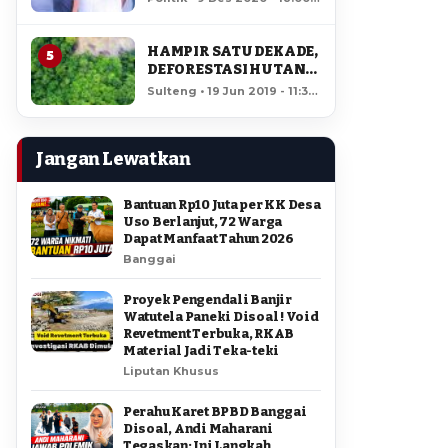
AMIR DI PILGUB
12,483 views
SULTENG
HAMPIR SATU DEKADE,
5
DEFORESTASI HUTAN
LORE LINDU MENCAPAI
Sulteng • 19 Jun 2019 - 11:34
7,923 HEKTAR
• 11,978 views
Jangan Lewatkan
Bantuan Rp10 Juta per KK Desa
Uso Berlanjut, 72 Warga
Dapat Manfaat Tahun 2026
Banggai
Proyek Pengendali Banjir
Watutela Paneki Disoal ! Void
Revetment Terbuka, RKAB
Material Jadi Teka-teki
Liputan Khusus
Perahu Karet BPBD Banggai
Disoal, Andi Maharani
Tegaskan: Ini Langkah