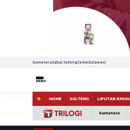
Sumatera
Jabar
Jateng
Jatim
Sulawesi
MENU
HOME
SULTENG
LIPUTAN KHUS
Sumatera