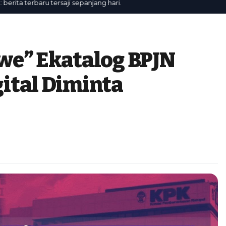
a terbaru tersaji sepanjang hari.
we” Ekatalog BPJN
igital Diminta