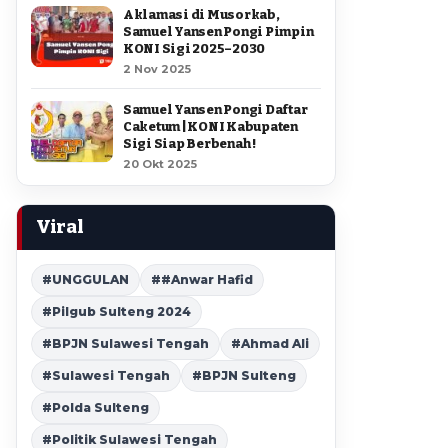
Aklamasi di Musorkab,
Samuel Yansen Pongi Pimpin
KONI Sigi 2025–2030
2 Nov 2025
Samuel Yansen Pongi Daftar
Caketum | KONI Kabupaten
Sigi Siap Berbenah !
20 Okt 2025
Viral
#UNGGULAN
##Anwar Hafid
#Pilgub Sulteng 2024
#BPJN Sulawesi Tengah
#Ahmad Ali
#Sulawesi Tengah
#BPJN Sulteng
#Polda Sulteng
#Politik Sulawesi Tengah