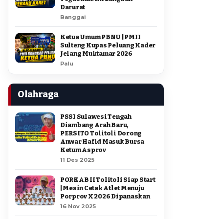
Darurat
Banggai
Ketua Umum PBNU | PMII
Sulteng Kupas Peluang Kader
Jelang Muktamar 2026
Palu
Olahraga
PSSI Sulawesi Tengah
Diambang Arah Baru,
PERSITO Tolitoli Dorong
Anwar Hafid Masuk Bursa
Ketum Asprov
11 Des 2025
PORKAB II Tolitoli Siap Start
| Mesin Cetak Atlet Menuju
Porprov X 2026 Dipanaskan
16 Nov 2025