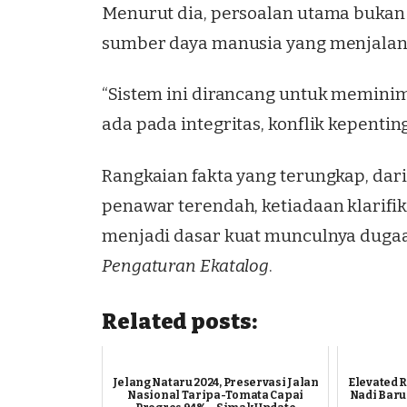
Menurut dia, persoalan utama bukan 
sumber daya manusia yang menjalan
“Sistem ini dirancang untuk meminim
ada pada integritas, konflik kepenting
Rangkaian fakta yang terungkap, da
penawar terendah, ketiadaan klarifi
menjadi dasar kuat munculnya duga
Pengaturan Ekatalog
.
Related posts:
Jelang Nataru 2024, Preservasi Jalan
Elevated 
Nasional Taripa-Tomata Capai
Nadi Baru