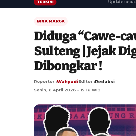
Update cepat: berit
TERKINI
BINA MARGA
Diduga “Cawe-ca
Sulteng | Jejak D
Dibongkar !
Reporter :
Wahyudi
Editor :
Redaksi
Senin, 6 April 2026 - 15:16 WIB