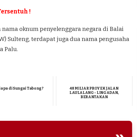
ersentuh !
dua nama oknum penyelenggara negara di Balai
PW
) Sulteng, terdapat juga dua nama pengusaha
a Palu.
iapa di Sungai Tabong ?
48 MILIAR PROYEK JALAN
LAULALANG - LINGADAN,
BERANTAKAN
»