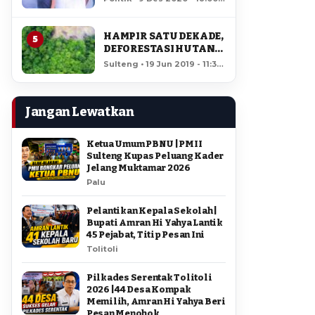
AMIR DI PILGUB
11,869 views
SULTENG
HAMPIR SATU DEKADE,
5
DEFORESTASI HUTAN
LORE LINDU MENCAPAI
Sulteng • 19 Jun 2019 - 11:34
7,923 HEKTAR
• 11,471 views
Jangan Lewatkan
Ketua Umum PBNU | PMII
Sulteng Kupas Peluang Kader
Jelang Muktamar 2026
Palu
Pelantikan Kepala Sekolah |
Bupati Amran Hi Yahya Lantik
45 Pejabat, Titip Pesan Ini
Tolitoli
Pilkades Serentak Tolitoli
2026 | 44 Desa Kompak
Memilih, Amran Hi Yahya Beri
Pesan Menohok