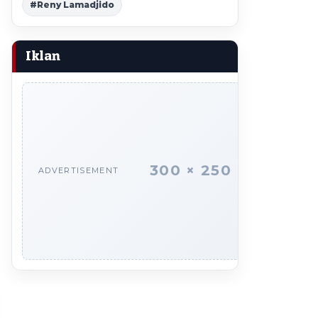
#Reny Lamadjido
Iklan
300 × 250
ADVERTISEMENT