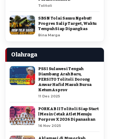
Tolitoli
SBSN Tolai Sausu Ngebut!
Progres Salip Target, Waktu
Tempuh Siap Dipangkas
Bina Marga
Olahraga
PSSI Sulawesi Tengah
Diambang Arah Baru,
PERSITO Tolitoli Dorong
Anwar Hafid Masuk Bursa
Ketum Asprov
11 Des 2025
PORKAB II Tolitoli Siap Start
| Mesin Cetak Atlet Menuju
Porprov X 2026 Dipanaskan
16 Nov 2025
Aklamasi di Musorkab,