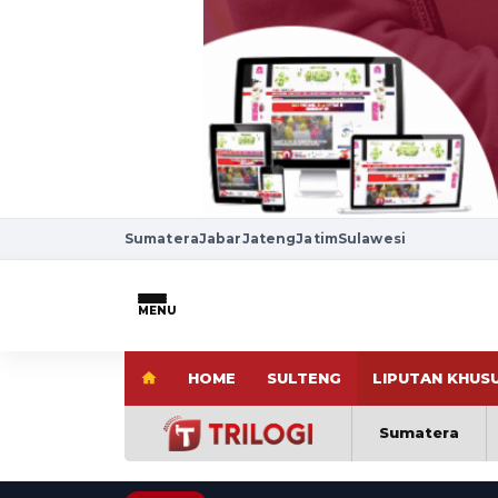
Sumatera
Jabar
Jateng
Jatim
Sulawesi
MENU
HOME
SULTENG
LIPUTAN KHUS
Sumatera