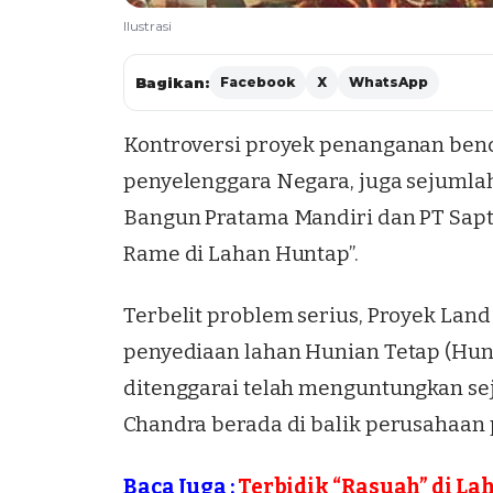
Ilustrasi
Bagikan:
Facebook
X
WhatsApp
Kontroversi proyek penanganan benca
penyelenggara Negara, juga sejumlah
Bangun Pratama Mandiri dan PT Sapt
Rame di Lahan Huntap
”.
Terbelit problem serius, Proyek
Land
penyediaan lahan Hunian Tetap (Huntap
ditenggarai telah menguntungkan s
Chandra berada di balik perusahaan 
Baca Juga :
Terbidik “Rasuah” di L