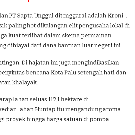
an PT Sapta Unggul ditenggarai adalah Kroni !.
sik paling hot dikalangan elit pengusaha lokal di
duga kuat terlibat dalam skema permainan
g dibiayai dari dana bantuan luar negeri ini.
ingan. Di hajatan ini juga mengindikasikan
nyintas bencana Kota Palu setengah hati dan
atan khalayak.
p lahan seluas 112,1 hektare di
yedian lahan
Huntap
itu mengandung aroma
agi proyek hingga harga satuan di pompa