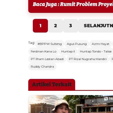
Baca Juga : Rumit Problem Proy
1
2
3
SELANJUT
Tag:
#BPPW Sulteng
Agus Pusung
Azmi Hayat
Ferdinan Kana Lo
Huntap II
Huntap Tondo - Talise
PT Ilham Lestari Abadi
PT Rizal Nugraha Mandiri
Ruddy Chandra
Artikel Terkait