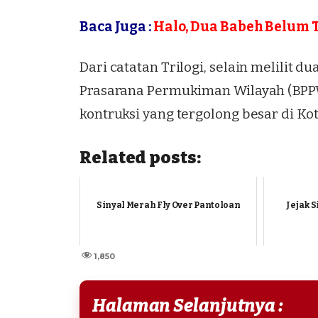
Baca Juga :
Halo, Dua Babeh Belum T
Dari catatan
Trilogi
, selain melilit 
Prasarana Permukiman Wilayah (
BP
kontruksi yang tergolong besar di Kot
Related posts:
Sinyal Merah Fly Over Pantoloan
Jejak S
1,850
Halaman Selanjutnya :