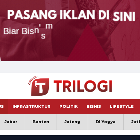
US
INFRASTRUKTUR
POLITIK
BISNIS
LIFESTYLE
Jabar
Banten
Jateng
DI Yogya
Jat