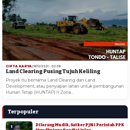
CIPTA KARYA
28/12/2021 - 02:38
Land Clearing Pusing Tujuh Keliling
Proyek itu bernama Land Clearing dan Land
Development, atau penyiapan lahan untuk pembangunan
Hunian Tetap (HUNTAP) II Zona…
Terpopuler
Dilarang Mudik, Satker PJN I Perintah PPK
1