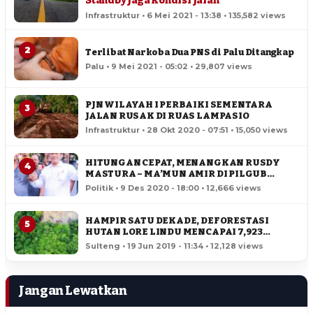
Standby Jaga Kondisi Jalan
Infrastruktur • 6 Mei 2021 - 13:38 • 135,582 views
2
Terlibat Narkoba Dua PNS di Palu Ditangkap
Palu • 9 Mei 2021 - 05:02 • 29,807 views
PJN WILAYAH I PERBAIKI SEMENTARA
3
JALAN RUSAK DI RUAS LAMPASIO
Infrastruktur • 28 Okt 2020 - 07:51 • 15,050 views
HITUNGAN CEPAT, MENANGKAN RUSDY
4
MASTURA – MA’MUN AMIR DI PILGUB
SULTENG
Politik • 9 Des 2020 - 18:00 • 12,666 views
HAMPIR SATU DEKADE, DEFORESTASI
5
HUTAN LORE LINDU MENCAPAI 7,923
HEKTAR
Sulteng • 19 Jun 2019 - 11:34 • 12,128 views
Jangan Lewatkan