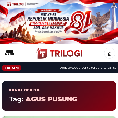
⌕
MENU
Update cepat: berita terbaru tersaji sepa
TERKINI
KANAL BERITA
Tag:
AGUS PUSUNG