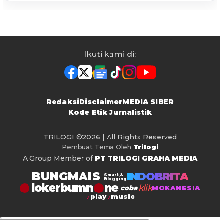
Ikuti kami di:
Redaksi
Disclaimer
MEDIA SIBER
Kode Etik Jurnalistik
TRILOGI
©2026 | All Rights Reserved
Pembuat Tema Oleh
Trilogi
A Group Member of
PT TRILOGI GRAHA MEDIA
BUNGMAIS
INDOBRITA
Smart &
Blogging
lokerbumn
klik
coba
MOKANESIA
play
music