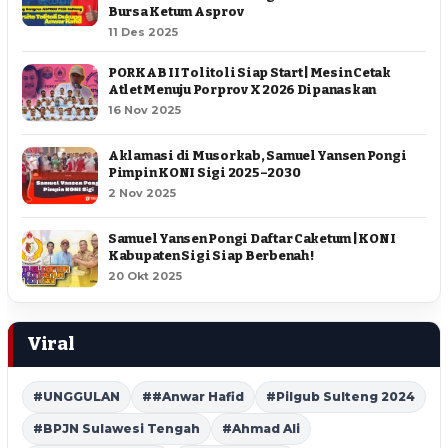
Bursa Ketum Asprov
11 Des 2025
PORKAB II Tolitoli Siap Start | Mesin Cetak
Atlet Menuju Porprov X 2026 Dipanaskan
16 Nov 2025
Aklamasi di Musorkab, Samuel Yansen Pongi
Pimpin KONI Sigi 2025–2030
2 Nov 2025
Samuel Yansen Pongi Daftar Caketum | KONI
Kabupaten Sigi Siap Berbenah !
20 Okt 2025
Viral
#UNGGULAN
##Anwar Hafid
#Pilgub Sulteng 2024
#BPJN Sulawesi Tengah
#Ahmad Ali