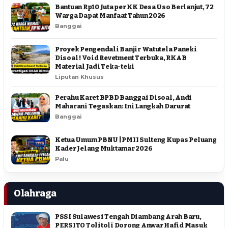
Bantuan Rp10 Juta per KK Desa Uso Berlanjut, 72
Warga Dapat Manfaat Tahun 2026
Banggai
Proyek Pengendali Banjir Watutela Paneki
Disoal ! Void Revetment Terbuka, RKAB
Material Jadi Teka-teki
Liputan Khusus
Perahu Karet BPBD Banggai Disoal, Andi
Maharani Tegaskan: Ini Langkah Darurat
Banggai
Ketua Umum PBNU | PMII Sulteng Kupas Peluang
Kader Jelang Muktamar 2026
Palu
Olahraga
PSSI Sulawesi Tengah Diambang Arah Baru,
PERSITO Tolitoli Dorong Anwar Hafid Masuk