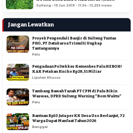
HEKTAR
Sulteng • 19 Jun 2019 - 11:34 • 12,253 views
Jangan Lewatkan
Proyek Pengendali Banjir di Sulteng Tuntas
PHO, PT Datukarsa Trimulti Ungkap
Tantangannya
Palu
Pengadaan Poltekkes Kemenkes Palu HEBOH!
KAK Petakan Risiko Rp28,51 Miliar
Liputan Khusus
Tambang Bawah Tanah PT CPM di Palu Bikin
Waswas, DPRD Sulteng Warning “Bom Waktu”
Palu
Bantuan Rp10 Juta per KK Desa Uso Berlanjut, 72
Warga Dapat Manfaat Tahun 2026
Banggai