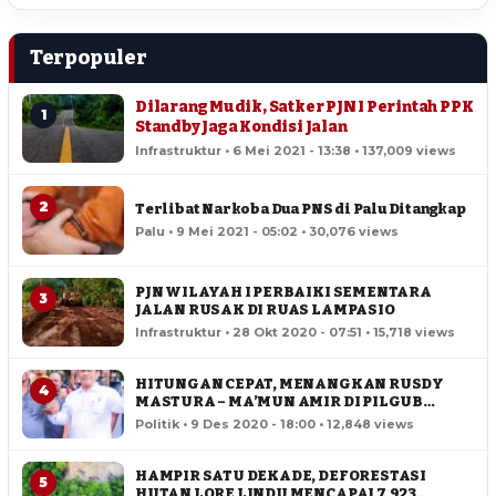
Terpopuler
Dilarang Mudik, Satker PJN I Perintah PPK
1
Standby Jaga Kondisi Jalan
Infrastruktur • 6 Mei 2021 - 13:38 • 137,009 views
2
Terlibat Narkoba Dua PNS di Palu Ditangkap
Palu • 9 Mei 2021 - 05:02 • 30,076 views
PJN WILAYAH I PERBAIKI SEMENTARA
3
JALAN RUSAK DI RUAS LAMPASIO
Infrastruktur • 28 Okt 2020 - 07:51 • 15,718 views
HITUNGAN CEPAT, MENANGKAN RUSDY
4
MASTURA – MA’MUN AMIR DI PILGUB
SULTENG
Politik • 9 Des 2020 - 18:00 • 12,848 views
HAMPIR SATU DEKADE, DEFORESTASI
5
HUTAN LORE LINDU MENCAPAI 7,923