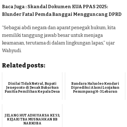
Baca Juga :
Skandal Dokumen KUA PPAS 2025:
Blunder Fatal Pemda Banggai Mengguncang DPRD
“Sebagai abdi negara dan aparat penegak hukum, kita
memiliki tanggung jawab besar untuk menjaga
keamanan, terutama di dalam lingkungan lapas,” ujar
Wahyudi.
Related posts:
Dinilai Tidak Netral, Bupati
Bandara Haluoleo Kendari
Jeneponto di Desak Bubarkan
Diprediksi Alami Lonjakan
Panitia Pemilihan Kepala Desa
Penumpang H-3 Lebaran
JELANG HUT ADHIYAKSA KE 53,
KEJARI TBA MUSNAHKAN BB
NARKOBA