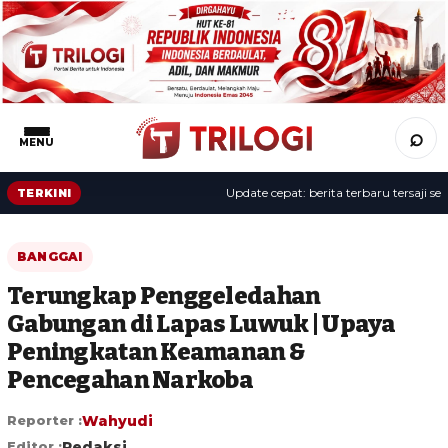
⌕
MENU
Update cepat: berita terbaru tersaji sepan
TERKINI
BANGGAI
Terungkap Penggeledahan
Gabungan di Lapas Luwuk | Upaya
Peningkatan Keamanan &
Pencegahan Narkoba
Reporter :
Wahyudi
Editor :
Redaksi