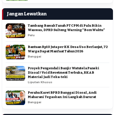
Jangan Lewatkan
Tambang Bawah Tanah PT CPM di Palu Bikin
Waswas, DPRD Sulteng Warning “Bom Waktu”
Palu
Bantuan Rp10 Juta per KK Desa Uso Berlanjut, 72
Warga Dapat Manfaat Tahun 2026
Banggai
Proyek Pengendali Banjir Watutela Paneki
Disoal ! Void Revetment Terbuka, RKAB
Material Jadi Teka-teki
Liputan Khusus
Perahu Karet BPBD Banggai Disoal, Andi
Maharani Tegaskan: Ini Langkah Darurat
Banggai