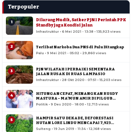
Terpopuler
Dilarang Mudik, Satker PJN I Perintah PPK
1
Standby Jaga Kondisi Jalan
Infrastruktur • 6 Mei 2021 - 13:38 • 135,923 views
2
Terlibat Narkoba Dua PNS di Palu Ditangkap
Palu • 9 Mei 2021 - 05:02 • 29,860 views
PJN WILAYAH I PERBAIKI SEMENTARA
3
JALAN RUSAK DI RUAS LAMPASIO
Infrastruktur • 28 Okt 2020 - 07:51 • 15,203 views
HITUNGAN CEPAT, MENANGKAN RUSDY
4
MASTURA – MA’MUN AMIR DI PILGUB
SULTENG
Politik • 9 Des 2020 - 18:00 • 12,713 views
HAMPIR SATU DEKADE, DEFORESTASI
5
HUTAN LORE LINDU MENCAPAI 7,923
HEKTAR
Sulteng • 19 Jun 2019 - 11:34 • 12,168 views