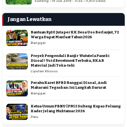
Sulteng • 19 Jun 2019 - 11:34 • 11,913 views
Jangan Lewatkan
Bantuan Rp10 Juta per KK Desa Uso Berlanjut, 72
Warga Dapat Manfaat Tahun 2026
Banggai
Proyek Pengendali Banjir Watutela Paneki
Disoal ! Void Revetment Terbuka, RKAB
Material Jadi Teka-teki
Liputan Khusus
Perahu Karet BPBD Banggai Disoal, Andi
Maharani Tegaskan: Ini Langkah Darurat
Banggai
Ketua Umum PBNU | PMII Sulteng Kupas Peluang
Kader Jelang Muktamar 2026
Palu