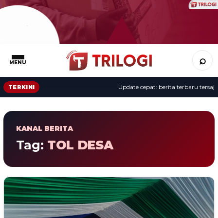
⌕
MENU
Update cepat: berita terbaru tersaji s
TERKINI
KANAL BERITA
Tag:
TOL DESA