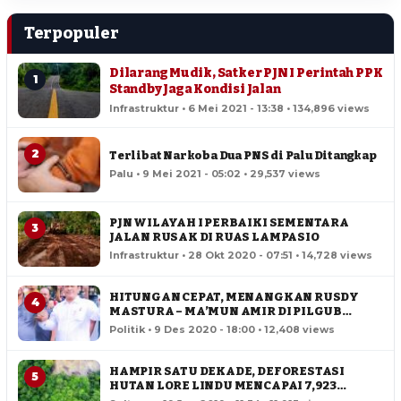
Terpopuler
Dilarang Mudik, Satker PJN I Perintah PPK
1
Standby Jaga Kondisi Jalan
Infrastruktur • 6 Mei 2021 - 13:38 • 134,896 views
2
Terlibat Narkoba Dua PNS di Palu Ditangkap
Palu • 9 Mei 2021 - 05:02 • 29,537 views
PJN WILAYAH I PERBAIKI SEMENTARA
3
JALAN RUSAK DI RUAS LAMPASIO
Infrastruktur • 28 Okt 2020 - 07:51 • 14,728 views
HITUNGAN CEPAT, MENANGKAN RUSDY
4
MASTURA – MA’MUN AMIR DI PILGUB
SULTENG
Politik • 9 Des 2020 - 18:00 • 12,408 views
HAMPIR SATU DEKADE, DEFORESTASI
5
HUTAN LORE LINDU MENCAPAI 7,923
HEKTAR