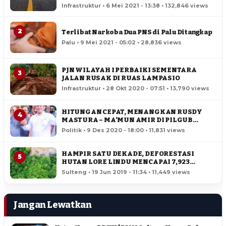
Infrastruktur • 6 Mei 2021 - 13:38 • 132,846 views
2
Terlibat Narkoba Dua PNS di Palu Ditangkap
Palu • 9 Mei 2021 - 05:02 • 28,836 views
PJN WILAYAH I PERBAIKI SEMENTARA
3
JALAN RUSAK DI RUAS LAMPASIO
Infrastruktur • 28 Okt 2020 - 07:51 • 13,790 views
HITUNGAN CEPAT, MENANGKAN RUSDY
4
MASTURA – MA’MUN AMIR DI PILGUB
SULTENG
Politik • 9 Des 2020 - 18:00 • 11,831 views
HAMPIR SATU DEKADE, DEFORESTASI
5
HUTAN LORE LINDU MENCAPAI 7,923
HEKTAR
Sulteng • 19 Jun 2019 - 11:34 • 11,449 views
Jangan Lewatkan