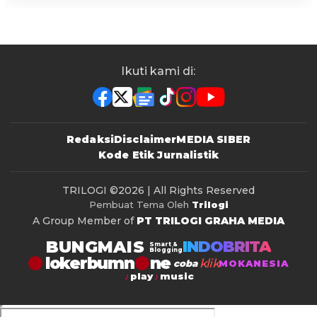
Ikuti kami di:
Redaksi
Disclaimer
MEDIA SIBER
Kode Etik Jurnalistik
TRILOGI
©2026 | All Rights Reserved
Pembuat Tema Oleh
Trilogi
A Group Member of
PT TRILOGI GRAHA MEDIA
BUNGMAIS
INDOBRITA
Smart &
Blogging
lokerbumn
klik
coba
MOKANESIA
play
music