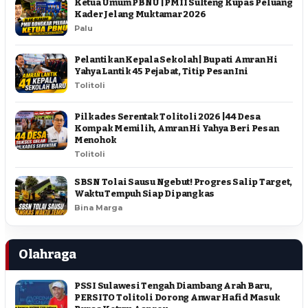
Ketua Umum PBNU | PMII Sulteng Kupas Peluang
Kader Jelang Muktamar 2026
Palu
Pelantikan Kepala Sekolah | Bupati Amran Hi
Yahya Lantik 45 Pejabat, Titip Pesan Ini
Tolitoli
Pilkades Serentak Tolitoli 2026 | 44 Desa
Kompak Memilih, Amran Hi Yahya Beri Pesan
Menohok
Tolitoli
SBSN Tolai Sausu Ngebut! Progres Salip Target,
Waktu Tempuh Siap Dipangkas
Bina Marga
Olahraga
PSSI Sulawesi Tengah Diambang Arah Baru,
PERSITO Tolitoli Dorong Anwar Hafid Masuk