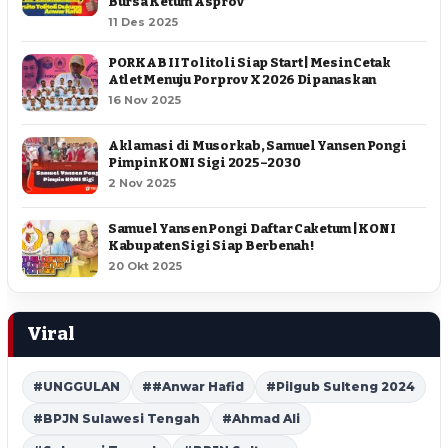
Bursa Ketum Asprov
11 Des 2025
PORKAB II Tolitoli Siap Start | Mesin Cetak
Atlet Menuju Porprov X 2026 Dipanaskan
16 Nov 2025
Aklamasi di Musorkab, Samuel Yansen Pongi
Pimpin KONI Sigi 2025–2030
2 Nov 2025
Samuel Yansen Pongi Daftar Caketum | KONI
Kabupaten Sigi Siap Berbenah !
20 Okt 2025
Viral
#UNGGULAN
##Anwar Hafid
#Pilgub Sulteng 2024
#BPJN Sulawesi Tengah
#Ahmad Ali