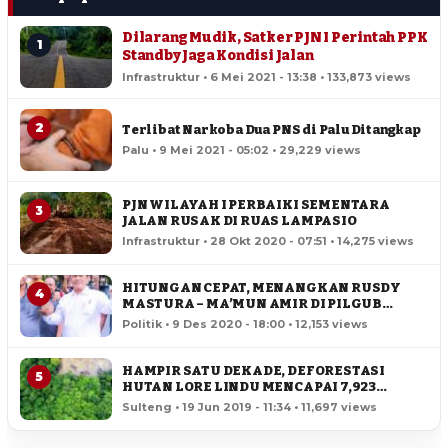
Dilarang Mudik, Satker PJN I Perintah PPK
1
Standby Jaga Kondisi Jalan
Infrastruktur • 6 Mei 2021 - 13:38 • 133,873 views
2
Terlibat Narkoba Dua PNS di Palu Ditangkap
Palu • 9 Mei 2021 - 05:02 • 29,229 views
PJN WILAYAH I PERBAIKI SEMENTARA
3
JALAN RUSAK DI RUAS LAMPASIO
Infrastruktur • 28 Okt 2020 - 07:51 • 14,275 views
HITUNGAN CEPAT, MENANGKAN RUSDY
4
MASTURA – MA’MUN AMIR DI PILGUB
SULTENG
Politik • 9 Des 2020 - 18:00 • 12,153 views
HAMPIR SATU DEKADE, DEFORESTASI
5
HUTAN LORE LINDU MENCAPAI 7,923
HEKTAR
Sulteng • 19 Jun 2019 - 11:34 • 11,697 views