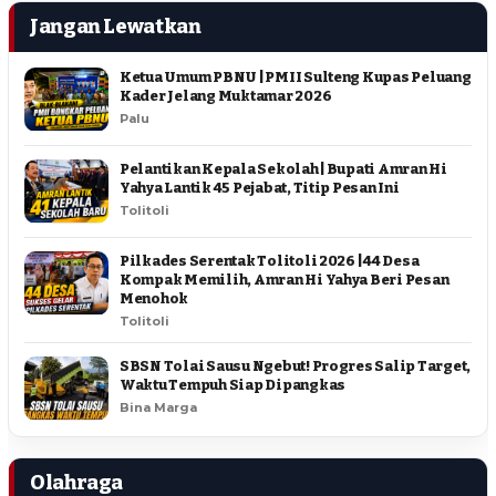
Jangan Lewatkan
Ketua Umum PBNU | PMII Sulteng Kupas Peluang
Kader Jelang Muktamar 2026
Palu
Pelantikan Kepala Sekolah | Bupati Amran Hi
Yahya Lantik 45 Pejabat, Titip Pesan Ini
Tolitoli
Pilkades Serentak Tolitoli 2026 | 44 Desa
Kompak Memilih, Amran Hi Yahya Beri Pesan
Menohok
Tolitoli
SBSN Tolai Sausu Ngebut! Progres Salip Target,
Waktu Tempuh Siap Dipangkas
Bina Marga
Olahraga