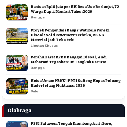
Bantuan Rp10 Juta per KK Desa Uso Berlanjut, 72
Warga Dapat Manfaat Tahun 2026
Banggai
Proyek Pengendali Banjir Watutela Paneki
Disoal ! Void Revetment Terbuka, RKAB
Material Jadi Teka-teki
Liputan Khusus
Perahu Karet BPBD Banggai Disoal, Andi
Maharani Tegaskan: Ini Langkah Darurat
Banggai
Ketua Umum PBNU | PMII Sulteng Kupas Peluang
Kader Jelang Muktamar 2026
Palu
Olahraga
PSSI Sulawesi Tengah Diambang Arah Baru,