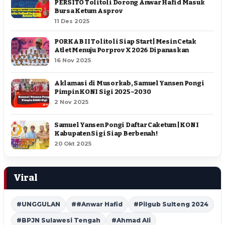
PERSITO Tolitoli Dorong Anwar Hafid Masuk
Bursa Ketum Asprov
11 Des 2025
PORKAB II Tolitoli Siap Start | Mesin Cetak
Atlet Menuju Porprov X 2026 Dipanaskan
16 Nov 2025
Aklamasi di Musorkab, Samuel Yansen Pongi
Pimpin KONI Sigi 2025–2030
2 Nov 2025
Samuel Yansen Pongi Daftar Caketum | KONI
Kabupaten Sigi Siap Berbenah !
20 Okt 2025
Viral
#UNGGULAN
##Anwar Hafid
#Pilgub Sulteng 2024
#BPJN Sulawesi Tengah
#Ahmad Ali