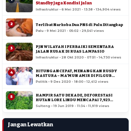
Standby Jaga Kondisi Jalan
Infrastruktur • 6 Mei 2021 - 13:38 • 134,904 views
2
Terlibat Narkoba Dua PNS di Palu Ditangkap
Palu • 9 Mei 2021 - 05:02 • 29,541 views
PJN WILAYAH I PERBAIKI SEMENTARA
3
JALAN RUSAK DI RUAS LAMPASIO
Infrastruktur • 28 Okt 2020 - 07:51 • 14,730 views
HITUNGAN CEPAT, MENANGKAN RUSDY
4
MASTURA – MA’MUN AMIR DI PILGUB
SULTENG
Politik • 9 Des 2020 - 18:00 • 12,412 views
HAMPIR SATU DEKADE, DEFORESTASI
5
HUTAN LORE LINDU MENCAPAI 7,923
HEKTAR
Sulteng • 19 Jun 2019 - 11:34 • 11,919 views
Jangan Lewatkan