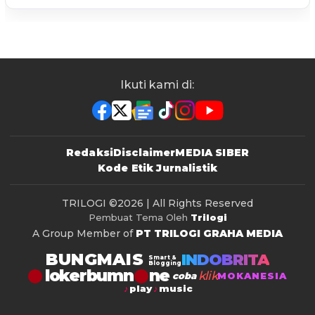
Ikuti kami di:
Redaksi
Disclaimer
MEDIA SIBER
Kode Etik Jurnalistik
TRILOGI
©2026 | All Rights Reserved
Pembuat Tema Oleh
Trilogi
A Group Member of
PT TRILOGI GRAHA MEDIA
BUNGMAIS
INDOBRITA
Smart &
Blogging
lokerbumn
klik
coba
MOKANESIA
play
music