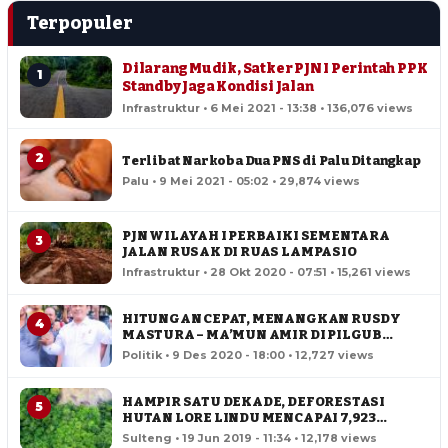
Terpopuler
Dilarang Mudik, Satker PJN I Perintah PPK
1
Standby Jaga Kondisi Jalan
Infrastruktur • 6 Mei 2021 - 13:38 • 136,076 views
2
Terlibat Narkoba Dua PNS di Palu Ditangkap
Palu • 9 Mei 2021 - 05:02 • 29,874 views
PJN WILAYAH I PERBAIKI SEMENTARA
3
JALAN RUSAK DI RUAS LAMPASIO
Infrastruktur • 28 Okt 2020 - 07:51 • 15,261 views
HITUNGAN CEPAT, MENANGKAN RUSDY
4
MASTURA – MA’MUN AMIR DI PILGUB
SULTENG
Politik • 9 Des 2020 - 18:00 • 12,727 views
HAMPIR SATU DEKADE, DEFORESTASI
5
HUTAN LORE LINDU MENCAPAI 7,923
HEKTAR
Sulteng • 19 Jun 2019 - 11:34 • 12,178 views