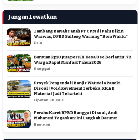
Jangan Lewatkan
Tambang Bawah Tanah PT CPM di Palu Bikin
Waswas, DPRD Sulteng Warning “Bom Waktu”
Palu
Bantuan Rp10 Juta per KK Desa Uso Berlanjut, 72
Warga Dapat Manfaat Tahun 2026
Banggai
Proyek Pengendali Banjir Watutela Paneki
Disoal ! Void Revetment Terbuka, RKAB
Material Jadi Teka-teki
Liputan Khusus
Perahu Karet BPBD Banggai Disoal, Andi
Maharani Tegaskan: Ini Langkah Darurat
Banggai