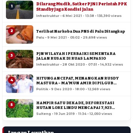
Dilarang Mudik, Satker PJN I Perintah PPK
1
Standby Jaga Kondisi Jalan
Infrastruktur • 6 Mei 2021 - 13:38 • 135,390 views
2
Terlibat Narkoba Dua PNS di Palu Ditangkap
Palu • 9 Mei 2021 - 05:02 • 29,698 views
PJN WILAYAH I PERBAIKI SEMENTARA
3
JALAN RUSAK DI RUAS LAMPASIO
Infrastruktur • 28 Okt 2020 - 07:51 • 14,932 views
HITUNGAN CEPAT, MENANGKAN RUSDY
4
MASTURA – MA’MUN AMIR DI PILGUB
SULTENG
Politik • 9 Des 2020 - 18:00 • 12,569 views
HAMPIR SATU DEKADE, DEFORESTASI
5
HUTAN LORE LINDU MENCAPAI 7,923
HEKTAR
Sulteng • 19 Jun 2019 - 11:34 • 12,050 views
Jangan Lewatkan