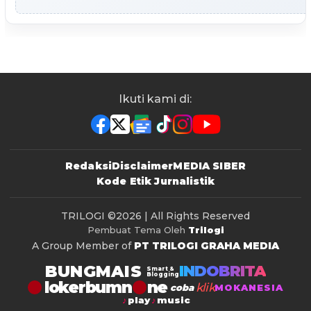
Ikuti kami di:
Redaksi
Disclaimer
MEDIA SIBER
Kode Etik Jurnalistik
TRILOGI
©2026 | All Rights Reserved
Pembuat Tema Oleh
Trilogi
A Group Member of
PT TRILOGI GRAHA MEDIA
BUNGMAIS
INDOBRITA
Smart &
Blogging
lokerbumn
klik
coba
MOKANESIA
play
music