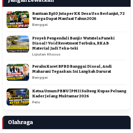
Bantuan Rp10 Juta per KK Desa Uso Berlanjut, 72
Warga Dapat Manfaat Tahun 2026
Banggai
Proyek Pengendali Banjir Watutela Paneki
Disoal ! Void Revetment Terbuka, RKAB
Material Jadi Teka-teki
Liputan Khusus
Perahu Karet BPBD Banggai Disoal, Andi
Maharani Tegaskan: Ini Langkah Darurat
Banggai
Ketua Umum PBNU | PMII Sulteng Kupas Peluang
Kader Jelang Muktamar 2026
Palu
Olahraga