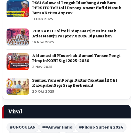
PSSI Sulawesi Tengah Diambang Arah Baru,
PERSITO Tolitoli Dorong Anwar Hafid Masuk
Bursa Ketum Asprov
11 Des 2025
PORKAB II Tolitoli Siap Start | Mesin Cetak
Atlet Menuju Porprov X 2026 Dipanaskan
16 Nov 2025
Aklamasi di Musorkab, Samuel Yansen Pongi
Pimpin KONI Sigi 2025–2030
2 Nov 2025
Samuel Yansen Pongi Daftar Caketum | KONI
Kabupaten Sigi Siap Berbenah !
20 Okt 2025
Viral
#UNGGULAN
##Anwar Hafid
#Pilgub Sulteng 2024