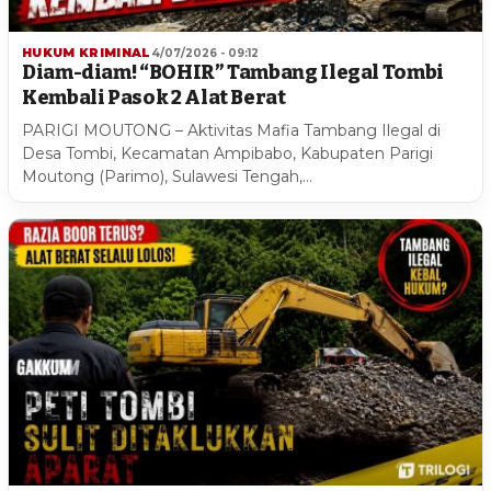
HUKUM KRIMINAL
4/07/2026 - 09:12
Diam-diam! “BOHIR” Tambang Ilegal Tombi
Kembali Pasok 2 Alat Berat
PARIGI MOUTONG – Aktivitas Mafia Tambang Ilegal di
Desa Tombi, Kecamatan Ampibabo, Kabupaten Parigi
Moutong (Parimo), Sulawesi Tengah,…