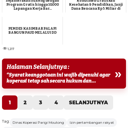
Sejahterakan Sulteng dengan
Komitmen Gratiskan
Program Gratis hingga 10.000
Kesehatan & Pendidikan, Janji
Lapangan Kerja Bar...
Dana Bencana Rp 5 Miliar di
Tiap ...
PEMDES KASIMBAR PALAPI
BANGUN PAUD MELALUI DD
1,217
Halaman Selanjutnya :
»
“Syarat keanggotaan ini wajib dipenuhi agar
koperasi tetap sah secara hukum dan...
1
2
3
4
SELANJUTNYA
Tag:
Dinas Koperasi Parigi Moutong
Izin pertambangan rakyat