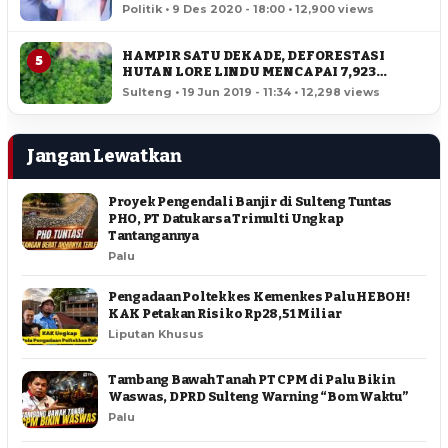
SULTENG
Politik • 9 Des 2020 - 18:00 • 12,900 views
HAMPIR SATU DEKADE, DEFORESTASI
5
HUTAN LORE LINDU MENCAPAI 7,923
HEKTAR
Sulteng • 19 Jun 2019 - 11:34 • 12,298 views
Jangan Lewatkan
Proyek Pengendali Banjir di Sulteng Tuntas
PHO, PT Datukarsa Trimulti Ungkap
Tantangannya
Palu
Pengadaan Poltekkes Kemenkes Palu HEBOH!
KAK Petakan Risiko Rp28,51 Miliar
Liputan Khusus
Tambang Bawah Tanah PT CPM di Palu Bikin
Waswas, DPRD Sulteng Warning “Bom Waktu”
Palu