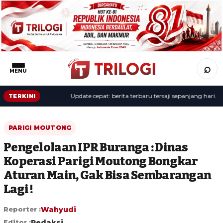
⌕
MENU
Update cepat: berita terbaru tersaji sepanjang hari.
TERKINI
PARIGI MOUTONG
Pengelolaan IPR Buranga : Dinas
Koperasi Parigi Moutong Bongkar
Aturan Main, Gak Bisa Sembarangan
Lagi !
Reporter :
Wahyudi
Editor :
Redaksi