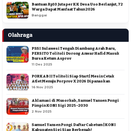
Bantuan Rp10 Juta per KK Desa Uso Berlanjut, 72
Warga Dapat Manfaat Tahun 2026
Banggai
Olahraga
PSSI Sulawesi Tengah Diambang Arah Baru,
PERSITO Tolitoli Dorong Anwar Hafid Masuk
Bursa Ketum Asprov
11 Des 2025
PORKAB II Tolitoli Siap Start | Mesin Cetak
Atlet Menuju Porprov X 2026 Dipanaskan
16 Nov 2025
Aklamasi di Musorkab, Samuel Yansen Pongi
Pimpin KONI Sigi 2025–2030
2 Nov 2025
Samuel Yansen Pongi Daftar Caketum | KONI
Kabupaten Sigi Siap Berbenah !