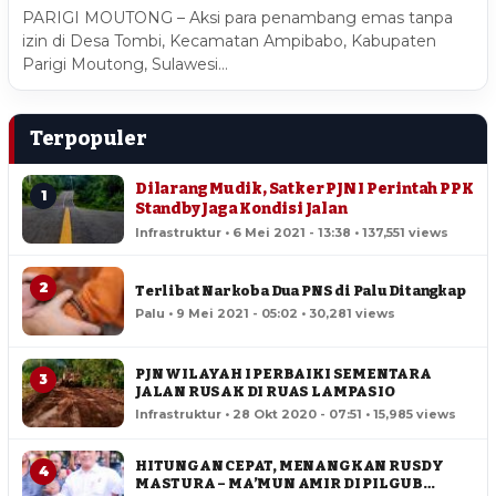
PARIGI MOUTONG – Aksi para penambang emas tanpa
izin di Desa Tombi, Kecamatan Ampibabo, Kabupaten
Parigi Moutong, Sulawesi…
Terpopuler
Dilarang Mudik, Satker PJN I Perintah PPK
1
Standby Jaga Kondisi Jalan
Infrastruktur • 6 Mei 2021 - 13:38 • 137,551 views
2
Terlibat Narkoba Dua PNS di Palu Ditangkap
Palu • 9 Mei 2021 - 05:02 • 30,281 views
PJN WILAYAH I PERBAIKI SEMENTARA
3
JALAN RUSAK DI RUAS LAMPASIO
Infrastruktur • 28 Okt 2020 - 07:51 • 15,985 views
HITUNGAN CEPAT, MENANGKAN RUSDY
4
MASTURA – MA’MUN AMIR DI PILGUB