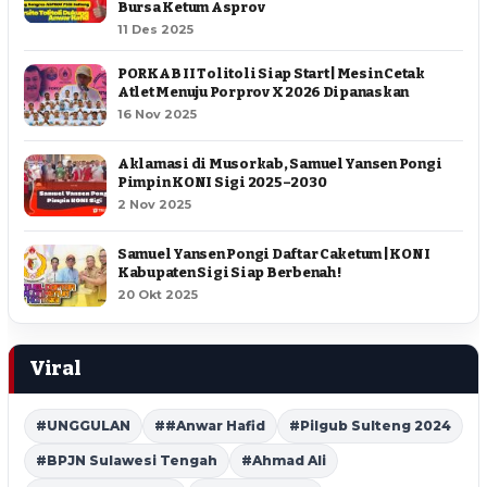
Bursa Ketum Asprov
11 Des 2025
PORKAB II Tolitoli Siap Start | Mesin Cetak
Atlet Menuju Porprov X 2026 Dipanaskan
16 Nov 2025
Aklamasi di Musorkab, Samuel Yansen Pongi
Pimpin KONI Sigi 2025–2030
2 Nov 2025
Samuel Yansen Pongi Daftar Caketum | KONI
Kabupaten Sigi Siap Berbenah !
20 Okt 2025
Viral
#UNGGULAN
##Anwar Hafid
#Pilgub Sulteng 2024
#BPJN Sulawesi Tengah
#Ahmad Ali