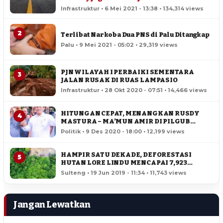
Infrastruktur • 6 Mei 2021 - 13:38 • 134,314 views
2
Terlibat Narkoba Dua PNS di Palu Ditangkap
Palu • 9 Mei 2021 - 05:02 • 29,319 views
PJN WILAYAH I PERBAIKI SEMENTARA
3
JALAN RUSAK DI RUAS LAMPASIO
Infrastruktur • 28 Okt 2020 - 07:51 • 14,466 views
HITUNGAN CEPAT, MENANGKAN RUSDY
4
MASTURA – MA’MUN AMIR DI PILGUB
SULTENG
Politik • 9 Des 2020 - 18:00 • 12,199 views
HAMPIR SATU DEKADE, DEFORESTASI
5
HUTAN LORE LINDU MENCAPAI 7,923
HEKTAR
Sulteng • 19 Jun 2019 - 11:34 • 11,743 views
Jangan Lewatkan