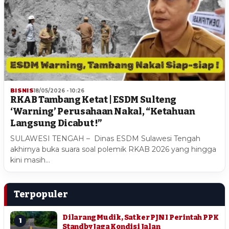
BISNIS
18/05/2026 - 10:26
RKAB Tambang Ketat | ESDM Sulteng
‘Warning’ Perusahaan Nakal, “Ketahuan
Langsung Dicabut !”
SULAWESI TENGAH – Dinas ESDM Sulawesi Tengah
akhirnya buka suara soal polemik RKAB 2026 yang hingga
kini masih…
Terpopuler
Dilarang Mudik, Satker PJN I Perintah PPK
1
Standby Jaga Kondisi Jalan