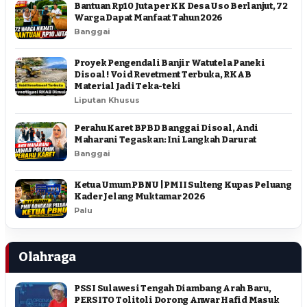
Bantuan Rp10 Juta per KK Desa Uso Berlanjut, 72
Warga Dapat Manfaat Tahun 2026
Banggai
Proyek Pengendali Banjir Watutela Paneki
Disoal ! Void Revetment Terbuka, RKAB
Material Jadi Teka-teki
Liputan Khusus
Perahu Karet BPBD Banggai Disoal, Andi
Maharani Tegaskan: Ini Langkah Darurat
Banggai
Ketua Umum PBNU | PMII Sulteng Kupas Peluang
Kader Jelang Muktamar 2026
Palu
Olahraga
PSSI Sulawesi Tengah Diambang Arah Baru,
PERSITO Tolitoli Dorong Anwar Hafid Masuk