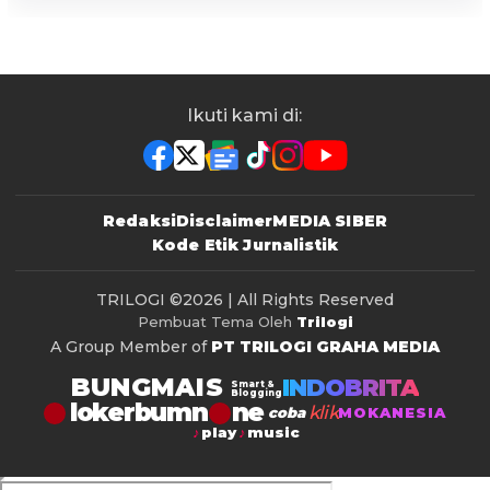
Ikuti kami di:
Redaksi
Disclaimer
MEDIA SIBER
Kode Etik Jurnalistik
TRILOGI
©2026 | All Rights Reserved
Pembuat Tema Oleh
Trilogi
A Group Member of
PT TRILOGI GRAHA MEDIA
BUNGMAIS
INDOBRITA
Smart &
Blogging
lokerbumn
klik
coba
MOKANESIA
play
music