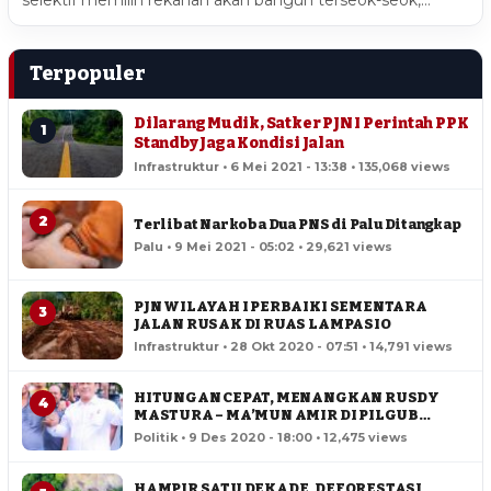
selektif memilih rekanan akan bangun terseok-seok,…
Terpopuler
Dilarang Mudik, Satker PJN I Perintah PPK
1
Standby Jaga Kondisi Jalan
Infrastruktur • 6 Mei 2021 - 13:38 • 135,068 views
2
Terlibat Narkoba Dua PNS di Palu Ditangkap
Palu • 9 Mei 2021 - 05:02 • 29,621 views
PJN WILAYAH I PERBAIKI SEMENTARA
3
JALAN RUSAK DI RUAS LAMPASIO
Infrastruktur • 28 Okt 2020 - 07:51 • 14,791 views
HITUNGAN CEPAT, MENANGKAN RUSDY
4
MASTURA – MA’MUN AMIR DI PILGUB
SULTENG
Politik • 9 Des 2020 - 18:00 • 12,475 views
HAMPIR SATU DEKADE, DEFORESTASI