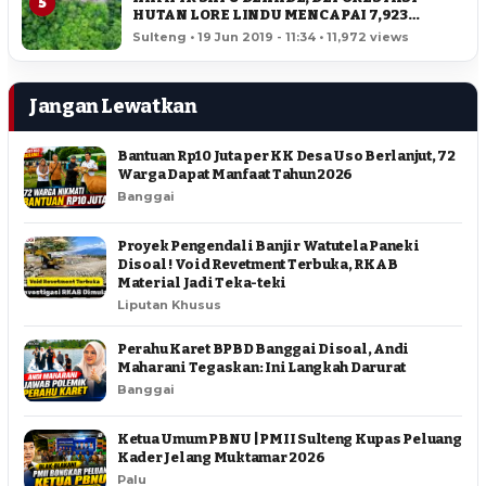
5
HUTAN LORE LINDU MENCAPAI 7,923
HEKTAR
Sulteng • 19 Jun 2019 - 11:34 • 11,972 views
Jangan Lewatkan
Bantuan Rp10 Juta per KK Desa Uso Berlanjut, 72
Warga Dapat Manfaat Tahun 2026
Banggai
Proyek Pengendali Banjir Watutela Paneki
Disoal ! Void Revetment Terbuka, RKAB
Material Jadi Teka-teki
Liputan Khusus
Perahu Karet BPBD Banggai Disoal, Andi
Maharani Tegaskan: Ini Langkah Darurat
Banggai
Ketua Umum PBNU | PMII Sulteng Kupas Peluang
Kader Jelang Muktamar 2026
Palu