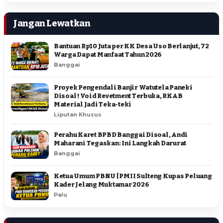
Jangan Lewatkan
Bantuan Rp10 Juta per KK Desa Uso Berlanjut, 72
Warga Dapat Manfaat Tahun 2026
Banggai
Proyek Pengendali Banjir Watutela Paneki
Disoal ! Void Revetment Terbuka, RKAB
Material Jadi Teka-teki
Liputan Khusus
Perahu Karet BPBD Banggai Disoal, Andi
Maharani Tegaskan: Ini Langkah Darurat
Banggai
Ketua Umum PBNU | PMII Sulteng Kupas Peluang
Kader Jelang Muktamar 2026
Palu