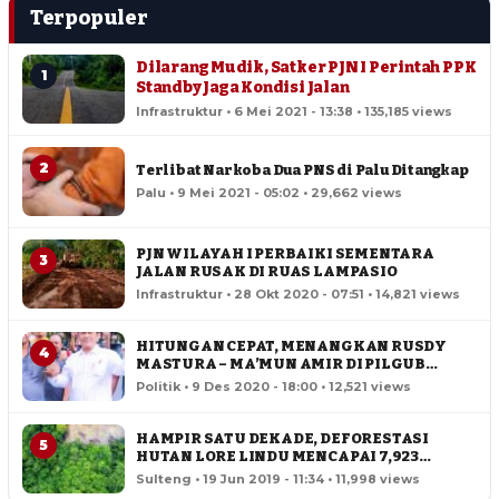
Terpopuler
Dilarang Mudik, Satker PJN I Perintah PPK
1
Standby Jaga Kondisi Jalan
Infrastruktur • 6 Mei 2021 - 13:38 • 135,185 views
2
Terlibat Narkoba Dua PNS di Palu Ditangkap
Palu • 9 Mei 2021 - 05:02 • 29,662 views
PJN WILAYAH I PERBAIKI SEMENTARA
3
JALAN RUSAK DI RUAS LAMPASIO
Infrastruktur • 28 Okt 2020 - 07:51 • 14,821 views
HITUNGAN CEPAT, MENANGKAN RUSDY
4
MASTURA – MA’MUN AMIR DI PILGUB
SULTENG
Politik • 9 Des 2020 - 18:00 • 12,521 views
HAMPIR SATU DEKADE, DEFORESTASI
5
HUTAN LORE LINDU MENCAPAI 7,923
HEKTAR
Sulteng • 19 Jun 2019 - 11:34 • 11,998 views