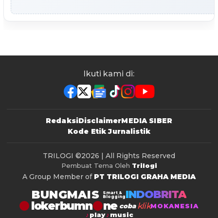
Ikuti kami di:
Redaksi
Disclaimer
MEDIA SIBER
Kode Etik Jurnalistik
TRILOGI
©2026 | All Rights Reserved
Pembuat Tema Oleh
Trilogi
A Group Member of
PT TRILOGI GRAHA MEDIA
BUNGMAIS
INDOBRITA
Smart &
Blogging
lokerbumn
klik
coba
MOKANESIA
play
music