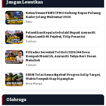
Jangan Lewatkan
Ketua Umum PBNU | PMII Sulteng Kupas Peluang
Kader Jelang Muktamar 2026
Palu
Pelantikan Kepala Sekolah | Bupati Amran Hi
Yahya Lantik 45 Pejabat, Titip Pesan Ini
Tolitoli
Pilkades Serentak Tolitoli 2026 | 44 Desa
Kompak Memilih, Amran Hi Yahya Beri Pesan
Menohok
Tolitoli
SBSN Tolai Sausu Ngebut! Progres Salip Target,
Waktu Tempuh Siap Dipangkas
Bina Marga
Olahraga