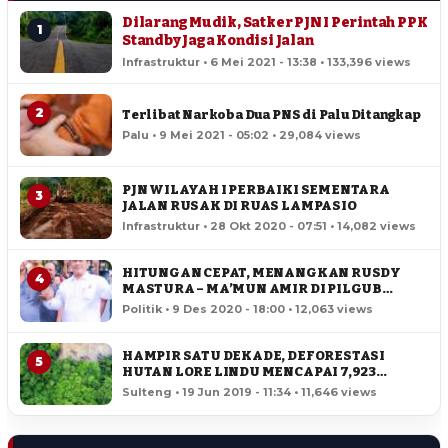
Dilarang Mudik, Satker PJN I Perintah PPK
1
Standby Jaga Kondisi Jalan
Infrastruktur • 6 Mei 2021 - 13:38 • 133,396 views
2
Terlibat Narkoba Dua PNS di Palu Ditangkap
Palu • 9 Mei 2021 - 05:02 • 29,084 views
PJN WILAYAH I PERBAIKI SEMENTARA
3
JALAN RUSAK DI RUAS LAMPASIO
Infrastruktur • 28 Okt 2020 - 07:51 • 14,082 views
HITUNGAN CEPAT, MENANGKAN RUSDY
4
MASTURA – MA’MUN AMIR DI PILGUB
SULTENG
Politik • 9 Des 2020 - 18:00 • 12,063 views
HAMPIR SATU DEKADE, DEFORESTASI
5
HUTAN LORE LINDU MENCAPAI 7,923
HEKTAR
Sulteng • 19 Jun 2019 - 11:34 • 11,646 views