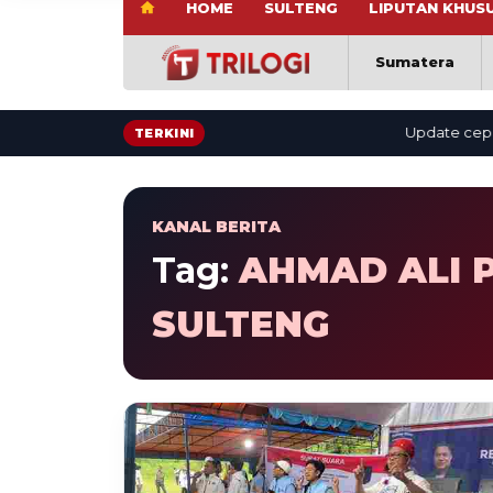
HOME
SULTENG
LIPUTAN KHUS
Sumatera
Update cepat: be
TERKINI
KANAL BERITA
Tag:
AHMAD ALI 
SULTENG