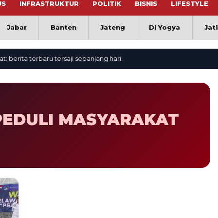
US
INFRASTRUKTUR
POLITIK
BISNIS
LIFESTYLE
Jabar
Banten
Jateng
DI Yogya
Jat
rita terbaru tersaji sepanjang hari.
PEDULI MASYARAKAT