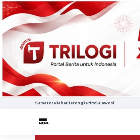
Sumatera
Jabar
Jateng
Jatim
Sulawesi
MENU