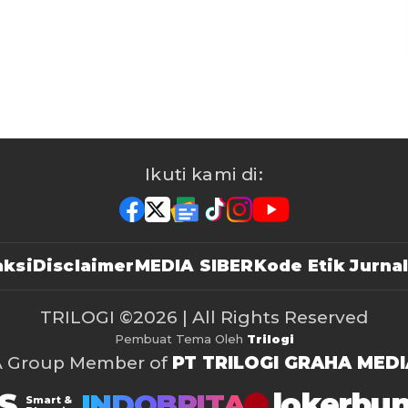
Ikuti kami di:
ksi
Disclaimer
MEDIA SIBER
Kode Etik Jurnal
TRILOGI
©2026 | All Rights Reserved
Pembuat Tema Oleh
Trilogi
A Group Member of
PT TRILOGI GRAHA MEDI
S
lokerbu
INDOBRITA
Smart &