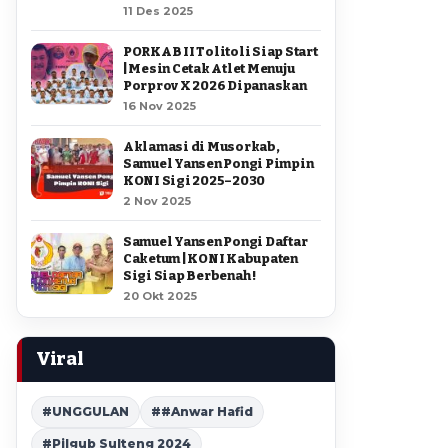
11 Des 2025
PORKAB II Tolitoli Siap Start
| Mesin Cetak Atlet Menuju
Porprov X 2026 Dipanaskan
16 Nov 2025
Aklamasi di Musorkab,
Samuel Yansen Pongi Pimpin
KONI Sigi 2025–2030
2 Nov 2025
Samuel Yansen Pongi Daftar
Caketum | KONI Kabupaten
Sigi Siap Berbenah !
20 Okt 2025
Viral
#UNGGULAN
##Anwar Hafid
#Pilgub Sulteng 2024