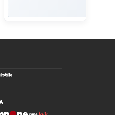
istik
A
mn
klik
coba