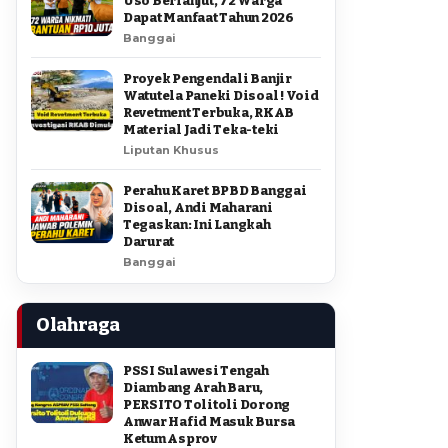
Uso Berlanjut, 72 Warga
Dapat Manfaat Tahun 2026
Banggai
Proyek Pengendali Banjir
Watutela Paneki Disoal ! Void
Revetment Terbuka, RKAB
Material Jadi Teka-teki
Liputan Khusus
Perahu Karet BPBD Banggai
Disoal, Andi Maharani
Tegaskan: Ini Langkah
Darurat
Banggai
Olahraga
PSSI Sulawesi Tengah
Diambang Arah Baru,
PERSITO Tolitoli Dorong
Anwar Hafid Masuk Bursa
Ketum Asprov