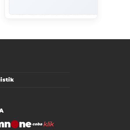
istik
A
mn
klik
coba