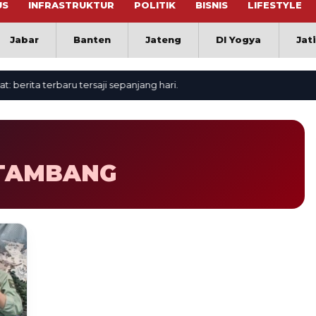
US
INFRASTRUKTUR
POLITIK
BISNIS
LIFESTYLE
Jabar
Banten
Jateng
DI Yogya
Jat
rita terbaru tersaji sepanjang hari.
 TAMBANG