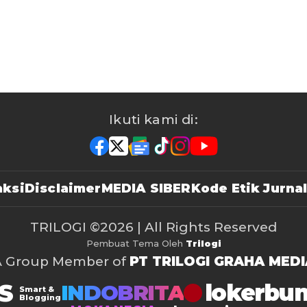
Ikuti kami di:
ksi
Disclaimer
MEDIA SIBER
Kode Etik Jurnal
TRILOGI
©2026 | All Rights Reserved
Pembuat Tema Oleh
Trilogi
A Group Member of
PT TRILOGI GRAHA MEDI
S
lokerbu
INDOBRITA
Smart &
Blogging