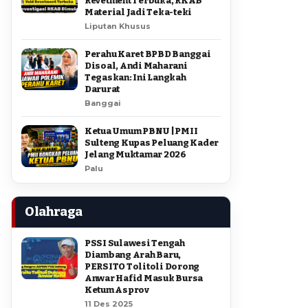
Revetment Terbuka, RKAB
Material Jadi Teka-teki
Liputan Khusus
Perahu Karet BPBD Banggai
Disoal, Andi Maharani
Tegaskan: Ini Langkah
Darurat
Banggai
Ketua Umum PBNU | PMII
Sulteng Kupas Peluang Kader
Jelang Muktamar 2026
Palu
Olahraga
PSSI Sulawesi Tengah
Diambang Arah Baru,
PERSITO Tolitoli Dorong
Anwar Hafid Masuk Bursa
Ketum Asprov
11 Des 2025