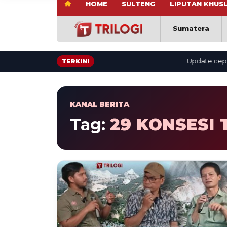
HOME
SULTENG
LIPUTAN KHUS
Sumatera
Update cepat: be
TERKINI
KANAL BERITA
Tag:
29 KONSESI