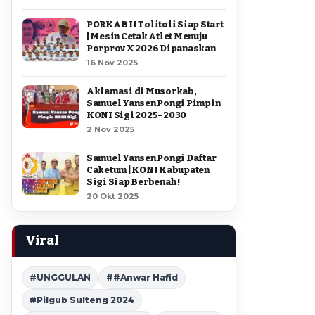
PORKAB II Tolitoli Siap Start
| Mesin Cetak Atlet Menuju
Porprov X 2026 Dipanaskan
16 Nov 2025
Aklamasi di Musorkab,
Samuel Yansen Pongi Pimpin
KONI Sigi 2025–2030
2 Nov 2025
Samuel Yansen Pongi Daftar
Caketum | KONI Kabupaten
Sigi Siap Berbenah !
20 Okt 2025
Viral
#UNGGULAN
##Anwar Hafid
#Pilgub Sulteng 2024