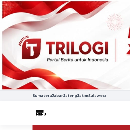
Sumatera
Jabar
Jateng
Jatim
Sulawesi
MENU