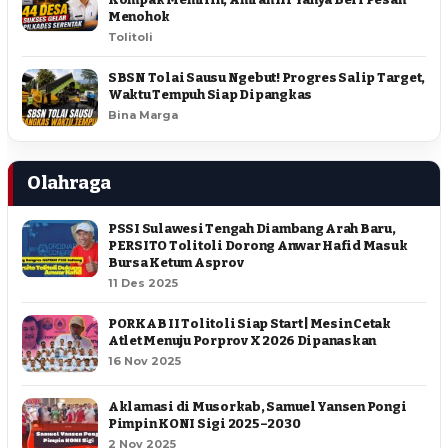
Menohok
Tolitoli
SBSN Tolai Sausu Ngebut! Progres Salip Target,
Waktu Tempuh Siap Dipangkas
Bina Marga
Olahraga
PSSI Sulawesi Tengah Diambang Arah Baru,
PERSITO Tolitoli Dorong Anwar Hafid Masuk
Bursa Ketum Asprov
11 Des 2025
PORKAB II Tolitoli Siap Start | Mesin Cetak
Atlet Menuju Porprov X 2026 Dipanaskan
16 Nov 2025
Aklamasi di Musorkab, Samuel Yansen Pongi
Pimpin KONI Sigi 2025–2030
2 Nov 2025