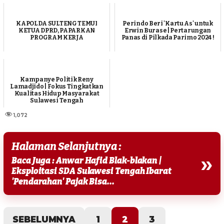
KAPOLDA SULTENG TEMUI
Perindo Beri 'Kartu As' untuk
KETUA DPRD, PAPARKAN
Erwin Burase | Pertarungan
PROGRAM KERJA
Panas di Pilkada Parimo 2024 !
Kampanye Politik Reny
Lamadjido | Fokus Tingkatkan
Kualitas Hidup Masyarakat
Sulawesi Tengah
1,072
Halaman Selanjutnya :
»
Baca Juga : Anwar Hafid Blak-blakan |
Eksploitasi SDA Sulawesi Tengah Ibarat
'Pendarahan' Pajak Bisa...
SEBELUMNYA
1
2
3