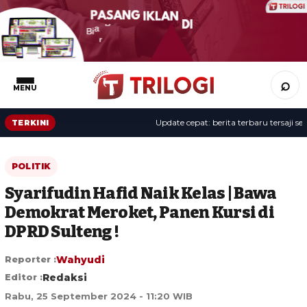
⌕
MENU
Update cepat: berita terbaru tersaji sepan
TERKINI
POLITIK
Syarifudin Hafid Naik Kelas | Bawa
Demokrat Meroket, Panen Kursi di
DPRD Sulteng !
Reporter :
Wahyudi
Editor :
Redaksi
Rabu, 25 September 2024 - 11:20 WIB