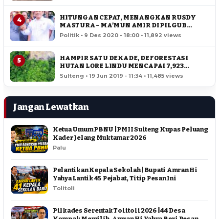
HITUNGAN CEPAT, MENANGKAN RUSDY
4
MASTURA – MA’MUN AMIR DI PILGUB
SULTENG
Politik • 9 Des 2020 - 18:00 • 11,892 views
HAMPIR SATU DEKADE, DEFORESTASI
5
HUTAN LORE LINDU MENCAPAI 7,923
HEKTAR
Sulteng • 19 Jun 2019 - 11:34 • 11,485 views
Jangan Lewatkan
Ketua Umum PBNU | PMII Sulteng Kupas Peluang
Kader Jelang Muktamar 2026
Palu
Pelantikan Kepala Sekolah | Bupati Amran Hi
Yahya Lantik 45 Pejabat, Titip Pesan Ini
Tolitoli
Pilkades Serentak Tolitoli 2026 | 44 Desa
Kompak Memilih, Amran Hi Yahya Beri Pesan