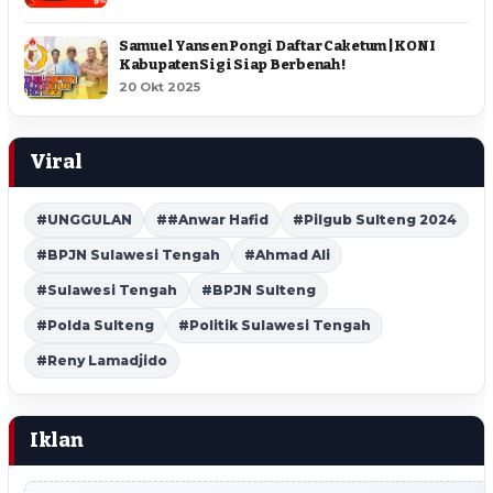
Samuel Yansen Pongi Daftar Caketum | KONI
Kabupaten Sigi Siap Berbenah !
20 Okt 2025
Viral
#UNGGULAN
##Anwar Hafid
#Pilgub Sulteng 2024
#BPJN Sulawesi Tengah
#Ahmad Ali
#Sulawesi Tengah
#BPJN Sulteng
#Polda Sulteng
#Politik Sulawesi Tengah
#Reny Lamadjido
Iklan