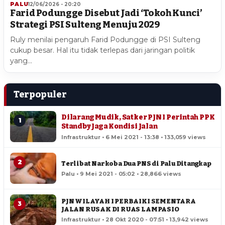
PALU
12/06/2026 - 20:20
Farid Podungge Disebut Jadi ‘Tokoh Kunci’
Strategi PSI Sulteng Menuju 2029
Ruly menilai pengaruh Farid Podungge di PSI Sulteng
cukup besar. Hal itu tidak terlepas dari jaringan politik
yang…
Terpopuler
Dilarang Mudik, Satker PJN I Perintah PPK
1
Standby Jaga Kondisi Jalan
Infrastruktur • 6 Mei 2021 - 13:38 • 133,059 views
2
Terlibat Narkoba Dua PNS di Palu Ditangkap
Palu • 9 Mei 2021 - 05:02 • 28,866 views
PJN WILAYAH I PERBAIKI SEMENTARA
3
JALAN RUSAK DI RUAS LAMPASIO
Infrastruktur • 28 Okt 2020 - 07:51 • 13,942 views