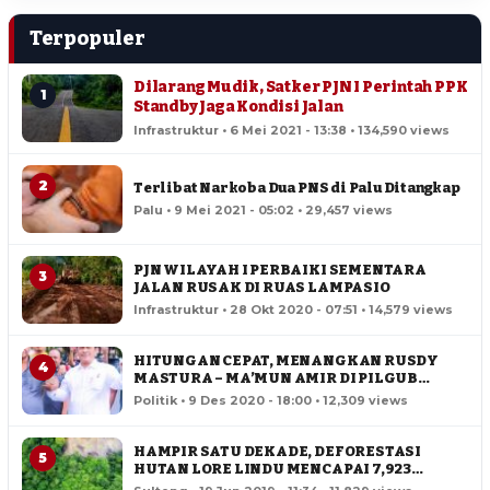
Terpopuler
Dilarang Mudik, Satker PJN I Perintah PPK
1
Standby Jaga Kondisi Jalan
Infrastruktur • 6 Mei 2021 - 13:38 • 134,590 views
2
Terlibat Narkoba Dua PNS di Palu Ditangkap
Palu • 9 Mei 2021 - 05:02 • 29,457 views
PJN WILAYAH I PERBAIKI SEMENTARA
3
JALAN RUSAK DI RUAS LAMPASIO
Infrastruktur • 28 Okt 2020 - 07:51 • 14,579 views
HITUNGAN CEPAT, MENANGKAN RUSDY
4
MASTURA – MA’MUN AMIR DI PILGUB
SULTENG
Politik • 9 Des 2020 - 18:00 • 12,309 views
HAMPIR SATU DEKADE, DEFORESTASI
5
HUTAN LORE LINDU MENCAPAI 7,923
HEKTAR