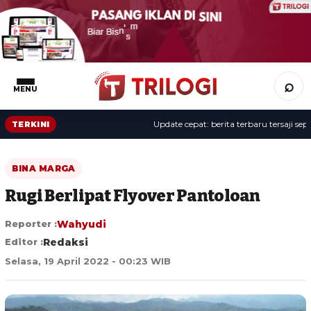
⌕
MENU
Update cepat: berita terbaru tersaji sepanja
TERKINI
BINA MARGA
Rugi Berlipat Flyover Pantoloan
Reporter :
Wahyudi
Editor :
Redaksi
Selasa, 19 April 2022 - 00:23 WIB