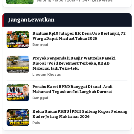
Sulteng • 19 Jun 2019 - 11:34 • 11,829 views
Jangan Lewatkan
Bantuan Rp10 Juta per KK Desa Uso Berlanjut, 72
Warga Dapat Manfaat Tahun 2026
Banggai
Proyek Pengendali Banjir Watutela Paneki
Disoal ! Void Revetment Terbuka, RKAB
Material Jadi Teka-teki
Liputan Khusus
Perahu Karet BPBD Banggai Disoal, Andi
Maharani Tegaskan: Ini Langkah Darurat
Banggai
Ketua Umum PBNU | PMII Sulteng Kupas Peluang
Kader Jelang Muktamar 2026
Palu