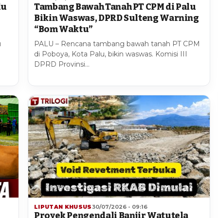
lu
Tambang Bawah Tanah PT CPM di Palu
1
Bikin Waswas, DPRD Sulteng Warning
“Bom Waktu”
u
PALU – Rencana tambang bawah tanah PT CPM
di Poboya, Kota Palu, bikin waswas. Komisi III
DPRD Provinsi…
LIPUTAN KHUSUS
30/07/2026 - 09:16
Proyek Pengendali Banjir Watutela