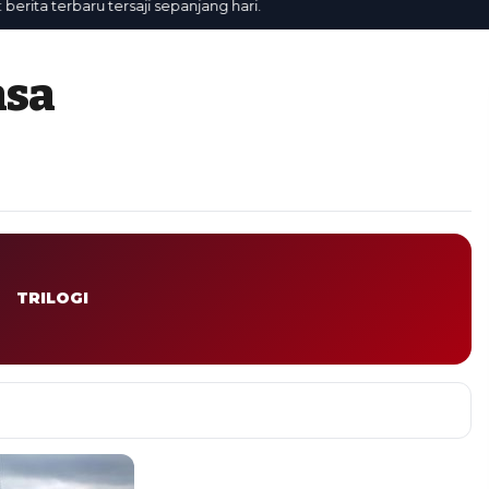
ta terbaru tersaji sepanjang hari.
asa
TRILOGI