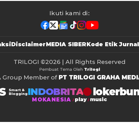
Ikuti kami di:
ksi
Disclaimer
MEDIA SIBER
Kode Etik Jurnal
TRILOGI
©2026 | All Rights Reserved
Pembuat Tema Oleh
Trilogi
A Group Member of
PT TRILOGI GRAHA MEDI
S
lokerbu
INDOBRITA
Smart &
Blogging
MOKANESIA
play
music