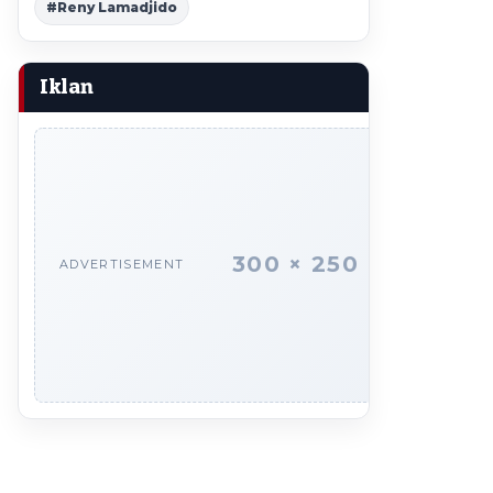
#Reny Lamadjido
Iklan
300 × 250
ADVERTISEMENT