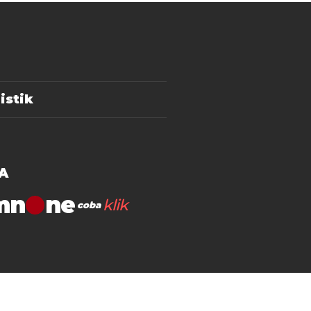
istik
A
mn
klik
coba