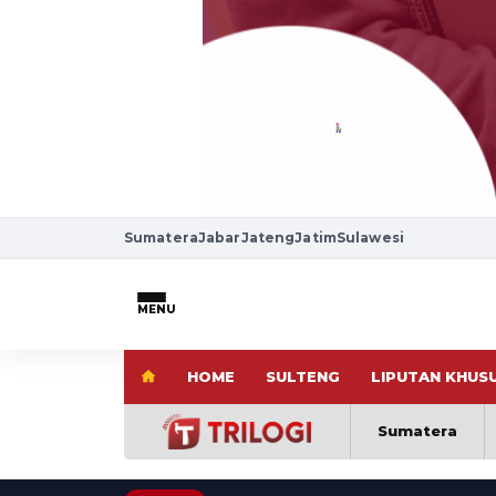
Sumatera
Jabar
Jateng
Jatim
Sulawesi
MENU
HOME
SULTENG
LIPUTAN KHUS
Sumatera