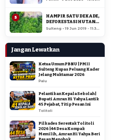
AMIR DI PILGUB
12,172 views
SULTENG
HAMPIR SATU DEKADE,
5
DEFORESTASI HUTAN
LORE LINDU MENCAPAI
Sulteng • 19 Jun 2019 - 11:34
7,923 HEKTAR
• 11,712 views
Jangan Lewatkan
Ketua Umum PBNU | PMII
Sulteng Kupas Peluang Kader
Jelang Muktamar 2026
Palu
Pelantikan Kepala Sekolah |
Bupati Amran Hi Yahya Lantik
45 Pejabat, Titip Pesan Ini
Tolitoli
Pilkades Serentak Tolitoli
2026 | 44 Desa Kompak
Memilih, Amran Hi Yahya Beri
Pesan Menohok