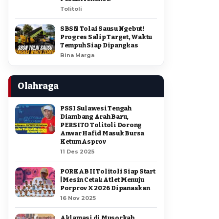
Tolitoli
SBSN Tolai Sausu Ngebut!
Progres Salip Target, Waktu
Tempuh Siap Dipangkas
Bina Marga
Olahraga
PSSI Sulawesi Tengah
Diambang Arah Baru,
PERSITO Tolitoli Dorong
Anwar Hafid Masuk Bursa
Ketum Asprov
11 Des 2025
PORKAB II Tolitoli Siap Start
| Mesin Cetak Atlet Menuju
Porprov X 2026 Dipanaskan
16 Nov 2025
Aklamasi di Musorkab,